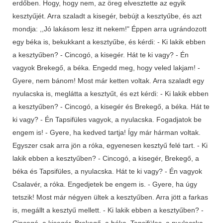
erdőben. Hogy, hogy nem, az öreg elvesztette az egyik
kesztyűjét. Arra szaladt a kisegér, bebújt a kesztyűbe, és azt
mondja: ,,Jó lakásom lesz itt nekem!" Éppen arra ugrándozott
egy béka is, bekukkant a kesztyűbe, és kérdi: - Ki lakik ebben
a kesztyűben? - Cincogó, a kisegér. Hát te ki vagy? - Én
vagyok Brekegő, a béka. Engedd meg, hogy veled lakjam! -
Gyere, nem bánom! Most már ketten voltak. Arra szaladt egy
nyulacska is, meglátta a kesztyűt, és ezt kérdi: - Ki lakik ebben
a kesztyűben? - Cincogó, a kisegér és Brekegő, a béka. Hát te
ki vagy? - Én Tapsifüles vagyok, a nyulacska. Fogadjatok be
engem is! - Gyere, ha kedved tartja! Így már hárman voltak.
Egyszer csak arra jön a róka, egyenesen kesztyű felé tart. - Ki
lakik ebben a kesztyűben? - Cincogó, a kisegér, Brekegő, a
béka és Tapsifüles, a nyulacska. Hát te ki vagy? - Én vagyok
Csalavér, a róka. Engedjetek be engem is. - Gyere, ha úgy
tetszik! Most már négyen ültek a kesztyűben. Arra jött a farkas
is, megállt a kesztyű mellett. - Ki lakik ebben a kesztyűben? -
Cincogó, a kisegér, Brekegő, a béka, Tapsifüles, a nyulacska