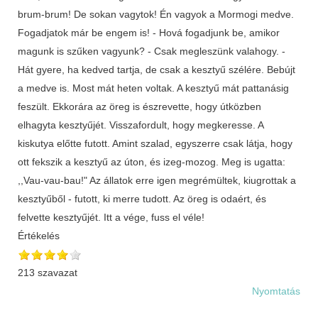
brum-brum! De sokan vagytok! Én vagyok a Mormogi medve.
Fogadjatok már be engem is! - Hová fogadjunk be, amikor
magunk is szűken vagyunk? - Csak megleszünk valahogy. -
Hát gyere, ha kedved tartja, de csak a kesztyű szélére. Bebújt
a medve is. Most mát heten voltak. A kesztyű mát pattanásig
feszült. Ekkorára az öreg is észrevette, hogy útközben
elhagyta kesztyűjét. Visszafordult, hogy megkeresse. A
kiskutya előtte futott. Amint szalad, egyszerre csak látja, hogy
ott fekszik a kesztyű az úton, és izeg-mozog. Meg is ugatta:
,,Vau-vau-bau!" Az állatok erre igen megrémültek, kiugrottak a
kesztyűből - futott, ki merre tudott. Az öreg is odaért, és
felvette kesztyűjét. Itt a vége, fuss el véle!
Értékelés
213 szavazat
Nyomtatás