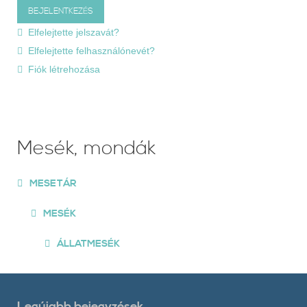
Elfelejtette jelszavát?
Elfelejtette felhasználónevét?
Fiók létrehozása
Mesék, mondák
MESETÁR
MESÉK
ÁLLATMESÉK
Legújabb bejegyzések