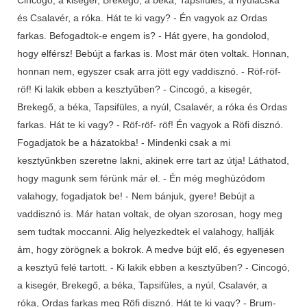
és Csalavér, a róka. Hát te ki vagy? - Én vagyok az Ordas
farkas. Befogadtok-e engem is? - Hát gyere, ha gondolod,
hogy elférsz! Bebújt a farkas is. Most már öten voltak. Honnan,
honnan nem, egyszer csak arra jött egy vaddisznó. - Röf-röf-
röf! Ki lakik ebben a kesztyűben? - Cincogó, a kisegér,
Brekegő, a béka, Tapsifüles, a nyúl, Csalavér, a róka és Ordas
farkas. Hát te ki vagy? - Röf-röf- röf! Én vagyok a Röfi disznó.
Fogadjatok be a házatokba! - Mindenki csak a mi
kesztyűnkben szeretne lakni, akinek erre tart az útja! Láthatod,
hogy magunk sem férünk már el. - Én még meghúzódom
valahogy, fogadjatok be! - Nem bánjuk, gyere! Bebújt a
vaddisznó is. Már hatan voltak, de olyan szorosan, hogy meg
sem tudtak moccanni. Alig helyezkedtek el valahogy, hallják
ám, hogy zörögnek a bokrok. A medve bújt elő, és egyenesen
a kesztyű felé tartott. - Ki lakik ebben a kesztyűben? - Cincogó,
a kisegér, Brekegő, a béka, Tapsifüles, a nyúl, Csalavér, a
róka, Ordas farkas meg Röfi disznó. Hát te ki vagy? - Brum-