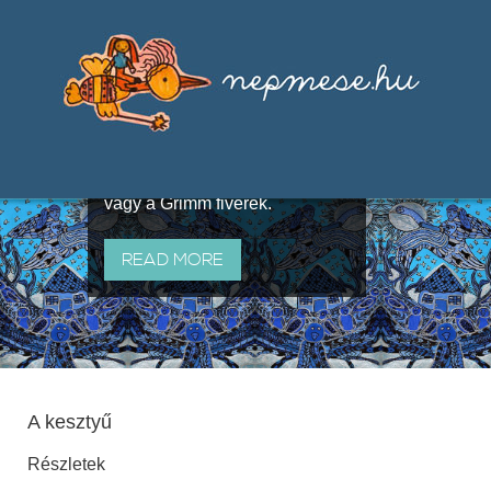
Válogatások a szájhagyomány
útján terjedő elbeszélésekből,
melyeket olyan ismert gyűjtők
állítottak össze, mint Benedek
Elek, Illyés Gyula, Arany László
vagy a Grimm fivérek.
READ MORE
A kesztyű
Részletek