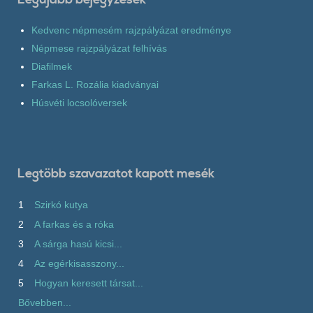
Kedvenc népmesém rajzpályázat eredménye
Népmese rajzpályázat felhívás
Diafilmek
Farkas L. Rozália kiadványai
Húsvéti locsolóversek
Legtöbb szavazatot kapott mesék
1
Szirkó kutya
2
A farkas és a róka
3
A sárga hasú kicsi...
4
Az egérkisasszony...
5
Hogyan keresett társat...
Bővebben...