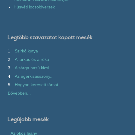
Húsvéti locsolóversek
Legtöbb szavazatot kapott mesék
1
Szirkó kutya
2
A farkas és a róka
3
A sárga hasú kicsi...
4
Az egérkisasszony...
5
Hogyan keresett társat...
Bővebben...
Legújabb mesék
Az okos leány