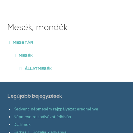
Mesék, mondák
MESETÁR
MESÉK
ÁLLATMESÉK
Legújabb bejegyzések
Kedvenc népmesém rajzpályázat eredménye
Népmese rajzpályázat felhívás
Diafilmek
Farkas L. Rozália kiadványai