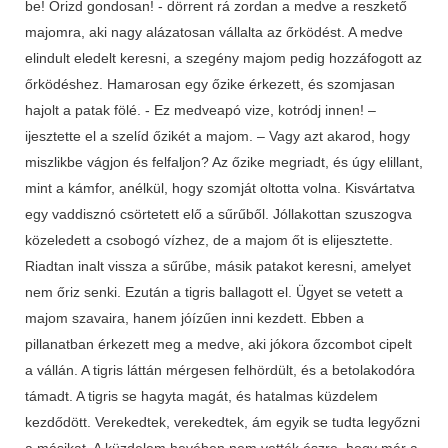
be! Őrizd gondosan! - dörrent rá zordan a medve a reszkető
majomra, aki nagy alázatosan vállalta az őrködést. A medve
elindult eledelt keresni, a szegény majom pedig hozzáfogott az
őrködéshez. Hamarosan egy őzike érkezett, és szomjasan
hajolt a patak fölé. - Ez medveapó vize, kotródj innen! –
ijesztette el a szelíd őzikét a majom. – Vagy azt akarod, hogy
miszlikbe vágjon és felfaljon? Az őzike megriadt, és úgy elillant,
mint a kámfor, anélkül, hogy szomját oltotta volna. Kisvártatva
egy vaddisznó csörtetett elő a sűrűből. Jóllakottan szuszogva
közeledett a csobogó vízhez, de a majom őt is elijesztette.
Riadtan inalt vissza a sűrűbe, másik patakot keresni, amelyet
nem őriz senki. Ezután a tigris ballagott el. Ügyet se vetett a
majom szavaira, hanem jóízűen inni kezdett. Ebben a
pillanatban érkezett meg a medve, aki jókora őzcombot cipelt
a vállán. A tigris láttán mérgesen felhördült, és a betolakodóra
támadt. A tigris se hagyta magát, és hatalmas küzdelem
kezdődött. Verekedtek, verekedtek, ám egyik se tudta legyőzni
a másikat. A küzdelem hevében nem vették észre, hogy már a