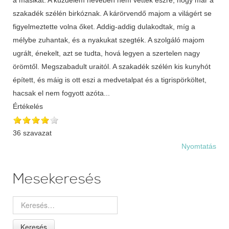
szakadék szélén birkóznak. A kárörvendő majom a világért se
figyelmeztette volna őket. Addig-addig dulakodtak, míg a
mélybe zuhantak, és a nyakukat szegték. A szolgáló majom
ugrált, énekelt, azt se tudta, hová legyen a szertelen nagy
örömtől. Megszabadult uraitól. A szakadék szélén kis kunyhót
épített, és máig is ott eszi a medvetalpat és a tigrispörköltet,
hacsak el nem fogyott azóta...
Értékelés
36 szavazat
Nyomtatás
Mesekeresés
Keresés