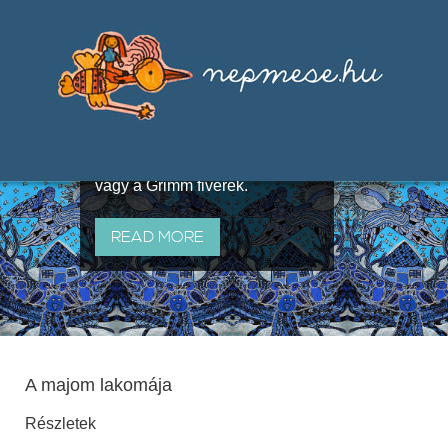
Válogatások a szájhagyomány
útján terjedő elbeszélésekből,
melyeket olyan ismert gyűjtők
állítottak össze, mint Benedek
Elek, Illyés Gyula, Arany László
vagy a Grimm fivérek.
READ MORE
A majom lakomája
Részletek