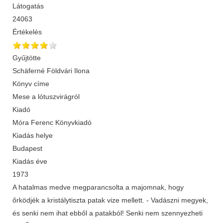
Látogatás
24063
Értékelés
Gyűjtötte
Schäferné Földvári Ilona
Könyv címe
Mese a lótuszvirágról
Kiadó
Móra Ferenc Könyvkiadó
Kiadás helye
Budapest
Kiadás éve
1973
A hatalmas medve megparancsolta a majomnak, hogy
őrködjék a kristálytiszta patak vize mellett. - Vadászni megyek,
és senki nem ihat ebből a patakból! Senki nem szennyezheti