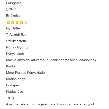
Látogatás
17947
Értékelés
Gyűjtötte
T. Aszódi Éva
Szerkesztette
Rónay György
Könyv címe
Mackó anyó dajkát keres, Külföldi népmesék óvodásoknak
Kiadó
Móra Ferenc Könyvkiadó
Kiadás helye
Budapest
Kiadás éve
1973
A nyúl az elefánthoz ügetett, s azt mondta neki: - Tegyünk