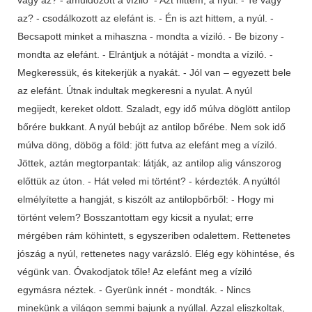
az? - csodálkozott az elefánt is. - Én is azt hittem, a nyúl. -
Becsapott minket a mihaszna - mondta a víziló. - Be bizony -
mondta az elefánt. - Elrántjuk a nótáját - mondta a víziló. -
Megkeressük, és kitekerjük a nyakát. - Jól van – egyezett bele
az elefánt. Útnak indultak megkeresni a nyulat. A nyúl
megijedt, kereket oldott. Szaladt, egy idő múlva döglött antilop
bőrére bukkant. A nyúl bebújt az antilop bőrébe. Nem sok idő
múlva döng, döbög a föld: jött futva az elefánt meg a víziló.
Jöttek, aztán megtorpantak: látják, az antilop alig vánszorog
előttük az úton. - Hát veled mi történt? - kérdezték. A nyúltól
elmélyítette a hangját, s kiszólt az antilopbőrből: - Hogy mi
történt velem? Bosszantottam egy kicsit a nyulat; erre
mérgében rám köhintett, s egyszeriben odalettem. Rettenetes
jószág a nyúl, rettenetes nagy varázsló. Elég egy köhintése, és
végünk van. Óvakodjatok tőle! Az elefánt meg a víziló
egymásra néztek. - Gyerünk innét - mondták. - Nincs
minekünk a világon semmi bajunk a nyúllal. Azzal eliszkoltak,