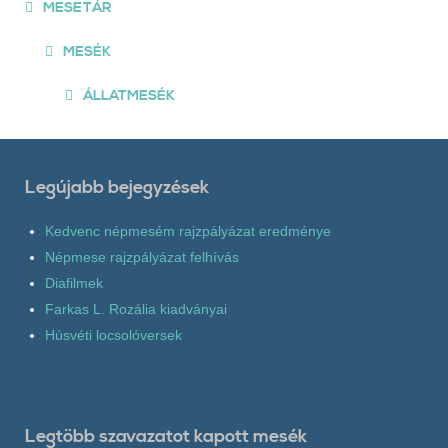
MESETÁR
MESÉK
ÁLLATMESÉK
Legújabb bejegyzések
Kedvenc népmesém rajzpályázat eredménye
Népmese rajzpályázat felhívás
Diafilmek
Farkas L. Rozália kiadványai
Húsvéti locsolóversek
Legtöbb szavazatot kapott mesék