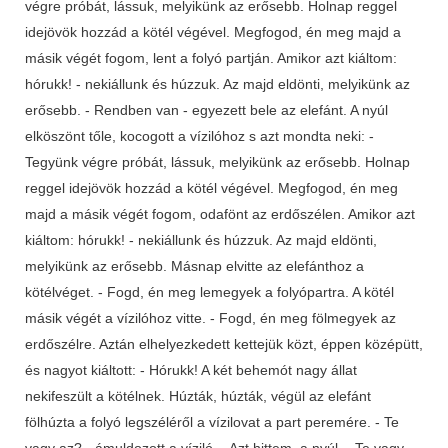
végre próbát, lássuk, melyikünk az erősebb. Holnap reggel
idejövök hozzád a kötél végével. Megfogod, én meg majd a
másik végét fogom, lent a folyó partján. Amikor azt kiáltom:
hórukk! - nekiállunk és húzzuk. Az majd eldönti, melyikünk az
erősebb. - Rendben van - egyezett bele az elefánt. A nyúl
elköszönt tőle, kocogott a vízilóhoz s azt mondta neki: -
Tegyünk végre próbát, lássuk, melyikünk az erősebb. Holnap
reggel idejövök hozzád a kötél végével. Megfogod, én meg
majd a másik végét fogom, odafönt az erdőszélen. Amikor azt
kiáltom: hórukk! - nekiállunk és húzzuk. Az majd eldönti,
melyikünk az erősebb. Másnap elvitte az elefánthoz a
kötélvéget. - Fogd, én meg lemegyek a folyópartra. A kötél
másik végét a vízilóhoz vitte. - Fogd, én meg fölmegyek az
erdőszélre. Aztán elhelyezkedett kettejük közt, éppen középütt,
és nagyot kiáltott: - Hórukk! A két behemót nagy állat
nekifeszült a kötélnek. Húzták, húzták, végül az elefánt
fölhúzta a folyó legszéléről a vízilovat a part peremére. - Te
vagy az? - ámuldozott a víziló - Azt hittem, a nyúl. - Te vagy