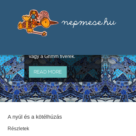
Válogatások a szájhagyomány
útján terjedő elbeszélésekből,
melyeket olyan ismert gyűjtők
állítottak össze, mint Benedek
Elek, Illyés Gyula, Arany László
vagy a Grimm fivérek.
READ MORE
A nyúl és a kötélhúzás
Részletek