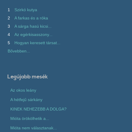
1
Szirkó kutya
2
A farkas és a róka
3
A sárga hasú kicsi...
4
Az egérkisasszony...
5
Hogyan keresett társat...
Bővebben...
Legújabb mesék
Az okos leány
A hétfejű sárkány
KINEK NEHEZEBB A DOLGA?
Mióta örökölhetik a...
Mióta nem választanak...