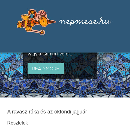
Válogatások a szájhagyomány
útján terjedő elbeszélésekből,
melyeket olyan ismert gyűjtők
állítottak össze, mint Benedek
Elek, Illyés Gyula, Arany László
vagy a Grimm fivérek.
READ MORE
A ravasz róka és az oktondi jaguár
Részletek