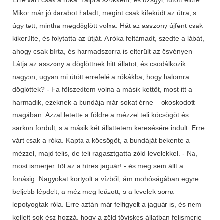
Mikor már jó darabot haladt, megint csak kifeküdt az útra, s
úgy tett, mintha megdöglött volna. Hát az asszony újfent csak
kikerülte, és folytatta az útját. A róka feltámadt, szedte a lábát,
ahogy csak bírta, és harmadszorra is elterült az ösvényen.
Látja az asszony a döglöttnek hitt állatot, és csodálkozik
nagyon, ugyan mi ütött errefelé a rókákba, hogy halomra
döglöttek? - Ha fölszedtem volna a másik kettőt, most itt a
harmadik, ezeknek a bundája már sokat érne – okoskodott
magában. Azzal letette a földre a mézzel teli köcsögöt és
sarkon fordult, s a másik két állattetem keresésére indult. Erre
várt csak a róka. Kapta a köcsögöt, a bundáját bekente a
mézzel, majd telis, de teli ragasztgatta zöld levelekkel. - Na,
most ismerjen föl az a híres jaguár! - és meg sem állt a
fonásig. Nagyokat kortyolt a vízből, ám mohóságában egyre
beljebb lépdelt, a méz meg leázott, s a levelek sorra
lepotyogtak róla. Erre aztán már felfigyelt a jaguár is, és nem
kellett sok ész hozzá, hogy a zöld töviskes állatban felismerje