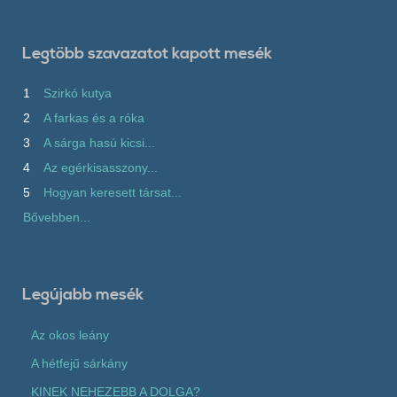
Legtöbb szavazatot kapott mesék
1
Szirkó kutya
2
A farkas és a róka
3
A sárga hasú kicsi...
4
Az egérkisasszony...
5
Hogyan keresett társat...
Bővebben...
Legújabb mesék
Az okos leány
A hétfejű sárkány
KINEK NEHEZEBB A DOLGA?