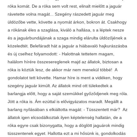
róka komát. De a róka sem volt rest, elinalt mielőtt a jaguár
rávetette volna magát... Szegény rászedett jaguár meg
üldözőbe vette, követte a nyomát árkon, bokron át. Csakhogy
a rókának éles a szaglása, kiváló a hallása, s a léptek nesze
és a jaguárbundájának a szaga mindig elárulta üldözőjének a
közeledtét. Belefáradt hát a jaguár a hiábavaló hajkurászásba
és új cselhez folyamodott: - Halottnak tettetem magam,
halálom hírére összesereglenek majd az állatok, biztosan a
róka is köztük lesz, de akkor már nem menekül többé! A
gondolatot tett követte. Hamar híre is ment a vidéken, hogy
szegény jaguár kimúlt. Az állatok mind ott tülekedtek a
barlangja előtt, hogy a saját szemükkel győződjenek meg róla.
Jött a róka is. Ám ezúttal is elővigyázatos maradt. Megállt a
barlang nyílásában s elkiáltotta magát: - Tüsszentett már? Az
állatok igen elcsodálkoztak ilyen képtelenség hallatán, de a
róka egyre csak bizonygatta, hogy a döglött jaguárok mindig
tüsszentenek egyet. Hallotta ezt a mi hősünk is, gondolkodás