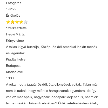
Látogatás
14255
Értékelés
Szerkesztette
Hegyi Márta
Könyv címe
A tollas kígyó búcsúja, Közép- és dél-amerikai indián mesék
és legendák
Kiadás helye
Budapest
Kiadás éve
1989
A róka meg a jaguár ősidők óta ellenségek voltak. Talán már
nem is tudták, hogy miért is haragszanak egymásra, de így
volt ez már apáik, nagyapáik, dédapáik idejében is, hát miért
lenne máskéni hőseink életében? Örök vetélkedésben éltek,