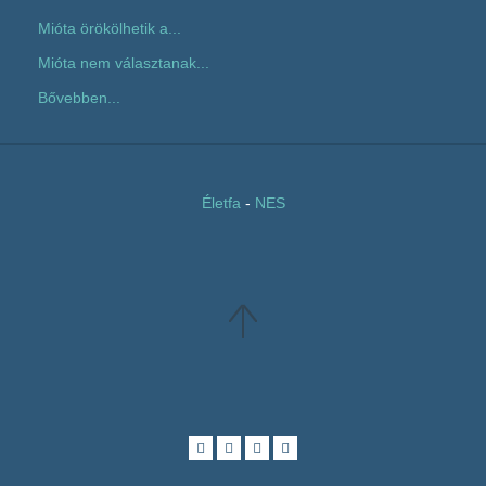
Mióta örökölhetik a...
Mióta nem választanak...
Bővebben...
Életfa
-
NES