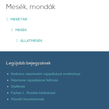
Mesék, mondák
MESETÁR
MESÉK
ÁLLATMESÉK
Legújabb bejegyzések
Kedvenc népmesém rajzpályázat eredménye
Népmese rajzpályázat felhívás
Diafilmek
Farkas L. Rozália kiadványai
Húsvéti locsolóversek