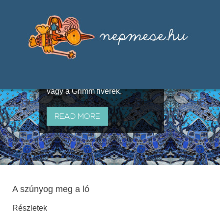
Válogatások a szájhagyomány
útján terjedő elbeszélésekből,
melyeket olyan ismert gyűjtők
állítottak össze, mint Benedek
Elek, Illyés Gyula, Arany László
vagy a Grimm fivérek.
READ MORE
A szúnyog meg a ló
Részletek