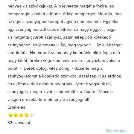
hegyes kis szívókájukat. A ló levetette magát a földre, és
hemperegni kezdett a fűben. Addig hempergett ide-oda, míg
az egész szúnyoghadsereget agyon nem nyomta. Egyetlen
egy szúnyog maradt csak életben. Ez nagy üggyel-, bajjal
kisimítgatta gyűrött szárnyát, aztán elrepült a kötekedő
szúnyoghoz, és jelentette: - Így meg így volt ... Az ellenséget
leterítettük. Ha maradt volna négy katonánk, aki lefogja a ló
négy lábát, örökre végeztem volna vele. Lenyúztam volna a
bőrét. - Derék dolog, vitéz dolog! - dicsérte meg a
szúnyogkatonát a kötekedő szúnyog, azzal repült az erdőbe,
és eldicsekedett minden bogárnak: ilyenek vagyunk mi,
szúnyogok, még a lovat is ledöntöttük a lábáról! Nincs a
világon erősebb teremtmény a szúnyognál!
Értékelés
62 szavazat
Nyomtatás