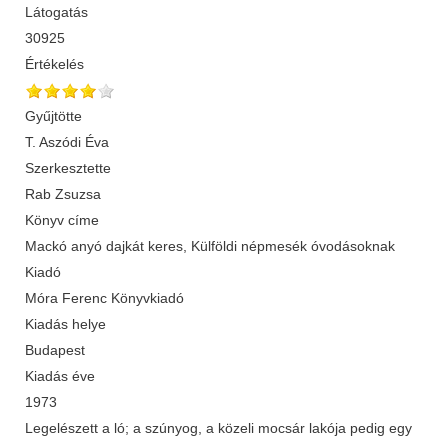
Látogatás
30925
Értékelés
Gyűjtötte
T. Aszódi Éva
Szerkesztette
Rab Zsuzsa
Könyv címe
Mackó anyó dajkát keres, Külföldi népmesék óvodásoknak
Kiadó
Móra Ferenc Könyvkiadó
Kiadás helye
Budapest
Kiadás éve
1973
Legelészett a ló; a szúnyog, a közeli mocsár lakója pedig egy