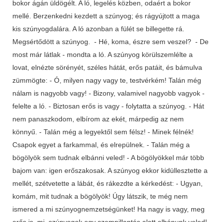
bokor ágán üldögélt. A ló, legelés közben, odaért a bokor
mellé. Berzenkedni kezdett a szúnyog; és rágyújtott a maga
kis szúnyogdalára. A ló azonban a fülét se billegette rá.
Megsértődött a szúnyog. - Hé, koma, észre sem veszel? - De
most már látlak - mondta a ló. A szúnyog körülszemlélte a
lovat, elnézte sörényét, széles hátát, erős patáit, és bámulva
zümmögte: - Ó, milyen nagy vagy te, testvérkém! Talán még
nálam is nagyobb vagy! - Bizony, valamivel nagyobb vagyok -
felelte a ló. - Biztosan erős is vagy - folytatta a szúnyog. - Hát
nem panaszkodom, elbírom az ekét, márpedig az nem
könnyű. - Talán még a legyektől sem félsz! - Minek félnék!
Csapok egyet a farkammal, és elrepülnek. - Talán még a
bögölyök sem tudnak elbánni veled! - A bögölyökkel már több
bajom van: igen erőszakosak. A szúnyog ekkor kidüllesztette a
mellét, szétvetette a lábát, és rákezdte a kérkedést: - Ugyan,
komám, mit tudnak a bögölyök! Úgy látszik, te még nem
ismered a mi szúnyognemzetségünket! Ha nagy is vagy, meg
erős is, mi, szúnyogok egy szempillantás alatt elbánunk veled!