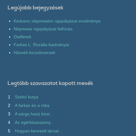
Legújabb bejegyzések
Kedvenc népmesém rajzpályázat eredménye
Népmese rajzpályázat felhívás
Diafilmek
Farkas L. Rozália kiadványai
Húsvéti locsolóversek
Legtöbb szavazatot kapott mesék
1
Szirkó kutya
2
A farkas és a róka
3
A sárga hasú kicsi...
4
Az egérkisasszony...
5
Hogyan keresett társat...