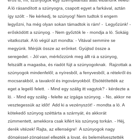
A ló rásandított a szúnyogra, csapott egyet a farkával, aztán
így szólt: - Ne kérkedj, te szúnyog! Nem tudtok ti engem
legyőzni, ha még olyan sokan támadtok is rám! - Legyőzünk! -
erősködött a szúnyog. - Nem győztök le - mondja a ló. Sokáig
vitatkoztak. A ló végül azt mondta: - Vitával semmire se
megyünk. Mérjük össze az erőnket. Gyújtsd össze a
seregedet. - Jól van, mérkőzzünk meg állt rá a szúnyog,
felszállt a magasba, és riadót fújt a szúnyogoknak. Rajzottak a
szúnyogok mindenfelől; a nyíresből, a fenyvesből, a rétekről és
mocsarakból, a tavakról és ingoványokból. Elsötétítették az
eget a legelő felett. - Mind egy szálig itt vagytok? - kérdezte a
ló. - Mind egy szálig - felelte az izgága szúnyog. - No, akkor ne
vesztegessük az időt! Add ki a vezényszót! - mondta a ló. A
kötekedő szúnyog széttárta a szárnyát, és akkorát
zümmentett, amekkora csak kifért kis szúnyog torkán. - Héj,
derék vitézek! Rajta, az ellenségre! A szúnyogok nagy
döngéssel-zöngéssel ellepték a lovat, és belemélyesztették