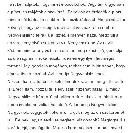
írást kell adjatok, hogy innét elpucolódtok. Vegyítek ki gyorsan
a pínzt, és rakjátok a szekírre! Felrakják az ördögök a pínzt
mind a két káddal a szekírre, felteszik kádastúl. Megcsinálják a
kötvínyt, hogy az ördögök örökre eltávoznak a malombúl.
Negyvenkilenc felrakja a lisztet, elmenyen haza. Megörüll a
gazda, hogy olyán sok pínzt vitt Negyvenkilenc. Az egyik
kádban mind arany volt, a másikban meg ezüst. Há, gondolja
az uraság, amír sokat eszik, írdemes egy ilyen fiút mégis
tartanni. Így, gondolja magában, többet nem is jár abban, hogy
elpusztítsa a házátúl. Azt mondja Negyvenkilencnek: -
Nízzed, fiam, a többi bíresek elmentek szénáír, még ott íred te
is. Eredj, fiam, hozzál te is egy szekír szénát haza! Elmegy
Negyvenkilenc három lúval. Mikor a rítre írkezik, a többik már
ippen indulóban voltak hazafelé. Azt mondja Negyvenkilenc: -
Na gyertek, segíjjetek nekem is, rakjuk meg az én szekeremet
is! De neki ugyan senki se segített. Mit gondolt? Megfogta ű a
karó tetejit, meglógatta. Mikor a karó meglazult, a bal tenyerit