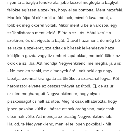
nyomta a baglya feneke alá, jobb kézzel megfogta a baglyát,
fellökte egíszen a szekírre, hogy el se bontotta. Ment hazafelé.
Már feleútjánál elékerült a többinek, mivel ű lúval ment, a
többiek meg ökörrel voltak. Mikor ment ű bé a városba, egy
szűk sikátoron ment lefelé. Elírte a sz...ás. Hátul került a
szekíren, és ott vígezte a baját. Û aval hazament, de még bé
se rakta a szekeret, szaladtak a bíresek lelkendezve haza,
küldjön a gazda vagy tíz embert lapátokkal, me belédűltek az
ökrök a sz...ba. Azt mondja Negyvenkilenc, me meghallja ű is:
- Ne menjen senki, me elmenyek én! Volt neki egy nagy
lapátja, azonnal kirángatta az ökröket a szarvánál fogva. Két-
háromszor elvette az összes trágyát az útból. Ej, de az úr
szintén megharagutt Negyvenkilencre, hogy olyan
piszkosságot csinált az útba. Megint csak elhatározta, hogy
ippen pokolba küldi el, hásze ott sok ördög van, majdcsak
elbánnak vélle. Azt mondja az uraság Negyvenkilencnek: -
Hallod, te Negyvenkilenc, menj el te ippen pokolba! - Mit