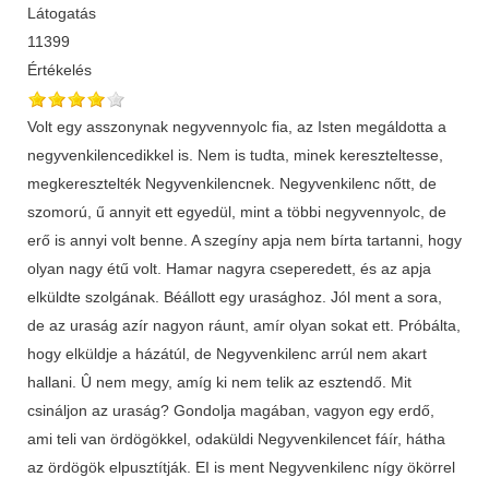
Látogatás
11399
Értékelés
Volt egy asszonynak negyvennyolc fia, az Isten megáldotta a
negyvenkilencedikkel is. Nem is tudta, minek kereszteltesse,
megkeresztelték Negyvenkilencnek. Negyvenkilenc nőtt, de
szomorú, ű annyit ett egyedül, mint a többi negyvennyolc, de
erő is annyi volt benne. A szegíny apja nem bírta tartanni, hogy
olyan nagy étű volt. Hamar nagyra cseperedett, és az apja
elküldte szolgának. Béállott egy urasághoz. Jól ment a sora,
de az uraság azír nagyon ráunt, amír olyan sokat ett. Próbálta,
hogy elküldje a házátúl, de Negyvenkilenc arrúl nem akart
hallani. Û nem megy, amíg ki nem telik az esztendő. Mit
csináljon az uraság? Gondolja magában, vagyon egy erdő,
ami teli van ördögökkel, odaküldi Negyvenkilencet fáír, hátha
az ördögök elpusztítják. EI is ment Negyvenkilenc nígy ökörrel