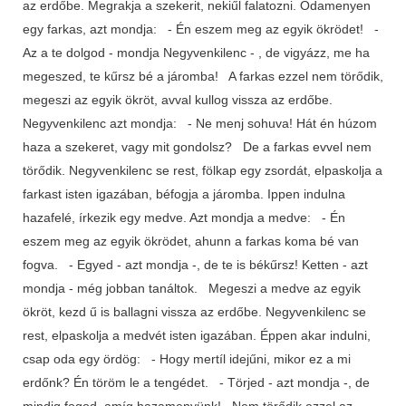
az erdőbe. Megrakja a szekerit, nekiűl falatozni. Odamenyen
egy farkas, azt mondja: - Én eszem meg az egyik ökrödet! -
Az a te dolgod - mondja Negyvenkilenc - , de vigyázz, me ha
megeszed, te kűrsz bé a járomba! A farkas ezzel nem törődik,
megeszi az egyik ökröt, avval kullog vissza az erdőbe.
Negyvenkilenc azt mondja: - Ne menj sohuva! Hát én húzom
haza a szekeret, vagy mit gondolsz? De a farkas evvel nem
törődik. Negyvenkilenc se rest, fölkap egy zsordát, elpaskolja a
farkast isten igazában, béfogja a járomba. Ippen indulna
hazafelé, írkezik egy medve. Azt mondja a medve: - Én
eszem meg az egyik ökrödet, ahunn a farkas koma bé van
fogva. - Egyed - azt mondja -, de te is békűrsz! Ketten - azt
mondja - még jobban tanáltok. Megeszi a medve az egyik
ökröt, kezd ű is ballagni vissza az erdőbe. Negyvenkilenc se
rest, elpaskolja a medvét isten igazában. Éppen akar indulni,
csap oda egy ördög: - Hogy mertíl idejűni, mikor ez a mi
erdőnk? Én töröm le a tengédet. - Törjed - azt mondja -, de
mindig fogod, amíg hazamenyünk! Nem törődik ezzel az