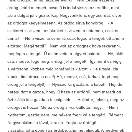
ördög, letöri a tengét, avval ű is indul vissza az erdőbe, mint
aki a dolgát jól vígezte. Kap Negyvenkilenc egy zsordát, elveri
az ördögöt kegyelmesenn. Az ördög sírva könyörög: - A
szekeret is viszem, az ökröket is viszem a hátamon, csak ne
bánts! - Nem viszel te semmit, csak fogod a tengét, ott ahunn
eltörted. Megértettíl? Nem volt az ördögnek hova tekerenni,
megfogta a tengét. Û aztán vette a nígyrét ostorát: - Hé, ökör,
csá, medve, fogd meg, ördög, jól a tengét! Így ment ez vígig
a városonn, közben még románul is kiáltott: - He ursule, cia
lupule, tine dracu la osie!( Hé, medve, csá, farkas, fogd meg
ördög jól a tengelyt!) - Nyissad ki, gazdám, a kaput! Hej, de
haragudott a gazda, hogy jű haza az erdőrűl, nem maradt ott.
Azt kiáltja ki a gazda a felesíginek: - Hallod-e, felesíg, még az
ördögöt is hozza! Me az ördög sírva kiáltotta, hogy: - Nem
nyithatom, gazdauram, me nékem fogni ké a tengét! Bément
Negyvenkilenc a fával, lerakta. Fogta az ördögöt,
visszahajította éppen az erdőbe, ahunnét elindult. A medvének