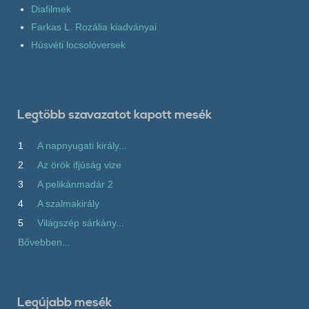
Diafilmek
Farkas L. Rozália kiadványai
Húsvéti locsolóversek
Legtöbb szavazatot kapott mesék
1
A napnyugati király...
2
Az örök ifjúság vize
3
A pelikánmadár 2
4
A szalmakirály
5
Világszép sárkány...
Bővebben...
Legújabb mesék