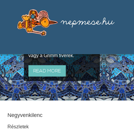
Válogatások a szájhagyomány
útján terjedő elbeszélésekből,
melyeket olyan ismert gyűjtők
állítottak össze, mint Benedek
Elek, Illyés Gyula, Arany László
vagy a Grimm fivérek.
READ MORE
Negyvenkilenc
Részletek