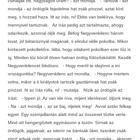
csináljak ott, nagyságos uram? - azt mondja. - Tartozik - azt
mondja - az ördögök fejedelme hat zsák pínzzel, aztat kírd
meg, s hozzad haza. Itt az írás, ni! Ebbe van beléírva, hogy
mennyivel tartoznak. Az írás pedig azt tartalmazta, ahogy
odaírkezik, azonnal öljík meg. Béfog Negyvenkilenc három
lovat, jól bétarisznyál magának, s elindul vélle pokolba. Mikor
kiírkezett pokoltetőre, látta, hogy odabent pokolban ezer tűz is
íg. Minden tűz körüll ötven-hatvan ördög fűtözősködött. Kezdik
Negyvenkilencet lökdösni: - Hogy mertíl te idejönni a mi
országunkba? Negyvenkilenc azt mondta: - Hogyne mertem
volna, mikor a ti királyotok tartozik gazdámnak hat zsák
pínzzel. Itt az írás rúlla, ni! - mutatja. Nízik az ördögök az
írást: - Ippen jó. Az van ide írva, mijent ideírkezel, öljünk meg.
- Na - azt mondja -, az se baj, öljetek meg! Avval aztán felkap
egyet. Egy szempillantás alatt mind az összeset tűzbe verte.
Mind ott hengergőztek egymásonn a tüzön. Sírnak az
ördögök, jajgatnak; az istenír ne bántsák űket, tizenkét zsák
pínzt adnak neki, nemcsak hatot. - Na - azt mondja -, akarom