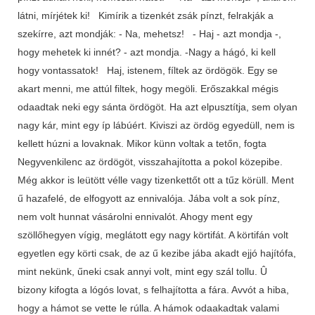
látni, mírjétek ki! Kimírik a tizenkét zsák pínzt, felrakják a
szekírre, azt mondják: - Na, mehetsz! - Haj - azt mondja -,
hogy mehetek ki innét? - azt mondja. -Nagy a hágó, ki kell
hogy vontassatok! Haj, istenem, fíltek az ördögök. Egy se
akart menni, me attúl filtek, hogy megöli. Erőszakkal mégis
odaadtak neki egy sánta ördögöt. Ha azt elpusztítja, sem olyan
nagy kár, mint egy íp lábúért. Kiviszi az ördög egyedüll, nem is
kellett húzni a lovaknak. Mikor künn voltak a tetőn, fogta
Negyvenkilenc az ördögöt, visszahajította a pokol közepibe.
Még akkor is leütött vélle vagy tizenkettőt ott a tűz körüll. Ment
ű hazafelé, de elfogyott az ennivalója. Jába volt a sok pínz,
nem volt hunnat vásárolni ennivalót. Ahogy ment egy
szöllőhegyen vígig, meglátott egy nagy körtifát. A körtifán volt
egyetlen egy körti csak, de az ű kezibe jába akadt ejjó hajítófa,
mint nekünk, űneki csak annyi volt, mint egy szál tollu. Û
bizony kifogta a lógós lovat, s felhajította a fára. Avvót a hiba,
hogy a hámot se vette le rúlla. A hámok odaakadtak valami