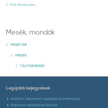
Fiók létrehozása
Mesék, mondák
MESETÁR
MESÉK
TÁLTOSMESÉK
Legújabb bejegyzések
Kedvenc népmesém rajzpályázat eredménye
Népmese rajzpályázat felhívás