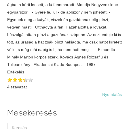
ágba, a körti leesett, a lú fennmaradt. Mondja Negyvenkilenc
egypárszor. - Gyere le, lú! - de abbizony nem jöhetett. -
Egyenek meg a kutyák, viszek én gazdámnak elíg pínzt,
vegyen mást! Otthagyta a fán. Hazahajtotta a lovakat,
bészolgáltatta a pínzt a gazdának szépenn. Az esztendeje ki is
tőtt, az uraság a hat zsák pínzt nekiadta, me csak hatot kíretett
vélle, s még mái napig is íl, ha nem hótt meg. Elmondta:
Mihály Márton korpos szerk. Kovács Ágnes Rózsafiú és
Tulipánleány - Akadémiai Kiadó Budapest - 1987
Értékelés
4 szavazat
Nyomtatás
Mesekeresés