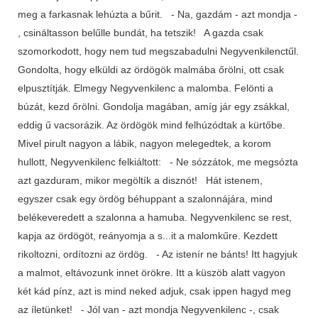
meg a farkasnak lehúzta a bűrit. - Na, gazdám - azt mondja -
, csináltasson belűlle bundát, ha tetszik! A gazda csak
szomorkodott, hogy nem tud megszabadulni Negyvenkilenctűl.
Gondolta, hogy elküldi az ördögök malmába őrölni, ott csak
elpusztítják. Elmegy Negyvenkilenc a malomba. Felönti a
búzát, kezd őrölni. Gondolja magában, amíg jár egy zsákkal,
eddig ű vacsorázik. Az ördögök mind felhúzódtak a kürtőbe.
Mivel pirult nagyon a lábik, nagyon melegedtek, a korom
hullott, Negyvenkilenc felkiáltott: - Ne sózzátok, me megsózta
azt gazduram, mikor megöltík a disznót! Hát istenem,
egyszer csak egy ördög béhuppant a szalonnájára, mind
belékeveredett a szalonna a hamuba. Negyvenkilenc se rest,
kapja az ördögöt, reányomja a s...it a malomkűre. Kezdett
rikoltozni, ordítozni az ördög. - Az istenír ne bánts! Itt hagyjuk
a malmot, eltávozunk innet örökre. Itt a küszöb alatt vagyon
két kád pínz, azt is mind neked adjuk, csak ippen hagyd meg
az íletünket! - Jól van - azt mondja Negyvenkilenc -, csak