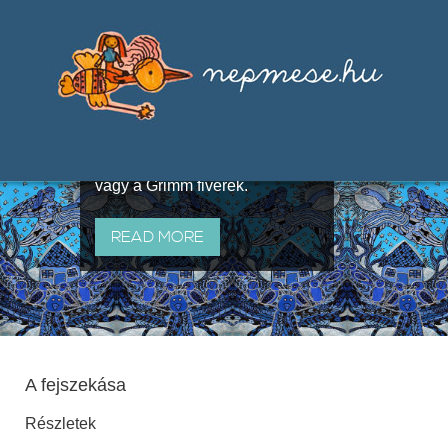
Válogatások a szájhagyomány
útján terjedő elbeszélésekből,
melyeket olyan ismert gyűjtők
állítottak össze, mint Benedek
Elek, Illyés Gyula, Arany László
vagy a Grimm fivérek.
READ MORE
A fejszekása
Részletek