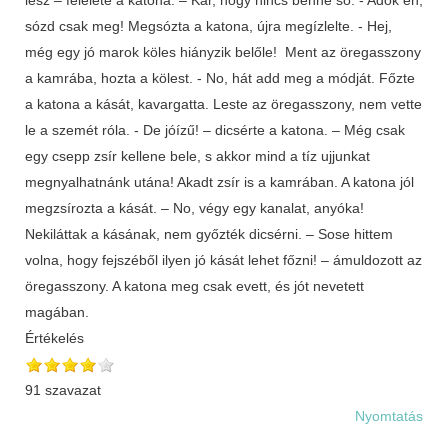
sózd csak meg! Megsózta a katona, újra megízlelte. - Hej,
még egy jó marok köles hiányzik belőle! Ment az öregasszony
a kamrába, hozta a kölest. - No, hát add meg a módját. Főzte
a katona a kását, kavargatta. Leste az öregasszony, nem vette
le a szemét róla. - De jóízű! – dicsérte a katona. – Még csak
egy csepp zsír kellene bele, s akkor mind a tíz ujjunkat
megnyalhatnánk utána! Akadt zsír is a kamrában. A katona jól
megzsírozta a kását. – No, végy egy kanalat, anyóka!
Nekiláttak a kásának, nem győzték dicsérni. – Sose hittem
volna, hogy fejszéből ilyen jó kását lehet főzni! – ámuldozott az
öregasszony. A katona meg csak evett, és jót nevetett
magában.
Értékelés
91 szavazat
Nyomtatás