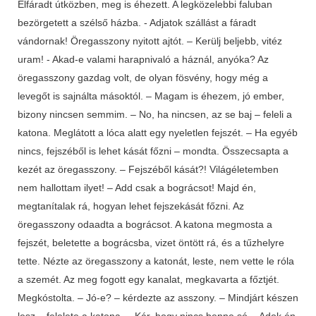
Elfáradt útközben, meg is éhezett. A legközelebbi faluban
bezörgetett a szélső házba. - Adjatok szállást a fáradt
vándornak! Öregasszony nyitott ajtót. – Kerülj beljebb, vitéz
uram! - Akad-e valami harapnivaló a háznál, anyóka? Az
öregasszony gazdag volt, de olyan fösvény, hogy még a
levegőt is sajnálta másoktól. – Magam is éhezem, jó ember,
bizony nincsen semmim. – No, ha nincsen, az se baj – feleli a
katona. Meglátott a lóca alatt egy nyeletlen fejszét. – Ha egyéb
nincs, fejszéből is lehet kását főzni – mondta. Összecsapta a
kezét az öregasszony. – Fejszéből kását?! Világéletemben
nem hallottam ilyet! – Add csak a bográcsot! Majd én,
megtanítalak rá, hogyan lehet fejszekását főzni. Az
öregasszony odaadta a bográcsot. A katona megmosta a
fejszét, beletette a bográcsba, vizet öntött rá, és a tűzhelyre
tette. Nézte az öregasszony a katonát, leste, nem vette le róla
a szemét. Az meg fogott egy kanalat, megkavarta a főztjét.
Megkóstolta. – Jó-e? – kérdezte az asszony. – Mindjárt készen
lesz – felelete a katona. – Kár, hogy nincs benne só. - Adok én,