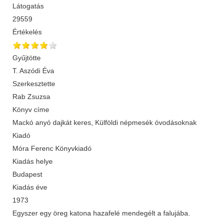
Látogatás
29559
Értékelés
Gyűjtötte
T. Aszódi Éva
Szerkesztette
Rab Zsuzsa
Könyv címe
Mackó anyó dajkát keres, Külföldi népmesék óvodásoknak
Kiadó
Móra Ferenc Könyvkiadó
Kiadás helye
Budapest
Kiadás éve
1973
Egyszer egy öreg katona hazafelé mendegélt a falujába.