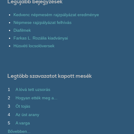
Legújabb bejegyzések
Kedvenc népmesém rajzpályázat eredménye
Népmese rajzpályázat felhívás
Diafilmek
Farkas L. Rozália kiadványai
Húsvéti locsolóversek
Legtöbb szavazatot kapott mesék
1
A lóvá tett uzsorás
2
Hogyan ették meg a...
3
Öt tojás
4
Az üst arany
5
A varga
Bővebben...