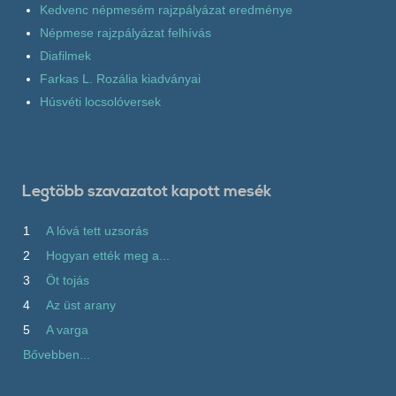
Kedvenc népmesém rajzpályázat eredménye
Népmese rajzpályázat felhívás
Diafilmek
Farkas L. Rozália kiadványai
Húsvéti locsolóversek
Legtöbb szavazatot kapott mesék
1
A lóvá tett uzsorás
2
Hogyan ették meg a...
3
Öt tojás
4
Az üst arany
5
A varga
Bővebben...