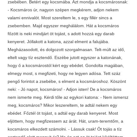
zsebében. Betért egy kocsmába. Azt mondja a kocsmárosnak:
- Kocsmáros úr, nagyon szépen megkérem, adjon nekem
valami ennivalót. Most szereltem le, s egy fillér sincs a
zsebemben. Majd egyszer meghálálom. Hát a kocsmáros
főzött is neki mindjárt öt tojást, s adott hozzá egy darab
kenyeret. Jóllakott a katona, azzal elment a falujába.
Megházasodott, és dolgozott szorgalmasan. Telt-múlt az idő,
eltelt vagy tíz esztendő. Eszébe jutott egyszer a katonának,
hogy ő a kocsmárostól kért egy ebédet. Gondolta magában,
elmegy most, s megfizeti, hogy ne legyen adósa. Tett száz
pengő forintot a zsebébe, s elment a kocsmároshoz. Köszönt
neki: - Jó napot, kocsmáros! - Adjon isten! De a kocsmáros
nem ismerte meg. Kérdi tőle az egykori katona: - Nem ismersz
meg, kocsmáros? Mikor leszereltem, te adtál nekem egy
ebédet. Főztél öt tojást, s adtál egy darab kenyeret. Most
eljöttem, hogy megfizessem az árát. Hát, uram-teremtőm, a
kocsmáros elkezdett számolni. - Lássuk csak! Öt tojás a tíz
esztendő alatt mennyit ér? Ha én azt az öt tojást kiköltöttem