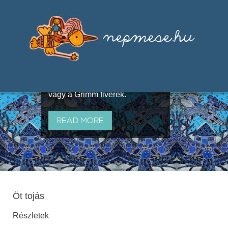
Válogatások a szájhagyomány
útján terjedő elbeszélésekből,
melyeket olyan ismert gyűjtők
állítottak össze, mint Benedek
Elek, Illyés Gyula, Arany László
vagy a Grimm fivérek.
READ MORE
Öt tojás
Részletek