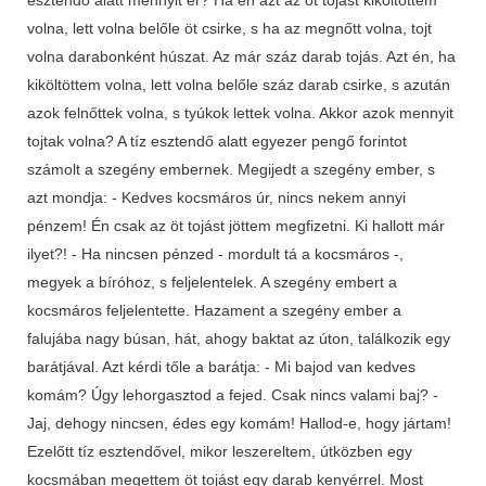
volna, lett volna belőle öt csirke, s ha az megnőtt volna, tojt
volna darabonként húszat. Az már száz darab tojás. Azt én, ha
kiköltöttem volna, lett volna belőle száz darab csirke, s azután
azok felnőttek volna, s tyúkok lettek volna. Akkor azok mennyit
tojtak volna? A tíz esztendő alatt egyezer pengő forintot
számolt a szegény embernek. Megijedt a szegény ember, s
azt mondja: - Kedves kocsmáros úr, nincs nekem annyi
pénzem! Én csak az öt tojást jöttem megfizetni. Ki hallott már
ilyet?! - Ha nincsen pénzed - mordult tá a kocsmáros -,
megyek a bíróhoz, s feljelentelek. A szegény embert a
kocsmáros feljelentette. Hazament a szegény ember a
falujába nagy búsan, hát, ahogy baktat az úton, találkozik egy
barátjával. Azt kérdi tőle a barátja: - Mi bajod van kedves
komám? Úgy lehorgasztod a fejed. Csak nincs valami baj? -
Jaj, dehogy nincsen, édes egy komám! Hallod-e, hogy jártam!
Ezelőtt tíz esztendővel, mikor leszereltem, útközben egy
kocsmában megettem öt tojást egy darab kenyérrel. Most