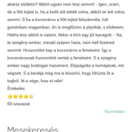
akarsz elültetni? Abból ugyan nem lesz semmi! - Igen, uram,
de a főtt tojást is, ha a kotló alá tették volna, abból se lett volna
semmi. S ha a kocsmáros a főtt tojást felszámolta, hát
gondoltam magamban, én is megfőzöm a pityókát, s elültetem.
Hátha lesz abból is valami. Akkor a bíró egy jót kacagott. - Na,
te szegény ember, menjél szépen haza, nem kell fizetned
semmit. Huszonötöt kap a kocsmáros a fenekeire. Így a
kocsmárosnak huszonötöt vertek a fenekeire. S a szegény
ember nagy boldogan hazament. Elújságolta a komájának, mit
végzett. S a barátja még ma is köszöni, hogy kihúzta őt a
bajból. Itt a vége, fuss el véle!
Értékelés
60 szavazat
Nyomtatás
Mesekeresés