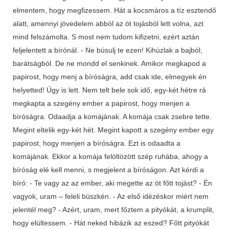
elmentem, hogy megfizessem. Hát a kocsmáros a tíz esztendő
alatt, amennyi jövedelem abból az öt tojásból lett volna, azt
mind felszámolta. S most nem tudom kifizetni, ezért aztán
feljelentett a bírónál. - Ne búsulj te ezen! Kihúzlak a bajból,
barátságból. De ne mondd el senkinek. Amikor megkapod a
papirost, hogy menj a bíróságra, add csak ide, elmegyek én
helyetted! Úgy is lett. Nem telt bele sok idő, egy-két hétre rá
megkapta a szegény ember a papirost, hogy menjen a
bíróságra. Odaadja a komájának. A komája csak zsebre tette.
Megint eltelik egy-két hét. Megint kapott a szegény ember egy
papirost, hogy menjen a bíróságra. Ezt is odaadta a
komájának. Ekkor a komája felöltözött szép ruhába, ahogy a
bíróság elé kell menni, s megjelent a bíróságon. Azt kérdi a
bíró: - Te vagy az az ember, aki megette az öt főtt tojást? - Én
vagyok, uram – feleli büszkén. - Az első idézéskor miért nem
jelentél meg? - Azért, uram, mert főztem a pityókát, a krumplit,
hogy elültessem. - Hát neked hibázik az eszed? Főtt pityókát