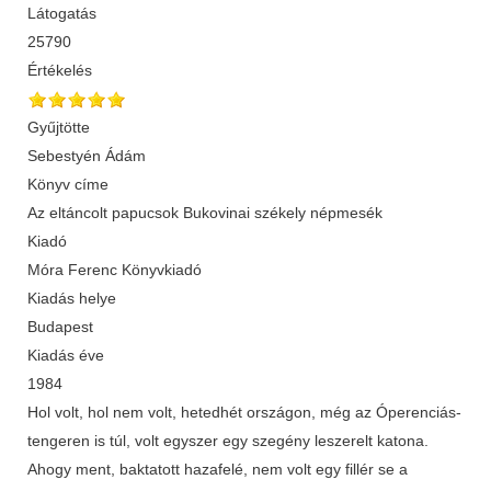
Látogatás
25790
Értékelés
Gyűjtötte
Sebestyén Ádám
Könyv címe
Az eltáncolt papucsok Bukovinai székely népmesék
Kiadó
Móra Ferenc Könyvkiadó
Kiadás helye
Budapest
Kiadás éve
1984
Hol volt, hol nem volt, hetedhét országon, még az Óperenciás-
tengeren is túl, volt egyszer egy szegény leszerelt katona.
Ahogy ment, baktatott hazafelé, nem volt egy fillér se a