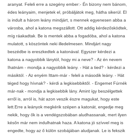
aranyat. Feleli erre a szegény ember:- Én bizony nem bánom,
édes leányaim, menjetek el, próbáljátok meg, hátha sikerül. El
is indult a három leány mindjárt, s mennek egyenesen abba a
városba, ahol a katona megszállott. Ott addig kérdezősködtek,
míg ráakadtak. Be is mentek abba a fogadóba, ahol a katona
mulatott, s köszöntek neki illedelmesen. Mindjárt nagy
beszédbe is ereszkedtek a katonával. Egyszer kérdezi a
katona a nagyobbik lánytól, hogy mi a neve? - Az én nevem
Ihatnám - mondja a nagyobbik leány. - Hát a tied? - kérdezi a
másiktól. - Az enyém Ittam-már - feleli a második leány. - Hát
téged hogy hívnak? - kérdi a legkisebbiktől. - Engemet Fúrnék
már-nak - mondja a legkisebbik lány. Amint így beszélgettek
erről is, arról is, hát azon veszik észre magukat, hogy este
lett.Erre a leányok megkérik szépen a katonát, engedje meg
nekik, hogy ők is a vendégszobában aludhassanak, mert ilyen
későn már nem indulhatnak haza. A katona jó szívvel meg is
engedte, hogy az ő külön szobájában aludjanak. Le is fekszik