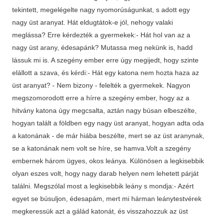
tekintett, megelégelte nagy nyomorúságunkat, s adott egy
nagy üst aranyat. Hát eldugtátok-e jól, nehogy valaki
meglássa? Erre kérdezték a gyermekek:- Hát hol van az a
nagy üst arany, édesapánk? Mutassa meg nekünk is, hadd
lássuk mi is. A szegény ember erre úgy megijedt, hogy szinte
elállott a szava, és kérdi:- Hát egy katona nem hozta haza az
üst aranyat? - Nem bizony - felelték a gyermekek. Nagyon
megszomorodott erre a hírre a szegény ember, hogy az a
hitvány katona úgy megcsalta, aztán nagy búsan elbeszélte,
hogyan talált a földben egy nagy üst aranyat, hogyan adta oda
a katonának - de már hiába beszélte, mert se az üst aranynak,
se a katonának nem volt se híre, se hamva.Volt a szegény
embernek három ügyes, okos leánya. Különösen a legkisebbik
olyan eszes volt, hogy nagy darab helyen nem lehetett párját
találni. Megszólal most a legkisebbik leány s mondja:- Azért
egyet se búsuljon, édesapám, mert mi hárman leánytestvérek
megkeressük azt a gálád katonát, és visszahozzuk az üst