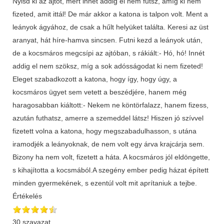
Nyisd ki az ajtót, mert innét addig el nem futsz, amíg ki nem
fizeted, amit ittál! De már akkor a katona is talpon volt. Ment a
leányok ágyához, de csak a hűlt helyüket találta. Keresi az üst
aranyat, hát híre-hamva sincsen. Futni kezd a leányok után,
de a kocsmáros megcsípi az ajtóban, s rákiált:- Hó, hó! Innét
addig el nem szöksz, míg a sok adósságodat ki nem fizeted!
Eleget szabadkozott a katona, hogy így, hogy úgy, a
kocsmáros ügyet sem vetett a beszédjére, hanem még
haragosabban kiáltott:- Nekem ne köntörfalazz, hanem fizess,
azután futhatsz, amerre a szemeddel látsz! Hiszen jó szívvel
fizetett volna a katona, hogy megszabadulhasson, s utána
iramodjék a leányoknak, de nem volt egy árva krajcárja sem.
Bizony ha nem volt, fizetett a háta. A kocsmáros jól eldöngette,
s kihajította a kocsmából.A szegény ember pedig házat épített
minden gyermekének, s ezentúl volt mit aprítaniuk a tejbe.
Értékelés
30 szavazat