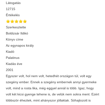
Látogatás
12715
Értékelés
Szerkesztette
Boldizsár Ildikó
Könyv címe
Az egynapos király
Kiadó
Palatinus
Kiadás éve
2001
Egyszer volt, hol nem volt, hetedhét országon túl, volt egy
szegény ember. Ennek a szegény embernek annyi gyermeke
volt, mind a rosta lika, még eggyel annál is több. Igaz, hogy
volt két kicsi gyenge tehene is, de velük nem sokra ment. Ezért
többször éheztek, mint ahányszor jóllaktak. Sóhajtozott is