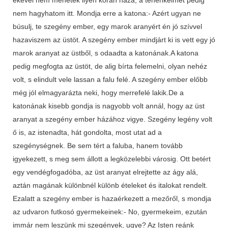
nem hagyhatom itt. Mondja erre a katona:- Azért ugyan ne
búsulj, te szegény ember, egy marok aranyért én jó szívvel
hazaviszem az üstöt. A szegény ember mindjárt ki is vett egy jó
marok aranyat az üstből, s odaadta a katonának.A katona
pedig megfogta az üstöt, de alig bírta felemelni, olyan nehéz
volt, s elindult vele lassan a falu felé. A szegény ember előbb
még jól elmagyarázta neki, hogy merrefelé lakik.De a
katonának kisebb gondja is nagyobb volt annál, hogy az üst
aranyat a szegény ember házához vigye. Szegény legény volt
ő is, az istenadta, hát gondolta, most utat ad a
szegénységnek. Be sem tért a faluba, hanem tovább
igyekezett, s meg sem állott a legközelebbi városig. Ott betért
egy vendégfogadóba, az üst aranyat elrejtette az ágy alá,
aztán magának különbnél különb ételeket és italokat rendelt.
Ezalatt a szegény ember is hazaérkezett a mezőről, s mondja
az udvaron futkosó gyermekeinek:- No, gyermekeim, ezután
immár nem leszünk mi szegények, ugye? Az Isten reánk