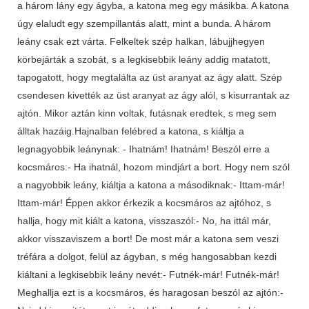
a három lány egy ágyba, a katona meg egy másikba. A katona
úgy elaludt egy szempillantás alatt, mint a bunda. A három
leány csak ezt várta. Felkeltek szép halkan, lábujjhegyen
körbejárták a szobát, s a legkisebbik leány addig matatott,
tapogatott, hogy megtalálta az üst aranyat az ágy alatt. Szép
csendesen kivették az üst aranyat az ágy alól, s kisurrantak az
ajtón. Mikor aztán kinn voltak, futásnak eredtek, s meg sem
álltak hazáig.Hajnalban felébred a katona, s kiáltja a
legnagyobbik leánynak: - Ihatnám! Ihatnám! Beszól erre a
kocsmáros:- Ha ihatnál, hozom mindjárt a bort. Hogy nem szól
a nagyobbik leány, kiáltja a katona a másodiknak:- Ittam-már!
Ittam-már! Éppen akkor érkezik a kocsmáros az ajtóhoz, s
hallja, hogy mit kiált a katona, visszaszól:- No, ha ittál már,
akkor visszaviszem a bort! De most már a katona sem veszi
tréfára a dolgot, felül az ágyban, s még hangosabban kezdi
kiáltani a legkisebbik leány nevét:- Futnék-már! Futnék-már!
Meghallja ezt is a kocsmáros, és haragosan beszól az ajtón:-