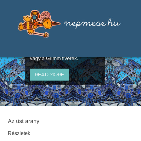
Válogatások a szájhagyomány
útján terjedő elbeszélésekből,
melyeket olyan ismert gyűjtők
állítottak össze, mint Benedek
Elek, Illyés Gyula, Arany László
vagy a Grimm fivérek.
READ MORE
Az üst arany
Részletek