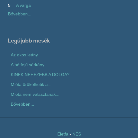
5
A varga
Bővebben...
Legújabb mesék
Az okos leány
A hétfejű sárkány
KINEK NEHEZEBB A DOLGA?
Mióta örökölhetik a...
Mióta nem választanak...
Bővebben...
Életfa
-
NES