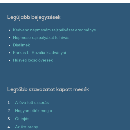
Legújabb bejegyzések
Kedvenc népmesém rajzpályázat eredménye
Népmese rajzpályázat felhívás
Diafilmek
Farkas L. Rozália kiadványai
Húsvéti locsolóversek
Legtöbb szavazatot kapott mesék
1
A lóvá tett uzsorás
2
Hogyan ették meg a...
3
Öt tojás
4
Az üst arany