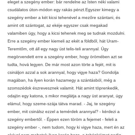
eleget a szegény ember: bár rendelne az Isten néki valami
csudálatos úton-módon egy rakás pénzt.Egyszer kimegy a
szegény ember a két kicsi tehenével a mezőre szántani, és
amint ott szántogat, az ekéje egyszer csak megakad
valamiben úgy, hogy a kicsi tehenek meg se tudnak mozdulni.
Erre a szegény ember kiemeli az ekét a földből, hát Uram-
Teremtőm, ott áll egy nagy üst telis-teli arannyal. Úgy
megörvendett erre a szegény ember, hogy örömében azt se
tudta, hová legyen. De már most azon törte a fejét, mit is
csináljon azzal a sok arannyal, hogy vigye haza? Gondolja
magában, ha ilyen korán hazamegy a szántásból, még a
szomszédok észrevesznek valamit. Hát amint töprenkedik,
odajön egy katona, s mikor meglátja a nagy üst aranyat, úgy
elámul, hogy szeme-szája tátva marad. - Jaj, te szegény
ember, mit csinálsz ezzel a temérdek arannyal? - kérdezi a
szegény embertől. - Éppen ezen töröm a fejemet - feleli a
szegény ember -, nem tudom, hogy ki vigye haza, mert én az
ekével nem mehetek ilyen korán haza, a tehénkéimet pedig