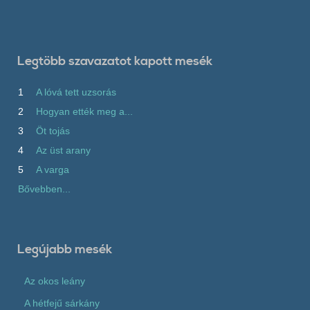
Legtöbb szavazatot kapott mesék
1
A lóvá tett uzsorás
2
Hogyan ették meg a...
3
Öt tojás
4
Az üst arany
5
A varga
Bővebben...
Legújabb mesék
Az okos leány
A hétfejű sárkány