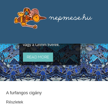
Válogatások a szájhagyomány
útján terjedő elbeszélésekből,
melyeket olyan ismert gyűjtők
állítottak össze, mint Benedek
Elek, Illyés Gyula, Arany László
vagy a Grimm fivérek.
READ MORE
A furfangos cigány
Részletek