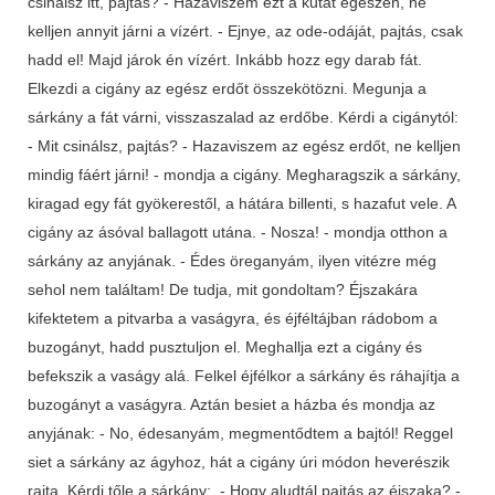
csinálsz itt, pajtás? - Hazaviszem ezt a kutat egészen, ne
kelljen annyit járni a vízért. - Ejnye, az ode-odáját, pajtás, csak
hadd el! Majd járok én vízért. Inkább hozz egy darab fát.
Elkezdi a cigány az egész erdőt összekötözni. Megunja a
sárkány a fát várni, visszaszalad az erdőbe. Kérdi a cigánytól:
- Mit csinálsz, pajtás? - Hazaviszem az egész erdőt, ne kelljen
mindig fáért járni! - mondja a cigány. Megharagszik a sárkány,
kiragad egy fát gyökerestől, a hátára billenti, s hazafut vele. A
cigány az ásóval ballagott utána. - Nosza! - mondja otthon a
sárkány az anyjának. - Édes öreganyám, ilyen vitézre még
sehol nem találtam! De tudja, mit gondoltam? Éjszakára
kifektetem a pitvarba a vaságyra, és éjféltájban rádobom a
buzogányt, hadd pusztuljon el. Meghallja ezt a cigány és
befekszik a vaságy alá. Felkel éjfélkor a sárkány és ráhajítja a
buzogányt a vaságyra. Aztán besiet a házba és mondja az
anyjának: - No, édesanyám, megmentődtem a bajtól! Reggel
siet a sárkány az ágyhoz, hát a cigány úri módon heverészik
rajta. Kérdi tőle a sárkány: - Hogy aludtál pajtás az éjszaka? -