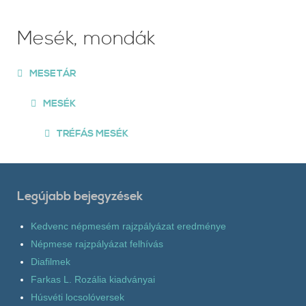
Mesék, mondák
MESETÁR
MESÉK
TRÉFÁS MESÉK
Legújabb bejegyzések
Kedvenc népmesém rajzpályázat eredménye
Népmese rajzpályázat felhívás
Diafilmek
Farkas L. Rozália kiadványai
Húsvéti locsolóversek