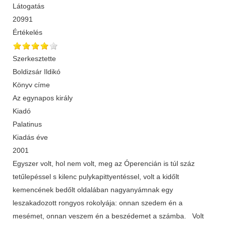
Látogatás
20991
Értékelés
Szerkesztette
Boldizsár Ildikó
Könyv címe
Az egynapos király
Kiadó
Palatinus
Kiadás éve
2001
Egyszer volt, hol nem volt, meg az Óperencián is túl száz
tetűlepéssel s kilenc pulykapittyentéssel, volt a kidőlt
kemencének bedőlt oldalában nagyanyámnak egy
leszakadozott rongyos rokolyája: onnan szedem én a
mesémet, onnan veszem én a beszédemet a számba. Volt