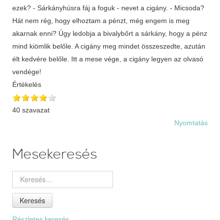
ezek? - Sárkányhúsra fáj a foguk - nevet a cigány. - Micsoda?
Hát nem rég, hogy elhoztam a pénzt, még engem is meg
akarnak enni? Úgy ledobja a bivalybőrt a sárkány, hogy a pénz
mind kiömlik belőle. A cigány meg mindet összeszedte, azután
élt kedvére belőle. Itt a mese vége, a cigány legyen az olvasó
vendége!
Értékelés
40 szavazat
Nyomtatás
Mesekeresés
Keresés
Részletes keresés