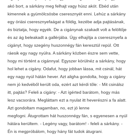
akó bort, a sárkány meg felhajt vagy húsz akót. Ebéd után
kimennek a gyümölcsösbe cseresznyét enni. Lehúz a sárkány
egy óriási cseresznyefaágat a földig, kezébe adja pajtásának,
és biztatja, hogy egyék. De a cigánynak szakadt volt a felöltője
és az ág beleakadt a gallérjába. Úgy elhajítja a cseresznyefa a
cigányt, hogy szegény huszonnégy fán keresztül repül. Ott
ráesik egy nagy nyúlra. A sárkány közben észre sem vette,
hogy mi történt a cigánnyal. Egyszer körülnéz a sárkány, hogy
hol lehet a cigány. Odafut, hogy jobban lássa, mit csinál, hát
egy nagy nyúl hátán hever. Azt aligha gondolta, hogy a cigány
nem jó kedvéből került oda, ezért azt kérdi tőle: - Mit csinálsz
itt, pajtás? Feleli a cigány: - Azt ígérted barátom, hogy más
lesz vacsorára. Megláttam ezt a nyulat itt heverészni a fa alatt.
Azt gondoltam magamban, no, ezt jó lenne
megfogni. Átugrottam hát huszonnégy fán, s egyenesen a nyúl
hátára kerültem. - Legény vagy, barátom! - feleli a sárkány. -
Én is megpróbálom, hogy hány fát tudok átugrani.