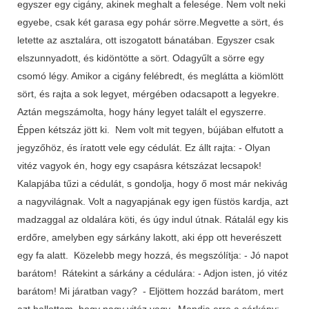
egyszer egy cigány, akinek meghalt a felesége. Nem volt neki
egyebe, csak két garasa egy pohár sörre.Megvette a sört, és
letette az asztalára, ott iszogatott bánatában. Egyszer csak
elszunnyadott, és kidöntötte a sört. Odagyűlt a sörre egy
csomó légy. Amikor a cigány felébredt, és meglátta a kiömlött
sört, és rajta a sok legyet, mérgében odacsapott a legyekre.
Aztán megszámolta, hogy hány legyet talált el egyszerre.
Éppen kétszáz jött ki. Nem volt mit tegyen, bújában elfutott a
jegyzőhöz, és íratott vele egy cédulát. Ez állt rajta: - Olyan
vitéz vagyok én, hogy egy csapásra kétszázat lecsapok!
Kalapjába tűzi a cédulát, s gondolja, hogy ő most már nekivág
a nagyvilágnak. Volt a nagyapjának egy igen füstös kardja, azt
madzaggal az oldalára köti, és úgy indul útnak. Rátalál egy kis
erdőre, amelyben egy sárkány lakott, aki épp ott heverészett
egy fa alatt. Közelebb megy hozzá, és megszólítja: - Jó napot
barátom! Rátekint a sárkány a cédulára: - Adjon isten, jó vitéz
barátom! Mi járatban vagy? - Eljöttem hozzád barátom, mert
azt hallottam, hogy nagy vitéz vagy. Mondja erre a sárkány: -