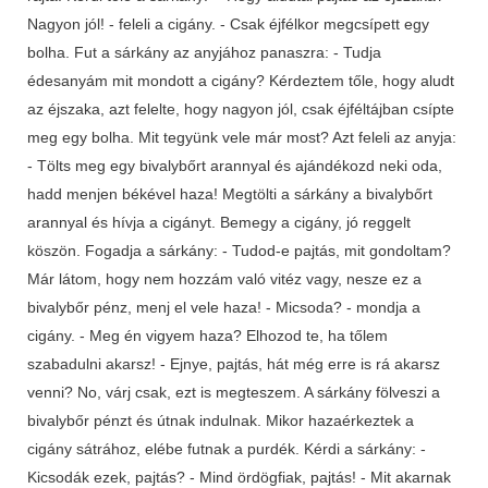
Nagyon jól! - feleli a cigány. - Csak éjfélkor megcsípett egy
bolha. Fut a sárkány az anyjához panaszra: - Tudja
édesanyám mit mondott a cigány? Kérdeztem tőle, hogy aludt
az éjszaka, azt felelte, hogy nagyon jól, csak éjféltájban csípte
meg egy bolha. Mit tegyünk vele már most? Azt feleli az anyja:
- Tölts meg egy bivalybőrt arannyal és ajándékozd neki oda,
hadd menjen békével haza! Megtölti a sárkány a bivalybőrt
arannyal és hívja a cigányt. Bemegy a cigány, jó reggelt
köszön. Fogadja a sárkány: - Tudod-e pajtás, mit gondoltam?
Már látom, hogy nem hozzám való vitéz vagy, nesze ez a
bivalybőr pénz, menj el vele haza! - Micsoda? - mondja a
cigány. - Meg én vigyem haza? Elhozod te, ha tőlem
szabadulni akarsz! - Ejnye, pajtás, hát még erre is rá akarsz
venni? No, várj csak, ezt is megteszem. A sárkány fölveszi a
bivalybőr pénzt és útnak indulnak. Mikor hazaérkeztek a
cigány sátrához, elébe futnak a purdék. Kérdi a sárkány: -
Kicsodák ezek, pajtás? - Mind ördögfiak, pajtás! - Mit akarnak