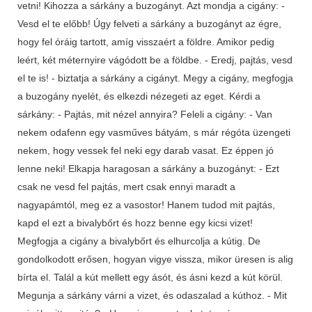
vetni! Kihozza a sárkány a buzogányt. Azt mondja a cigány: -
Vesd el te előbb! Úgy felveti a sárkány a buzogányt az égre,
hogy fel óráig tartott, amíg visszaért a földre. Amikor pedig
leért, két méternyire vágódott be a földbe. - Eredj, pajtás, vesd
el te is! - biztatja a sárkány a cigányt. Megy a cigány, megfogja
a buzogány nyelét, és elkezdi nézegeti az eget. Kérdi a
sárkány: - Pajtás, mit nézel annyira? Feleli a cigány: - Van
nekem odafenn egy vasműves bátyám, s már régóta üzengeti
nekem, hogy vessek fel neki egy darab vasat. Ez éppen jó
lenne neki! Elkapja haragosan a sárkány a buzogányt: - Ezt
csak ne vesd fel pajtás, mert csak ennyi maradt a
nagyapámtól, meg ez a vasostor! Hanem tudod mit pajtás,
kapd el ezt a bivalybőrt és hozz benne egy kicsi vizet!
Megfogja a cigány a bivalybőrt és elhurcolja a kútig. De
gondolkodott erősen, hogyan vigye vissza, mikor üresen is alig
bírta el. Talál a kút mellett egy ásót, és ásni kezd a kút körül.
Megunja a sárkány várni a vizet, és odaszalad a kúthoz. - Mit