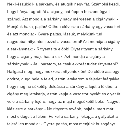
Nekikészülődik a sárkány, és átugrik négy fát. Számolni kezdi,
hogy hányat ugrott át a cigány, hát éppen huszonnégyet
számol. Azt mondja a sárkány nagy mérgesen a cigánynak: -
Menjünk haza, pajtás! Otthon elővesz a sárkány egy vasostort
és azt mondja: - Gyere pajtás, lássuk, melyikünk tud
nagyobbat rittyenteni ezzel a vasostorral! Azt mondja a cigány
a sárkánynak: - Rittyents te előbb! Olyat rittyent a sárkány,
hogy a cigány majd hasra esik. Azt mondja a cigány a
sárkánynak: - Jaj, barátom, te csak ekkorát tudsz rittyenteni?
Hallgasd meg, hogy mekkorát rittyentek én! De előbb áss egy
gödröt, dugd bele a fejed, aztán letakarom a fejedet faágakkal,
hogy meg ne süketülj. Beleássa a sárkány a fejét a földbe, a
cigány meg letakarja, aztán kapja a vasostor nyelét és olyat üt
vele a sárkány fejére, hogy az majd megsüketül bele. Nagyot
kiált erre a sárkány: - Ne rittyents tovább, pajtás, mert már
most eldugult a fülem. Felkel a sárkány, lekapja a gallyakat a
fejéről és mondja: - Gyere pajtás, most menjünk buzogányt