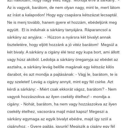
Az is vagyok, barátom, de nem olyan nagy, mint te, mert látom
az írást a kalapodon! Hogy egy csapásra kétszázat lecsaptál.
Ne is menj tovább, hanem gyere el hozzám, ebédeljünk meg
együtt. El is indulnak a sárkány tanyájára. Ráparancsol a
sárkány az anyjára: - Húzzon a nyársra két bivalyt annak
tiszteletére, hogy eljött hozzánk a jó vitéz barátom! Megsül a
két bivaly. A sárkány a cigány élé tesz egy kupa bort, ami állott
vagy húsz akóból. Ledobja a sárkány öreganyja az ebédet az
asztalra, a sárkány levág belőle magának egy kétszáz kilós
darabot, és azt mondja a pajtásának: - Vágj le, barátom, te is
egy szeletet! Levág a cigány annyit, mint egy fél csirke. Azt
kérdi a sárkány: - Miért csak ekkorát vágsz, barátom? - Nem
vagyok hozzászokva az ilyen csekély ételhez! - mondja a
cigány. - Nohát, barátom, ha nem vagy hozzászokva az ilyen
csekély ételhez, vacsorára majd mást kapsz! Megeszi a
sárkány egymaga az egyik bivalyt ebédre, majd így szól a
cigányhoz: - Gyere pajtás, igyunk! Megiszik a cigány egy fél