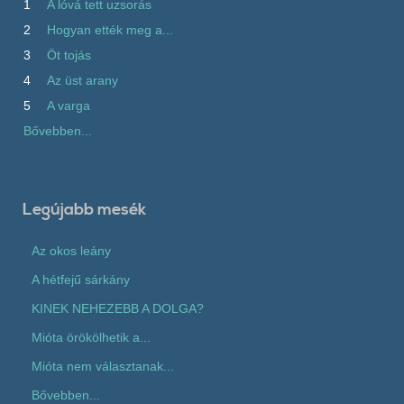
1
A lóvá tett uzsorás
2
Hogyan ették meg a...
3
Öt tojás
4
Az üst arany
5
A varga
Bővebben...
Legújabb mesék
Az okos leány
A hétfejű sárkány
KINEK NEHEZEBB A DOLGA?
Mióta örökölhetik a...
Mióta nem választanak...
Bővebben...