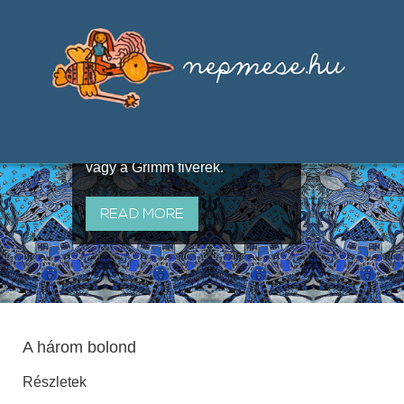
Válogatások a szájhagyomány
útján terjedő elbeszélésekből,
melyeket olyan ismert gyűjtők
állítottak össze, mint Benedek
Elek, Illyés Gyula, Arany László
vagy a Grimm fivérek.
READ MORE
A három bolond
Részletek