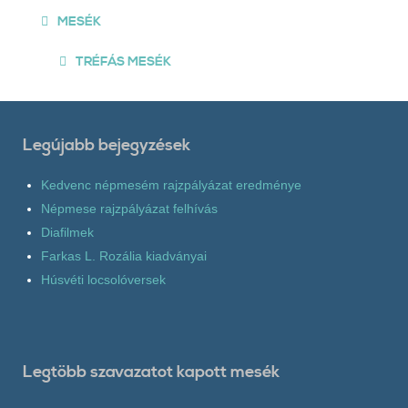
MESÉK
TRÉFÁS MESÉK
Legújabb bejegyzések
Kedvenc népmesém rajzpályázat eredménye
Népmese rajzpályázat felhívás
Diafilmek
Farkas L. Rozália kiadványai
Húsvéti locsolóversek
Legtöbb szavazatot kapott mesék