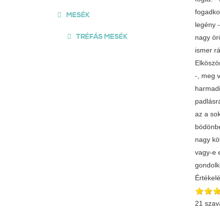
fogadko
MESÉK
legény -
TRÉFÁS MESÉK
nagy ör
ismer rá
Elköszön
-, meg 
harmadi
padlásr
az a sok
bödönben
nagy köv
vagy-e e
gondolk
Értékel
21 szav