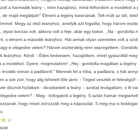
zott a harmadik leány -, mire hazajössz, mind felhordom a moslékot a 
, de majd meglátjuk!" Elment a legény katonának. Telt-múlt az idő, letel
ömmel. Megy az első leányhoz, amelyik azt fogadta, hogy három eszte
, olyan borzas volt, akkora volt a feje, akár egy bokor. ,,Na - gondol
t, s elment a második leányhoz. Hát annak olyan szemetes volt a szobája,
vagy-e elégedve velem? Három esztendeig nem sepregettem. Gondolta 
k leányhoz. Kérdi: - Édes kedvesem, hazajöttem, mivel gyászoltál me
a a moslékot. Gyere, megmutatom! ,,Hej - gondolta magában a legény -, 
 moslék onnan a padlásról." Mennek fel a híba, a padlásra, s hát annyi 
 a sok zsír, hogy alig lehetett tőle járni. - Téged veszlek el feleségül
ér disznót hizlaltam - dicsekedett a leány -, azokat levágattam, s itt v
légedve velem? - Meg - bólogatott a legény. S aztán hamar megtartották
ozzanak, hogy mivel zsírozzák meg a káposztát. S még ma is boldogan 
és
azat