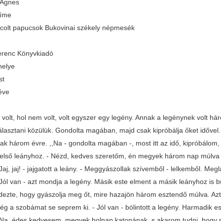
 Ágnes
címe
ncolt papucsok Bukovinai székely népmesék
renc Könyvkiadó
helye
st
éve
 volt, hol nem volt, volt egyszer egy legény. Annak a legénynek volt h
álasztani közülük. Gondolta magában, majd csak kipróbálja őket idővel.
ak három évre. ,,Na - gondolta magában -, most itt az idő, kipróbálom
 első leányhoz. - Nézd, kedves szeretőm, én megyek három nap múlva
Jaj, jaj! - jajgatott a leány. - Meggyászollak szívemből - lelkemből. 
- Jól van - azt mondja a legény. Másik este elment a másik leányhoz is
ezte, hogy gyászolja meg őt, mire hazajön három esztendő múlva. Azt
ég a szobámat se seprem ki. - Jól van - bólintott a legény. Harmadik es
- Na, édes kedvesem, megyek holnap katonának, s akarom tudni, hogy 