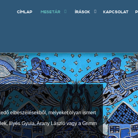
CÍMLAP
MESETÁR
ÍRÁSOK
KAPCSOLAT
P
jedő elbeszélésekből, melyeket olyan ismert
Elek, Illyés Gyula, Arany László vagy a Grimm