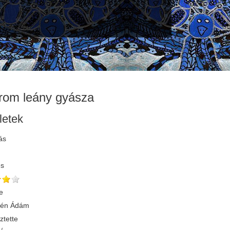
rom leány gyásza
letek
ás
és
e
yén Ádám
ztette