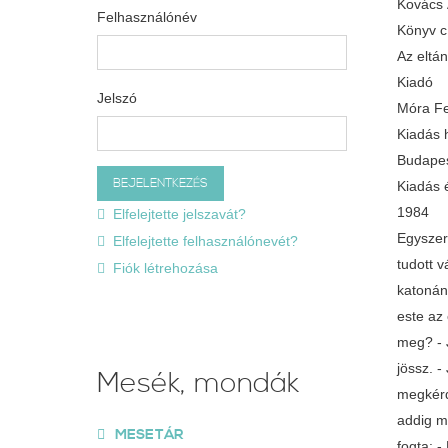
Kovács
Felhasználónév
Könyv 
Az eltá
Kiadó
Jelszó
Móra Fe
Kiadás 
Budape
Kiadás 
1984
Elfelejtette jelszavát?
Egyszer
Elfelejtette felhasználónevét?
tudott v
Fiók létrehozása
katonán
este az
meg? - 
jössz. 
Mesék, mondák
megkérd
addig m
MESETÁR
fogta: 