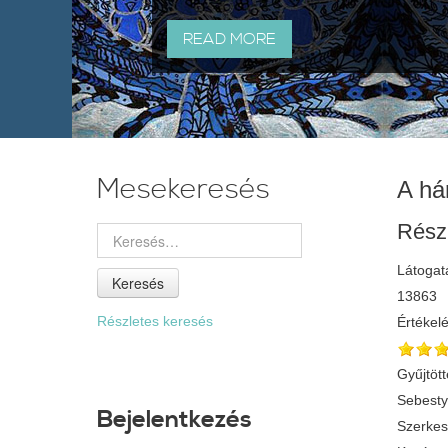
READ MORE
Mesekeresés
A há
Rész
Látogat
Keresés
13863
Részletes keresés
Értékel
Gyűjtött
Sebest
Bejelentkezés
Szerkes