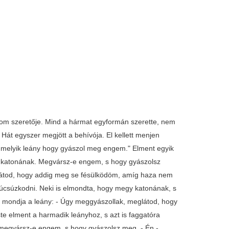
árom szeretője. Mind a hármat egyformán szerette, nem
 Hát egyszer megjött a behívója. El kellett menjen
, melyik leány hogy gyászol meg engem." Elment egyik
 katonának. Megvársz-e engem, s hogy gyászolsz
Meglátod, hogy addig meg se fésülködöm, amíg haza nem
 búcsúzkodni. Neki is elmondta, hogy megy katonának, s
 mondja a leány: - Úgy meggyászollak, meglátod, hogy
te elment a harmadik leányhoz, s azt is faggatóra
megvársz-e engem, s hogy gyászolsz meg. - Én -