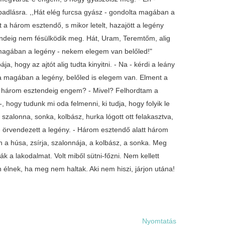
padlásra. ,,Hát elég furcsa gyász - gondolta magában a
t a három esztendő, s mikor letelt, hazajött a legény
ndeig nem fésülködik meg. Hát, Uram, Teremtőm, alig
ta magában a legény - nekem elegem van belőled!"
 hogy az ajtót alig tudta kinyitni. - Na - kérdi a leány
magában a legény, belőled is elegem van. Elment a
g három esztendeig engem? - Mivel? Felhordtam a
hogy tudunk mi oda felmenni, ki tudja, hogy folyik le
szalonna, sonka, kolbász, hurka lógott ott felakasztva,
! - örvendezett a legény. - Három esztendő alatt három
an a húsa, zsírja, szalonnája, a kolbász, a sonka. Meg
 a lakodalmat. Volt miből sütni-főzni. Nem kellett
élnek, ha meg nem haltak. Aki nem hiszi, járjon utána!
Nyomtatás