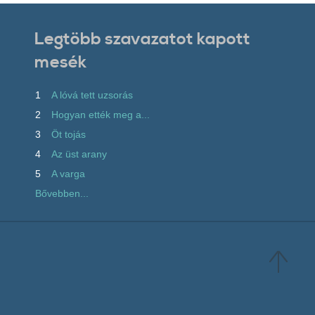
Legtöbb szavazatot kapott
mesék
1
A lóvá tett uzsorás
2
Hogyan ették meg a...
3
Öt tojás
4
Az üst arany
5
A varga
Bővebben...