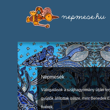
Népmesék
Válogatások a szájhagyomány útján ter
gyűjtők állítottak össze, mint Benedek 
fivérek.