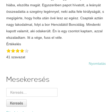
hiába, elszólta magát. Egyszeriben papot hívatott, a leányát
összeadatta a szegény legénnyel, neki adta fele királyságát, s
megígérte, hogy holta után övé lesz az egész. Csaptak aztán
nagy lakodalmat, folyt a bor Hencidától Boncidáig. Mindenki
kapott valamit, aki odakerült. Én is egy csontot kaptam, azzal
elszaladtam. Itt a vége, fuss el véle.
Értékelés
41 szavazat
Nyomtatás
Mesekeresés
Keresés