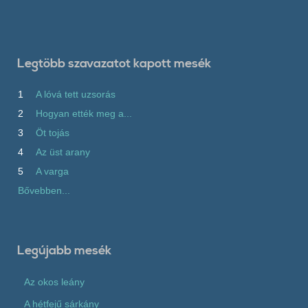
Legtöbb szavazatot kapott mesék
1
A lóvá tett uzsorás
2
Hogyan ették meg a...
3
Öt tojás
4
Az üst arany
5
A varga
Bővebben...
Legújabb mesék
Az okos leány
A hétfejű sárkány