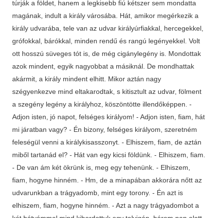
túrják a földet, hanem a legkisebb fiú kétszer sem mondatta
magának, indult a király városába. Hát, amikor megérkezik a
király udvarába, tele van az udvar királyúrfiakkal, hercegekkel,
grófokkal, bárókkal, minden rendű és rangú legényekkel. Volt
ott hosszú süveges tót is, de még cigánylegény is. Mondottak
azok mindent, egyik nagyobbat a másiknál. De mondhattak
akármit, a király mindent elhitt. Mikor aztán nagy
szégyenkezve mind eltakarodtak, s kitisztult az udvar, fölment
a szegény legény a királyhoz, köszöntötte illendőképpen. -
Adjon isten, jó napot, felséges királyom! - Adjon isten, fiam, hát
mi járatban vagy? - Én bizony, felséges királyom, szeretném
feleségül venni a királykisasszonyt. - Elhiszem, fiam, de aztán
miből tartanád el? - Hát van egy kicsi földünk. - Elhiszem, fiam.
- De van ám két ökrünk is, meg egy tehenünk. - Elhiszem,
fiam, hogyne hinném. - Hm, de a minapában akkorára nőtt az
udvarunkban a trágyadomb, mint egy torony. - Én azt is
elhiszem, fiam, hogyne hinném. - Azt a nagy trágyadombot a
két bátyámmal mind kihordottuk egy talyigán, három nap alatt.