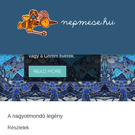
Válogatások a szájhagyomány
útján terjedő elbeszélésekből,
melyeket olyan ismert gyűjtők
állítottak össze, mint Benedek
Elek, Illyés Gyula, Arany László
vagy a Grimm fivérek.
READ MORE
A nagyotmondó legény
Részletek