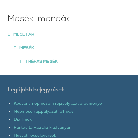
Mesék, mondák
MESETÁR
MESÉK
TRÉFÁS MESÉK
Legújabb bejegyzések
Kedvenc népmesém rajzpályázat eredménye
Népmese rajzpályázat felhívás
Diafilmek
Farkas L. Rozália kiadványai
Húsvéti locsolóversek