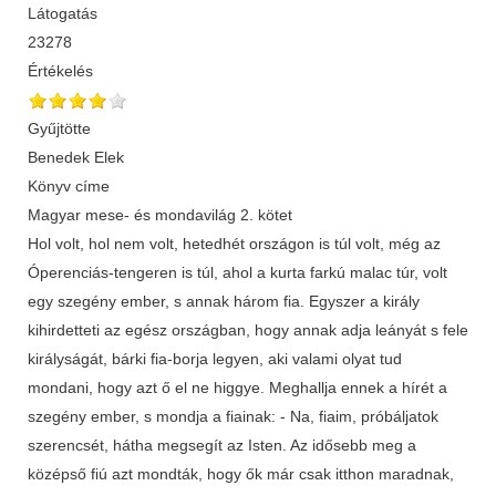
Látogatás
23278
Értékelés
Gyűjtötte
Benedek Elek
Könyv címe
Magyar mese- és mondavilág 2. kötet
Hol volt, hol nem volt, hetedhét országon is túl volt, még az
Óperenciás-tengeren is túl, ahol a kurta farkú malac túr, volt
egy szegény ember, s annak három fia. Egyszer a király
kihirdetteti az egész országban, hogy annak adja leányát s fele
királyságát, bárki fia-borja legyen, aki valami olyat tud
mondani, hogy azt ő el ne higgye. Meghallja ennek a hírét a
szegény ember, s mondja a fiainak: - Na, fiaim, próbáljatok
szerencsét, hátha megsegít az Isten. Az idősebb meg a
középső fiú azt mondták, hogy ők már csak itthon maradnak,