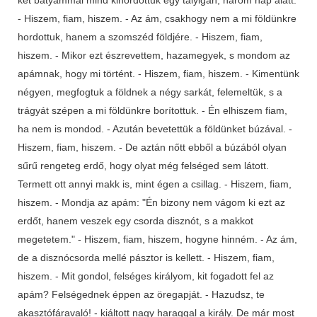
- Hiszem, fiam, hiszem. - Az ám, csakhogy nem a mi földünkre
hordottuk, hanem a szomszéd földjére. - Hiszem, fiam,
hiszem. - Mikor ezt észrevettem, hazamegyek, s mondom az
apámnak, hogy mi történt. - Hiszem, fiam, hiszem. - Kimentünk
négyen, megfogtuk a földnek a négy sarkát, felemeltük, s a
trágyát szépen a mi földünkre borítottuk. - Én elhiszem fiam,
ha nem is mondod. - Azután bevetettük a földünket búzával. -
Hiszem, fiam, hiszem. - De aztán nőtt ebből a búzából olyan
sűrű rengeteg erdő, hogy olyat még felséged sem látott.
Termett ott annyi makk is, mint égen a csillag. - Hiszem, fiam,
hiszem. - Mondja az apám: "Én bizony nem vágom ki ezt az
erdőt, hanem veszek egy csorda disznót, s a makkot
megetetem." - Hiszem, fiam, hiszem, hogyne hinném. - Az ám,
de a disznócsorda mellé pásztor is kellett. - Hiszem, fiam,
hiszem. - Mit gondol, felséges királyom, kit fogadott fel az
apám? Felségednek éppen az öregapját. - Hazudsz, te
akasztófáravaló! - kiáltott nagy haraggal a király. De már most