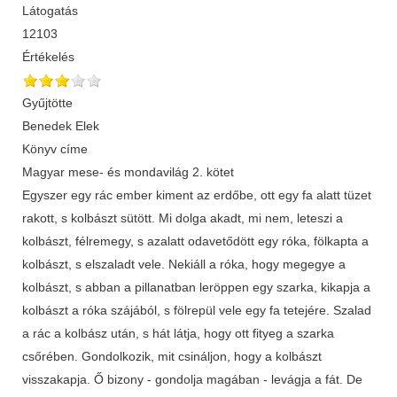
Látogatás
12103
Értékelés
Gyűjtötte
Benedek Elek
Könyv címe
Magyar mese- és mondavilág 2. kötet
Egyszer egy rác ember kiment az erdőbe, ott egy fa alatt tüzet
rakott, s kolbászt sütött. Mi dolga akadt, mi nem, leteszi a
kolbászt, félremegy, s azalatt odavetődött egy róka, fölkapta a
kolbászt, s elszaladt vele. Nekiáll a róka, hogy megegye a
kolbászt, s abban a pillanatban leröppen egy szarka, kikapja a
kolbászt a róka szájából, s fölrepül vele egy fa tetejére. Szalad
a rác a kolbász után, s hát látja, hogy ott fityeg a szarka
csőrében. Gondolkozik, mit csináljon, hogy a kolbászt
visszakapja. Ő bizony - gondolja magában - levágja a fát. De