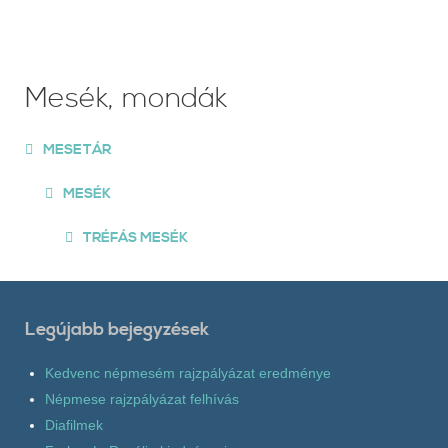
Mesék, mondák
MESETÁR
MESÉK
TRÉFÁS MESÉK
Legújabb bejegyzések
Kedvenc népmesém rajzpályázat eredménye
Népmese rajzpályázat felhívás
Diafilmek