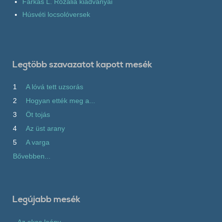
Farkas L. Rozália kiadványai
Húsvéti locsolóversek
Legtöbb szavazatot kapott mesék
1
A lóvá tett uzsorás
2
Hogyan ették meg a...
3
Öt tojás
4
Az üst arany
5
A varga
Bővebben...
Legújabb mesék
Az okos leány