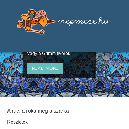
Válogatások a szájhagyomány
útján terjedő elbeszélésekből,
melyeket olyan ismert gyűjtők
állítottak össze, mint Benedek
Elek, Illyés Gyula, Arany László
vagy a Grimm fivérek.
READ MORE
A rác, a róka meg a szarka
Részletek