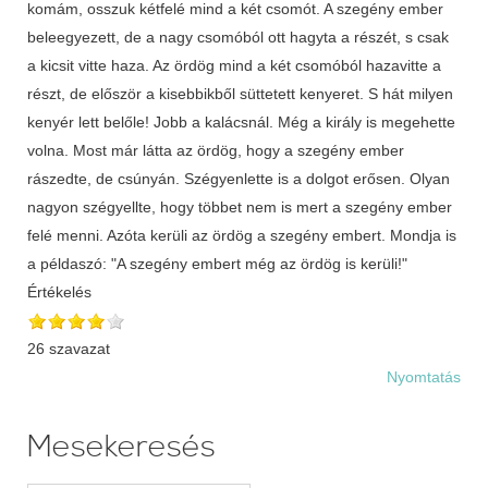
komám, osszuk kétfelé mind a két csomót. A szegény ember
beleegyezett, de a nagy csomóból ott hagyta a részét, s csak
a kicsit vitte haza. Az ördög mind a két csomóból hazavitte a
részt, de először a kisebbikből süttetett kenyeret. S hát milyen
kenyér lett belőle! Jobb a kalácsnál. Még a király is megehette
volna. Most már látta az ördög, hogy a szegény ember
rászedte, de csúnyán. Szégyenlette is a dolgot erősen. Olyan
nagyon szégyellte, hogy többet nem is mert a szegény ember
felé menni. Azóta kerüli az ördög a szegény embert. Mondja is
a példaszó: "A szegény embert még az ördög is kerüli!"
Értékelés
26 szavazat
Nyomtatás
Mesekeresés