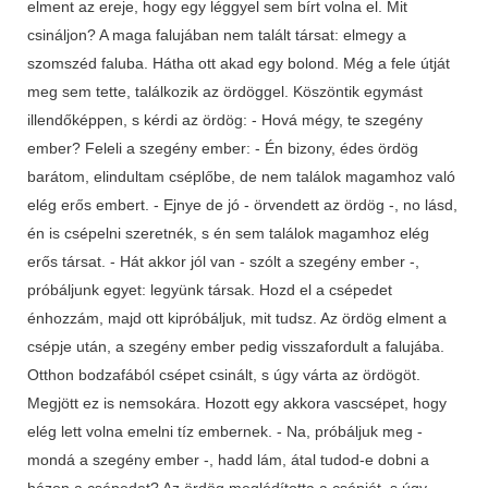
elment az ereje, hogy egy léggyel sem bírt volna el. Mit
csináljon? A maga falujában nem talált társat: elmegy a
szomszéd faluba. Hátha ott akad egy bolond. Még a fele útját
meg sem tette, találkozik az ördöggel. Köszöntik egymást
illendőképpen, s kérdi az ördög: - Hová mégy, te szegény
ember? Feleli a szegény ember: - Én bizony, édes ördög
barátom, elindultam cséplőbe, de nem találok magamhoz való
elég erős embert. - Ejnye de jó - örvendett az ördög -, no lásd,
én is csépelni szeretnék, s én sem találok magamhoz elég
erős társat. - Hát akkor jól van - szólt a szegény ember -,
próbáljunk egyet: legyünk társak. Hozd el a csépedet
énhozzám, majd ott kipróbáljuk, mit tudsz. Az ördög elment a
csépje után, a szegény ember pedig visszafordult a falujába.
Otthon bodzafából csépet csinált, s úgy várta az ördögöt.
Megjött ez is nemsokára. Hozott egy akkora vascsépet, hogy
elég lett volna emelni tíz embernek. - Na, próbáljuk meg -
mondá a szegény ember -, hadd lám, átal tudod-e dobni a
házon a csépedet? Az ördög meglódította a csépjét, s úgy