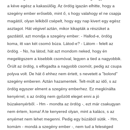
a kéve egész a kakasülőig. Az ördög igazán elhitte, hogy a
szegény ember erősebb, mint ő, s hogy valahogy el ne csapja
magától, olyan lelkiből csépelt, hogy egy nap kivert egy egész
asztagot. Hát végivel aztán, mikor kikapták a részüket a
gazdától, azt mondja a szegény ember: - Hallod-e, ördög
koma, itt van két csomó búza. Látod-e? - Látom - felelt az
ördög. - No, ha látod, hát azt mondom neked, hogy én
megelégszem a kisebbik csomóval, legyen a tied a nagyobbik.
Örült az ördög, s elfogadta a nagyobb csomót, pedig az csupa
polyva volt. De hát ő ehhez nem értett, s nevetett a "bolond"
szegény emberen. Aztán hazamentek. Telt-múlt az idő, s az
ördög egyszer elment a szegény emberhez. Ez megkínálta
kenyérrel, s az ördög nem győzött eleget enni a jó
búzakenyérből. - Hm - mondta az ördög -, ezt már csakugyan
nem értem, koma! A te kenyered olyan, mint a kalács, s az
enyémet nem lehet megenni. Pedig egy búzából sütik. - Hm,
komám - mondá a szegény ember -, nem tud a feleséged