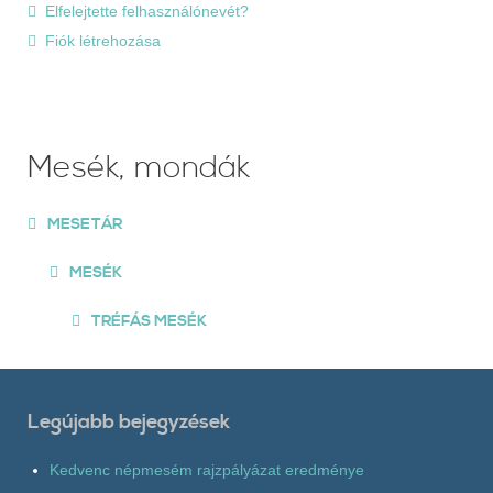
Elfelejtette felhasználónevét?
Fiók létrehozása
Mesék, mondák
MESETÁR
MESÉK
TRÉFÁS MESÉK
Legújabb bejegyzések
Kedvenc népmesém rajzpályázat eredménye