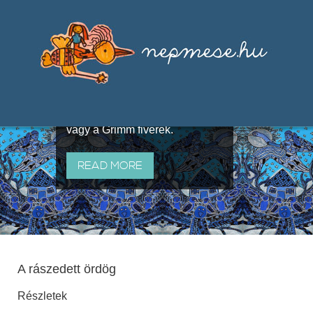
Válogatások a szájhagyomány
útján terjedő elbeszélésekből,
melyeket olyan ismert gyűjtők
állítottak össze, mint Benedek
Elek, Illyés Gyula, Arany László
vagy a Grimm fivérek.
READ MORE
A rászedett ördög
Részletek