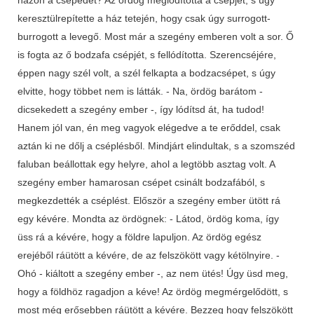
keresztülrepítette a ház tetején, hogy csak úgy surrogott-
burrogott a levegő. Most már a szegény emberen volt a sor. Ő
is fogta az ő bodzafa csépjét, s fellódította. Szerencséjére,
éppen nagy szél volt, a szél felkapta a bodzacsépet, s úgy
elvitte, hogy többet nem is látták. - Na, ördög barátom -
dicsekedett a szegény ember -, így lódítsd át, ha tudod!
Hanem jól van, én meg vagyok elégedve a te erőddel, csak
aztán ki ne dőlj a cséplésből. Mindjárt elindultak, s a szomszéd
faluban beállottak egy helyre, ahol a legtöbb asztag volt. A
szegény ember hamarosan csépet csinált bodzafából, s
megkezdették a cséplést. Először a szegény ember ütött rá
egy kévére. Mondta az ördögnek: - Látod, ördög koma, így
üss rá a kévére, hogy a földre lapuljon. Az ördög egész
erejéből ráütött a kévére, de az felszökött vagy kétölnyire. -
Ohó - kiáltott a szegény ember -, az nem ütés! Úgy üsd meg,
hogy a földhöz ragadjon a kéve! Az ördög megmérgelődött, s
most még erősebben ráütött a kévére. Bezzeg hogy felszökött