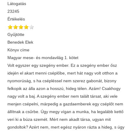
Látogatás
23245
Értékelés
Gyűjtötte
Benedek Elek
Könyv címe
Magyar mese- és mondavilág 1. kötet
Volt egyszer egy szegény ember. Ez a szegény ember ősz
idején el akart menni cséplőbe, mert hát nagy volt otthon a
nyomorúság, s ha csépléssel nem szerez gabonát, bizony
felkopik az álla azon a hosszú, hideg télen. Azám! Csakhogy
nagy volt a baj. A szegény ember nem talált társat, aki vele
menjen csépelni, márpedig a gazdaemberek egy cséplőt nem
állítnak a csűrbe. Úgy megy vígan a munka, ha legalább kettő
veri ki a búza szemét. Mért nem akadt társa, ugyan mit
gondoltok? Azért nem, mert egész nyáron rázta a hideg, s úgy