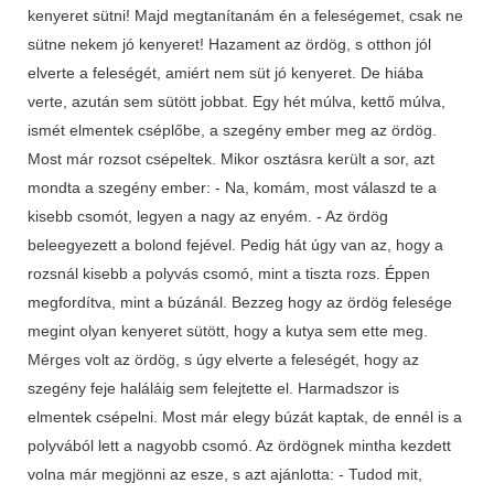
kenyeret sütni! Majd megtanítanám én a feleségemet, csak ne
sütne nekem jó kenyeret! Hazament az ördög, s otthon jól
elverte a feleségét, amiért nem süt jó kenyeret. De hiába
verte, azután sem sütött jobbat. Egy hét múlva, kettő múlva,
ismét elmentek cséplőbe, a szegény ember meg az ördög.
Most már rozsot csépeltek. Mikor osztásra került a sor, azt
mondta a szegény ember: - Na, komám, most válaszd te a
kisebb csomót, legyen a nagy az enyém. - Az ördög
beleegyezett a bolond fejével. Pedig hát úgy van az, hogy a
rozsnál kisebb a polyvás csomó, mint a tiszta rozs. Éppen
megfordítva, mint a búzánál. Bezzeg hogy az ördög felesége
megint olyan kenyeret sütött, hogy a kutya sem ette meg.
Mérges volt az ördög, s úgy elverte a feleségét, hogy az
szegény feje haláláig sem felejtette el. Harmadszor is
elmentek csépelni. Most már elegy búzát kaptak, de ennél is a
polyvából lett a nagyobb csomó. Az ördögnek mintha kezdett
volna már megjönni az esze, s azt ajánlotta: - Tudod mit,