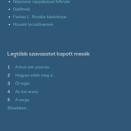
Népmese rajzpályázat felhívás
Diafilmek
Farkas L. Rozália kiadványai
Húsvéti locsolóversek
Legtöbb szavazatot kapott mesék
1
A lóvá tett uzsorás
2
Hogyan ették meg a...
3
Öt tojás
4
Az üst arany
5
A varga
Bővebben...