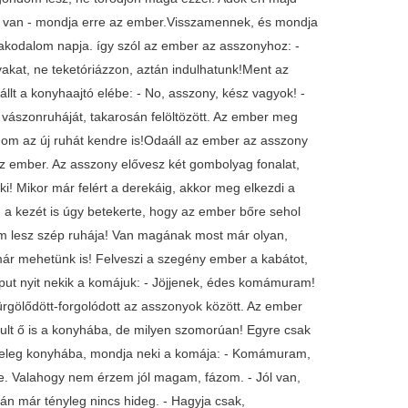
ól van - mondja erre az ember.Visszamennek, és mondja
kodalom napja. így szól az ember az asszonyhoz: -
akat, ne teketóriázzon, aztán indulhatunk!Ment az
aállt a konyhaajtó elébe: - No, asszony, kész vagyok! -
ér vászonruháját, takarosán felöltözött. Az ember meg
adom az új ruhát kendre is!Odaáll az ember az asszony
 az ember. Az asszony elővesz két gombolyag fonalat,
ki! Mikor már felért a derekáig, akkor meg elkezdi a
ég a kezét is úgy betekerte, hogy az ember bőre sehol
em lesz szép ruhája! Van magának most már olyan,
 már mehetünk is! Felveszi a szegény ember a kabátot,
aput nyit nekik a komájuk: - Jöjjenek, édes komámuram!
ürgölődött-forgolódott az asszonyok között. Az ember
indult ő is a konyhába, de milyen szomorúan! Egyre csak
ó meleg konyhába, mondja neki a komája: - Komámuram,
e. Valahogy nem érzem jól magam, fázom. - Jól van,
n már tényleg nincs hideg. - Hagyja csak,