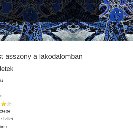
st asszony a lakodalomban
letek
ás
és
ztette
r Ildikó
címe