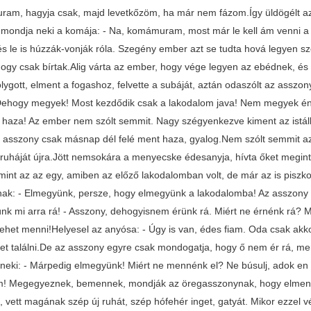
am, hagyja csak, majd levetkőzöm, ha már nem fázom.Így üldögélt az 
 mondja neki a komája: - Na, komámuram, most már le kell ám venni a s
 és le is húzzák-vonják róla. Szegény ember azt se tudta hová legyen s
hogy csak bírtak.Alig várta az ember, hogy vége legyen az ebédnek, és l
lygott, elment a fogashoz, felvette a subáját, aztán odaszólt az assz
ehogy megyek! Most kezdődik csak a lakodalom java! Nem megyek én 
haza! Az ember nem szólt semmit. Nagy szégyenkezve kiment az istállób
 asszony csak másnap dél felé ment haza, gyalog.Nem szólt semmit az e
 ruháját újra.Jött nemsokára a menyecske édesanyja, hívta őket megin
 mint az az egy, amiben az előző lakodalomban volt, de már az is pisz
ak: - Elmegyünk, persze, hogy elmegyünk a lakodalomba! Az asszony 
nk mi arra rá! - Asszony, dehogyisnem érünk rá. Miért ne érnénk rá? 
lehet menni!Helyesel az anyósa: - Úgy is van, édes fiam. Oda csak ak
et találni.De az asszony egyre csak mondogatja, hogy ő nem ér rá, mer
neki: - Márpedig elmegyünk! Miért ne mennénk el? Ne búsulj, adok en r
m! Megegyeznek, bemennek, mondják az öregasszonynak, hogy elmenn
 vett magának szép új ruhát, szép hófehér inget, gatyát. Mikor ezzel vég