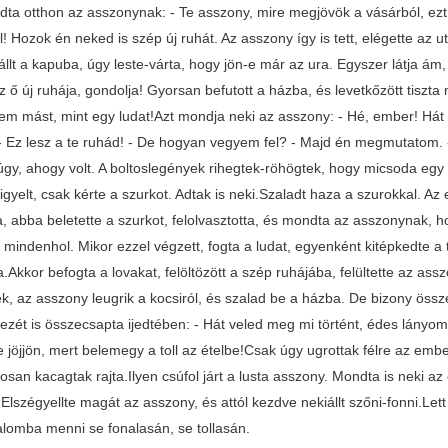
dta otthon az asszonynak: - Te asszony, mire megjövök a vásárból, ezt 
! Hozok én neked is szép új ruhát. Az asszony így is tett, elégette az u
állt a kapuba, úgy leste-várta, hogy jön-e már az ura. Egyszer látja ám,
z ő új ruhája, gondolja! Gyorsan befutott a házba, és levetkőzött tisz
Nem mást, mint egy ludat!Azt mondja neki az asszony: - Hé, ember! H
- Ez lesz a te ruhád! - De hogyan vegyem fel? - Majd én megmutatom. - 
 úgy, ahogy volt. A boltoslegények rihegtek-röhögtek, hogy micsoda eg
igyelt, csak kérte a szurkot. Adtak is neki.Szaladt haza a szurokkal. Az
a, abba beletette a szurkot, felolvasztotta, és mondta az asszonynak, 
mindenhol. Mikor ezzel végzett, fogta a ludat, egyenként kitépkedte a to
.Akkor befogta a lovakat, felöltözött a szép ruhájába, felültette az ass
k, az asszony leugrik a kocsiról, és szalad be a házba. De bizony öss
ezét is összecsapta ijedtében: - Hát veled meg mi történt, édes lányom?
 jöjjön, mert belemegy a toll az ételbe!Csak úgy ugrottak félre az emb
san kacagtak rajta.Ilyen csúfol járt a lusta asszony. Mondta is neki a
Elszégyellte magát az asszony, és attól kezdve nekiállt szőni-fonni.Let
alomba menni se fonalasán, se tollasán.