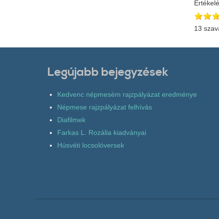
Értékel
13 szav
Legújabb bejegyzések
Kedvenc népmesém rajzpályázat eredménye
Népmese rajzpályázat felhívás
Diafilmek
Farkas L. Rozália kiadványai
Húsvéti locsolóversek