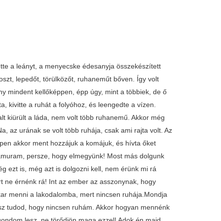
ette a leányt, a menyecske édesanyja összekészített
oszt, lepedőt, törülközőt, ruhaneműt bőven. Így volt
ány mindent kellőképpen, épp úgy, mint a többiek, de ő
 kivitte a ruhát a folyóhoz, és leengedte a vízen.
t kiürült a láda, nem volt több ruhanemű. Akkor még
 az urának se volt több ruhája, csak ami rajta volt. Az
pen akkor ment hozzájuk a komájuk, és hívta őket
mámuram, persze, hogy elmegyünk! Most más dolgunk
ezt is, még azt is dolgozni kell, nem érünk mi rá
rt ne érnénk rá! Int az ember az asszonynak, hogy
kar menni a lakodalomba, mert nincsen ruhája.Mondja
isz tudod, hogy nincsen ruhám. Akkor hogyan mennénk
n gondom lesz, ne törődjön maga ezzel! Adok én majd