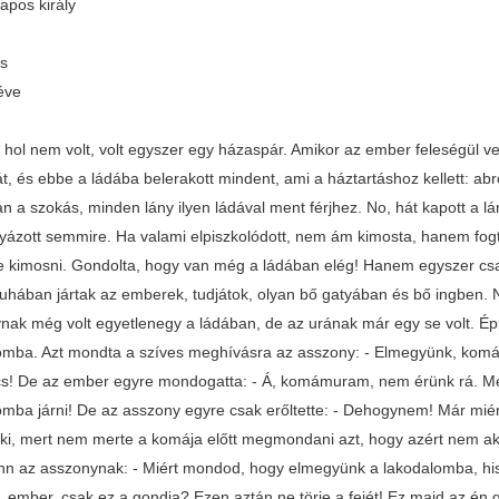
apos király
us
éve
t, hol nem volt, volt egyszer egy házaspár. Amikor az ember feleségül v
t, és ebbe a ládába belerakott mindent, ami a háztartáshoz kellett: abr
n a szokás, minden lány ilyen ládával ment férjhez. No, hát kapott a l
yázott semmire. Ha valami elpiszkolódott, nem ám kimosta, hanem fogta,
te kimosni. Gondolta, hogy van még a ládában elég! Hanem egyszer csal
uhában jártak az emberek, tudjátok, olyan bő gatyában és bő ingben. Na,
nak még volt egyetlenegy a ládában, de az urának már egy se volt. Ép
omba. Azt mondta a szíves meghívásra az asszony: - Elmegyünk, ko
cs! De az ember egyre mondogatta: - Á, komámuram, nem érünk rá. Még 
omba járni! De az asszony egyre csak erőltette: - Dehogynem! Már mié
ki, mert nem merte a komája előtt megmondani azt, hogy azért nem a
inn az asszonynak: - Miért mondod, hogy elmegyünk a lakodalomba, h
ű, ember, csak ez a gondja? Ezen aztán ne törje a fejét! Ez majd az é