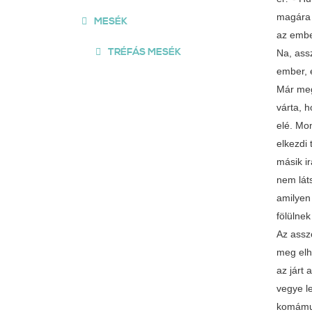
magára 
MESÉK
az embe
TRÉFÁS MESÉK
Na, ass
ember, e
Már megy
várta, 
elé. Mo
elkezdi 
másik ir
nem lát
amilyen
fölülne
Az assz
meg elha
az járt
vegye l
komámur