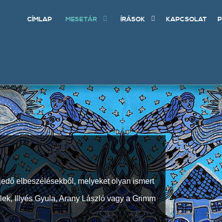
CÍMLAP
MESETÁR
ÍRÁSOK
KAPCSOLAT
P
jedő elbeszélésekből, melyeket olyan ismert
Elek, Illyés Gyula, Arany László vagy a Grimm