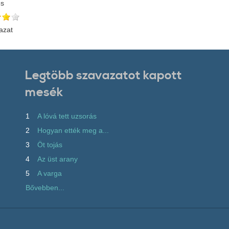
és
azat
Legtöbb szavazatot kapott
mesék
1
A lóvá tett uzsorás
2
Hogyan ették meg a...
3
Öt tojás
4
Az üst arany
5
A varga
Bővebben...