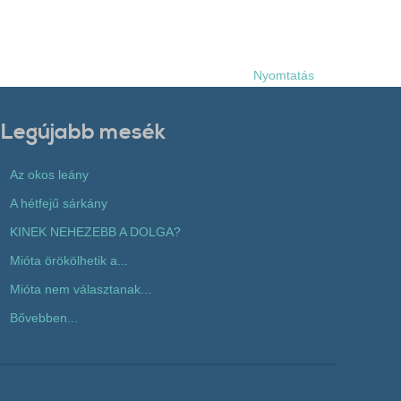
Nyomtatás
Legújabb mesék
Az okos leány
A hétfejű sárkány
KINEK NEHEZEBB A DOLGA?
Mióta örökölhetik a...
Mióta nem választanak...
Bővebben...