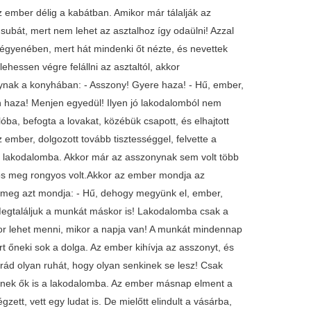
ember délig a kabátban. Amikor már tálalják az
ubát, mert nem lehet az asztalhoz így odaülni! Azzal
zégyenében, mert hát mindenki őt nézte, és nevettek
ehessen végre felállni az asztaltól, akkor
onynak a konyhában: - Asszony! Gyere haza! - Hű, ember,
haza! Menjen egyedül! Ilyen jó lakodalomból nem
a, befogta a lovakat, közébük csapott, és elhajtott
mber, dolgozott tovább tisztességgel, felvette a
t lakodalomba. Akkor már az asszonynak sem volt több
kos meg rongyos volt.Akkor az ember mondja az
meg azt mondja: - Hű, dehogy megyünk el, ember,
Megtaláljuk a munkát máskor is! Lakodalomba csak a
kor lehet menni, mikor a napja van! A munkát mindennap
t őneki sok a dolga. Az ember kihívja az asszonyt, és
ád olyan ruhát, hogy olyan senkinek se lesz! Csak
ek ők is a lakodalomba. Az ember másnap elment a
zett, vett egy ludat is. De mielőtt elindult a vásárba,