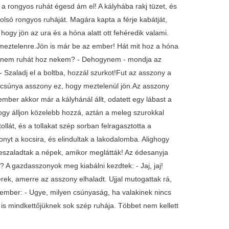
a rongyos ruhát égesd ám el! A kályhába rakj tüzet, és
tolsó rongyos ruháját. Magára kapta a férje kabátját,
 hogy jön az ura és a hóna alatt ott fehéredik valami.
ta meztelenre.Jön is már be az ember! Hát mit hoz a hóna
át nem ruhát hoz nekem? - Dehogynem - mondja az
Szaladj el a boltba, hozzál szurkot!Fut az asszony a
y csúnya asszony ez, hogy meztelenül jön.Az asszony
 ember akkor már a kályhánál állt, odatett egy lábast a
hogy álljon közelebb hozzá, aztán a meleg szurokkal
llát, és a tollakat szép sorban felragasztotta a
zonyt a kocsira, és elindultak a lakodalomba. Alighogy
zeszaladtak a népek, amikor meglátták! Az édesanyja
 A gazdasszonyok meg kiabálni kezdtek: - Jaj, jaj!
erek, amerre az asszony elhaladt. Ujjal mutogattak rá,
z ember: - Ugye, milyen csúnyaság, ha valakinek nincs
t is mindkettőjüknek sok szép ruhája. Többet nem kellett