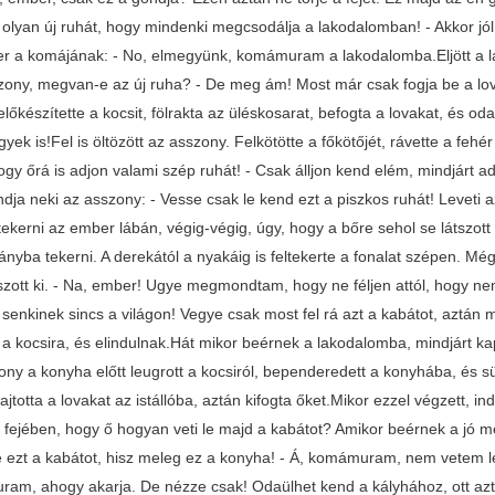
olyan új ruhát, hogy mindenki megcsodálja a lakodalomban! - Akkor j
r a komájának: - No, elmegyünk, komámuram a lakodalomba.Eljött a la
zony, megvan-e az új ruha? - De meg ám! Most már csak fogja be a lov
lőkészítette a kocsit, fölrakta az üléskosarat, befogta a lovakat, és od
ek is!Fel is öltözött az asszony. Felkötötte a főkötőjét, rávette a feh
hogy őrá is adjon valami szép ruhát! - Csak álljon kend elém, mindjárt 
ndja neki az asszony: - Vesse csak le kend ezt a piszkos ruhát! Leveti
tekerni az ember lábán, végig-végig, úgy, hogy a bőre sehol se látszott 
ányba tekerni. A derekától a nyakáig is feltekerte a fonalat szépen. M
szott ki. - Na, ember! Ugye megmondtam, hogy ne féljen attól, hogy n
 senkinek sincs a világon! Vegye csak most fel rá azt a kabátot, aztán
k a kocsira, és elindulnak.Hát mikor beérnek a lakodalomba, mindjárt k
ony a konyha előtt leugrott a kocsiról, bependeredett a konyhába, és s
jtotta a lovakat az istállóba, aztán kifogta őket.Mikor ezzel végzett, 
 a fejében, hogy ő hogyan veti le majd a kabátot? Amikor beérnek a j
e ezt a kabátot, hisz meleg ez a konyha! - Á, komámuram, nem vetem l
am, ahogy akarja. De nézze csak! Odaülhet kend a kályhához, ott aztá