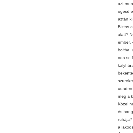
azt mon
égesd el
aztán ki
Biztos a
alatt? 
ember. 
boltba,
oda se f
kályhár
bekente 
szurokra
odaérne
még a k
Közel ne
és hango
ruhája? 
a lakod