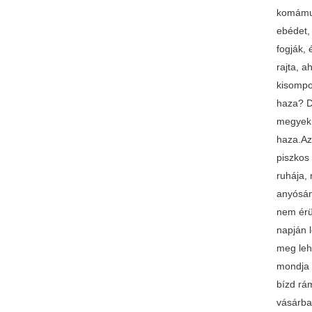
komámur
ebédet,
fogják,
rajta, a
kisompo
haza? D
megyek 
haza.Az
piszkos
ruhája,
anyósán
nem érü
napján 
meg leh
mondja 
bízd rá
vásárba,