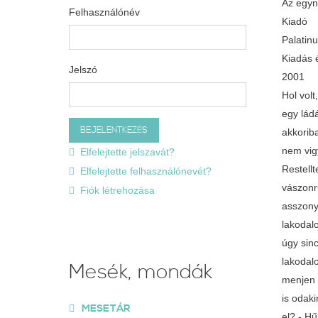
Az egyn
Felhasználónév
Kiadó
Palatin
Kiadás 
Jelszó
2001
Hol vol
egy ládá
akkoriba
nem vig
Elfelejtette jelszavát?
Restell
Elfelejtette felhasználónevét?
vászonr
Fiók létrehozása
asszony
lakodal
úgy sin
lakodal
Mesék, mondák
menjen 
is odak
MESETÁR
el? - H