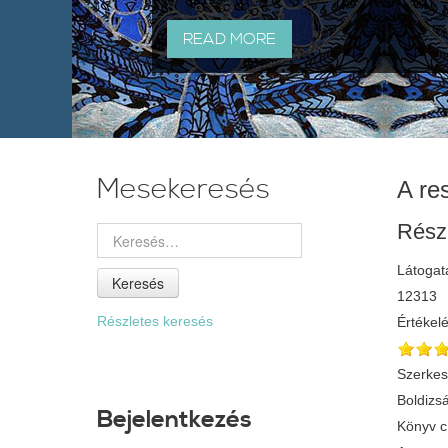
READ MORE
Mesekeresés
A re
Rész
Látogat
Keresés
12313
Részletes keresés
Értékel
Szerkes
Boldizsá
Bejelentkezés
Könyv 