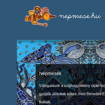
Népmesék
Válogatások a szájhagyomány útján ter
gyűjtők állítottak össze, mint Benedek 
fivérek.