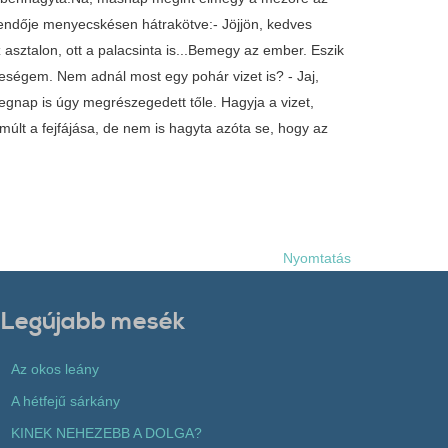
kendője menyecskésen hátrakötve:- Jöjjön, kedves
asztalon, ott a palacsinta is...Bemegy az ember. Eszik
feleségem. Nem adnál most egy pohár vizet is? - Jaj,
tegnap is úgy megrészegedett tőle. Hagyja a vizet,
múlt a fejfájása, de nem is hagyta azóta se, hogy az
Nyomtatás
Legújabb mesék
Az okos leány
A hétfejű sárkány
KINEK NEHEZEBB A DOLGA?