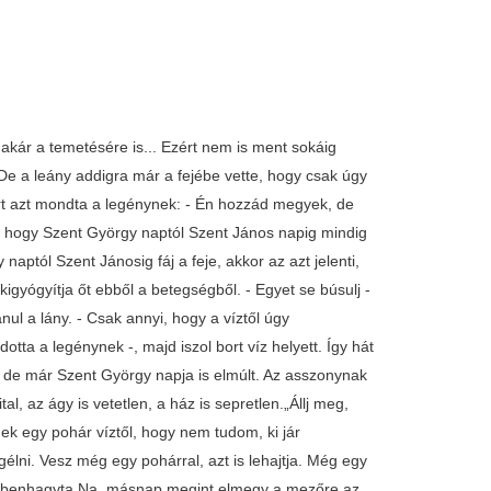
akár a temetésére is... Ezért nem is ment sokáig
. De a leány addigra már a fejébe vette, hogy csak úgy
rt azt mondta a legénynek: - Én hozzád megyek, de
i, hogy Szent György naptól Szent János napig mindig
naptól Szent Jánosig fáj a feje, akkor az azt jelenti,
gyógyítja őt ebből a betegségből. - Egyet se búsulj -
ul a lány. - Csak annyi, hogy a víztől úgy
tta a legénynek -, majd iszol bort víz helyett. Így hát
, de már Szent György napja is elmúlt. Az asszonynak
l, az ágy is vetetlen, a ház is sepretlen.„Állj meg,
k egy pohár víztől, hogy nem tudom, ki jár
gélni. Vesz még egy pohárral, azt is lehajtja. Még egy
helybenhagyta.Na, másnap megint elmegy a mezőre az