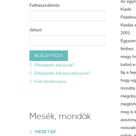
Az egyn
Felhasználónév
Kiadó
Palatin
Kiadás 
Jelszó
2001
Egyszer
férjhez.
megy ho
tudod-e
Elfelejtette jelszavát?
fáj a fe
Elfelejtette felhasználónevét?
hogy eg
Fiók létrehozása
mondta a
megrésze
megtört
meg is k
Mesék, mondák
asszony
rosszabb
MESETÁR
pohár, 