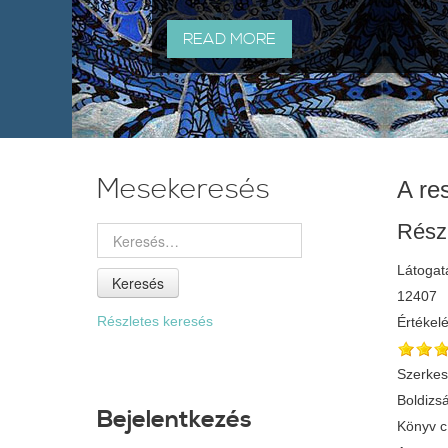
READ MORE
Mesekeresés
A re
Rész
Látogat
Keresés
12407
Részletes keresés
Értékel
Szerkes
Boldizsá
Bejelentkezés
Könyv 