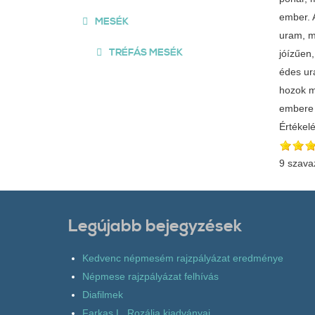
ember. 
MESÉK
uram, m
TRÉFÁS MESÉK
jóízűen,
édes ura
hozok m
embere 
Értékel
9 szava
Legújabb bejegyzések
Kedvenc népmesém rajzpályázat eredménye
Népmese rajzpályázat felhívás
Diafilmek
Farkas L. Rozália kiadványai