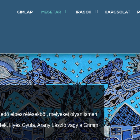
CÍMLAP
MESETÁR
ÍRÁSOK
KAPCSOLAT
P
jedő elbeszélésekből, melyeket olyan ismert
Elek, Illyés Gyula, Arany László vagy a Grimm