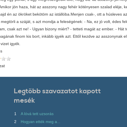
Amikor jön haza, hát az asszony nagy fehér kötényesen szalad eléje, 
ajd én az ökröket bekötöm az istállóba.Menjen csak-, ott a húsleves az 
 megtörli a száját, s azt mondja a feleségének: - Na, ez jó volt, édes 
m, csak azt ne! - Ugyan bizony miért? - tetteti magát az ember. - Hát 
agának finom kis bort, inkább igyék azt. Ettől kezdve az asszonynak el
vizet igyék.
és
zat
Legtöbb szavazatot kapott
mesék
1
A lóvá tett uzsorás
2
Hogyan ették meg a...