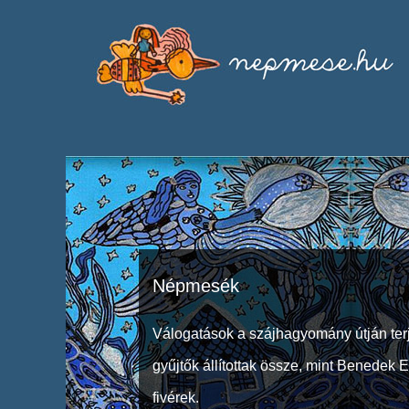
Népmesék
Válogatások a szájhagyomány útján ter
gyűjtők állítottak össze, mint Benedek 
fivérek.