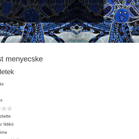
st menyecske
letek
ás
és
ztette
r Ildikó
címe