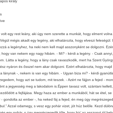
apos király
us
éve
 volt egy rest leány, aki úgy nem szerette a munkát, hogy elment volna 
 Végül mégis akadt egy legény, aki elhatározta, hogy elveszi feleségül
zzá a legényhez, ha neki nem kell majd asszonyként se dolgozni. Ezé
, hogy van nekem egy nagy hibám. - Mi? - kérdi a legény. - Csak anny
jem. Látta a legény, hogy a lány csak ravaszkodik, mert ha Szent György 
ész nyáron és ősszel nem akar dolgozni. Ezért elhatározta, hogy majd ki
 lánynak -, nekem is van egy hibám. - Ugyan biza mi? - kérdi gyanútlan
gedem, hogy azt se tudom, mit teszek. - Azért ne fájjon a fejed - mondo
ént a jegyesség meg a lakodalom is.Éppen tavasz volt, szántani kellett
ezdődött a fejfájása. Megy haza az ember a munkából, hát se étel, se ita
 - gondolta az ember -, ha neked fáj a fejed, én meg úgy megrészegede
ul.” Azzal odamegy, s vesz egy pohár vizet, jót húz belőle. Kezd dülön
még egy pohár, s úgy megrészegedik tőle, hogy biz’ az asszonyt jól 