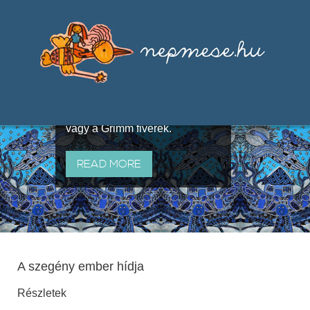
Válogatások a szájhagyomány
útján terjedő elbeszélésekből,
melyeket olyan ismert gyűjtők
állítottak össze, mint Benedek
Elek, Illyés Gyula, Arany László
vagy a Grimm fivérek.
READ MORE
A szegény ember hídja
Részletek