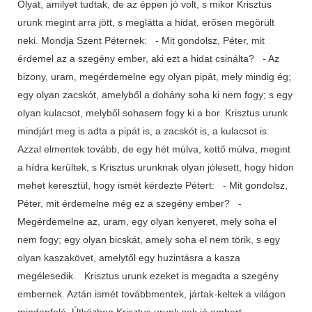
Olyat, amilyet tudtak, de az éppen jó volt, s mikor Krisztus
urunk megint arra jött, s meglátta a hidat, erősen megörült
neki. Mondja Szent Péternek: - Mit gondolsz, Péter, mit
érdemel az a szegény ember, aki ezt a hidat csinálta? - Az
bizony, uram, megérdemelne egy olyan pipát, mely mindig ég;
egy olyan zacskót, amelyből a dohány soha ki nem fogy; s egy
olyan kulacsot, melyből sohasem fogy ki a bor. Krisztus urunk
mindjárt meg is adta a pipát is, a zacskót is, a kulacsot is.
Azzal elmentek tovább, de egy hét múlva, kettő múlva, megint
a hídra kerültek, s Krisztus urunknak olyan jólesett, hogy hídon
mehet keresztül, hogy ismét kérdezte Pétert: - Mit gondolsz,
Péter, mit érdemelne még ez a szegény ember? -
Megérdemelne az, uram, egy olyan kenyeret, mely soha el
nem fogy; egy olyan bicskát, amely soha el nem törik, s egy
olyan kaszakövet, amelytől egy huzintásra a kasza
megélesedik. Krisztus urunk ezeket is megadta a szegény
embernek. Aztán ismét továbbmentek, jártak-keltek a világon
mindenfelé. Útközben Krisztus urunk sok jó embert