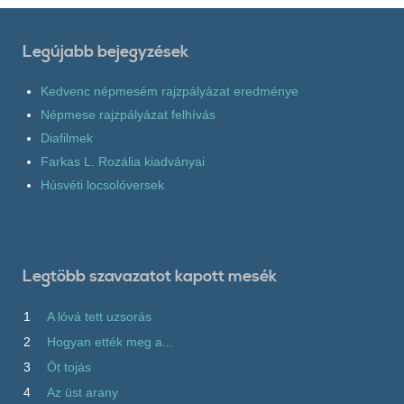
Legújabb bejegyzések
Kedvenc népmesém rajzpályázat eredménye
Népmese rajzpályázat felhívás
Diafilmek
Farkas L. Rozália kiadványai
Húsvéti locsolóversek
Legtöbb szavazatot kapott mesék
1
A lóvá tett uzsorás
2
Hogyan ették meg a...
3
Öt tojás
4
Az üst arany