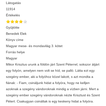
Látogatás
11914
Értékelés
Gyűjtötte
Benedek Elek
Könyv címe
Magyar mese- és mondavilág 3. kötet
Forrás helye
Magyar
Mikor Krisztus urunk a földön járt Szent Péterrel, sokszor átjárt
egy folyón, amelyen nem volt se híd, se palló. Látta ezt egy
szegény ember, aki a folyóhoz közel lakott, s azt mondta a
fiának: - Fiam, csináljunk hidat a folyóra, hogy ne kelljen
azoknak a szegény vándoroknak mindig a vízben járni. Mert a
szegény ember szegény vándoroknak nézte Krisztust és Szent
Pétert. Csakugyan csináltak is egy keskeny hidat a folyóra.