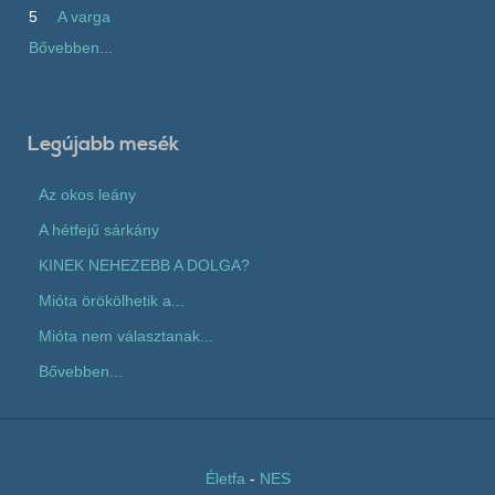
5
A varga
Bővebben...
Legújabb mesék
Az okos leány
A hétfejű sárkány
KINEK NEHEZEBB A DOLGA?
Mióta örökölhetik a...
Mióta nem választanak...
Bővebben...
Életfa
-
NES