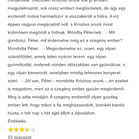
megjutalmazott, sok rossz embert megbüntetett, de úgy egy
esztendő múlva harmadszor is visszakerült a hídra. A víz
éppen nagyon megáradott volt, s Krisztus urunk most
különösen megörült a hídnak. Mondta Péternek: - Mit
gondolsz, Péter, mit érdemelne még ez a szegény ember?
Mondotta Péter: - Megérdemelne ez, uram, egy olyan
szántóföldet, amely télen-nyáron terem; egy olyan
gyümölcsfát, melynek minden időszakban van gyümölcse; s
egy olyan kemencét, amelyben mindig lehessen kenyeret
sütni. - Jól van, Péter - mondotta Krisztus urunk -, én ezeket
is megadom, mert az a szegény ember igazán megérdemli.
Meg is adta mindjárt. A szegény emberből olyan gazdag
ember lett, hogy mikor a fia megházasodott, tizenkét banda
húzta, s hét nap s hét éjjel állott a lakodalom.
Értékelés
15 szavazat