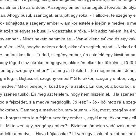
és elment be az erdőbe. A szegény ember szántogatott tovább, de olyan
an. Ahogy búsul, szántogat, arra jött egy róka. - Hallod-e, te szegény
k - sóhajtotta a szegény ember -, amikor estefelé idejön a medve, s 
Hát ezért te egyet se búsulj!- vigasztalta a róka. - Mit adsz nekem, ha é
ny ember. - Nincs nekem semmim se. - Van-e kilenc tyúkod és egy kaka
a róka: - Hát, hogyha nekem adod, akkor én segítek rajtad. - Neked ad
re tanítani kezdte: - Tudod, szegény ember, én estefelé egy kicsit ha
hogy téged s az ökröket megegyen, akkor én elkezdek tülkölni: ,,Tü-tü-tü .
szen úgy, szegény ember?" Te meg azt feleled: ,,Én megmondom. Jönne
ni fog: ,, Bújtass el, szegény ember!'' S te akkor, szegény ember, vegy
 medve." Mikor belebújik, kösd be jól a zsákot. Én kibújok a bokorból
y szenes tuskó. Én meg azt felelem, hogy nem hiszem el. ,,Ha szenes tu
d a fejszédet, s a medve megdöglik. Jó lesz? - Jó - bólintott rá a szeg
a bokorban. Cammog a medve: brumm-brumm. - Na, most, szegény ember
n - horgasztotta le a fejét a szegény ember -, egyél meg. Akkor csak elkez
. - Mi teszen úgy, szegény ember? - Biztosan jönnek a vadászok, medvét 
- kérlelte a medve. - Hova bújtassalak? Itt van egy zsák, abrakot hozta