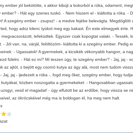
ny ember jól bekötötte, s akkor kibújt a bokorból a róka, odament, meg
 ember? - Hát egy szenes tuskó. - Nem hiszem el - kiáltotta a róka. - 
et! A szegény ember - zsupsz! - a medve fejébe belevágta. Megdöglött 
ted, hogy adsz kilenc tyúkot meg egy kakast. Én este elmegyek érte. H
megvacsorázott, lefeküdtek. Egyszer csak kopogtat valaki. - Tessék, ki 
. - Jól van, na, várjál, felöltözöm- kiáltotta ki a szegény ember. Pedig 
einek: - Ugassatok! A gyermekek, a kicsikék vékonyabb hangon, a nag
ezd fülelni. - Hát ez mi? Mi teszen úgy, te szegény ember? - Jaj, jaj - 
tük az ajtót, s bejött egy csomó kutya az ágy alá, most nem tudom viss
 - Jaj, jaj - ijedezett a róka -, fogd meg őket, szegény ember, hogy tud
a kutyákat, közben noszogatta a gyermekeket: - Hangosabban ugassatok!
 uzsgyi, vesd el magadat! - úgy elfutott be az erdőbe, hogy vissza se 
eivel, az ökröcskéivel még ma is boldogan él, ha meg nem halt.
és
azat