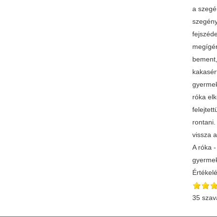
a szegé
szegény
fejszéd
megígér
bement, 
kakasért
gyermek
róka elk
felejtet
rontani.
vissza 
A róka -
gyermek
Értékel
35 szav