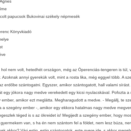
 Ágnes
címe
ncolt papucsok Bukovinai székely népmesék
renc Könyvkiadó
helye
st
éve
t, hol nem volt, hetedhét országon, még az Óperenciás-tengeren is túl
. Azoknak annyi gyerekük volt, mint a rosta lika, még eggyel több. A 
az erdőbe szántogatni. Egyszer, amikor szántogatott, hall valami sírás
át egy jókora nagy medve verekedett egy kicsi nyulacskával. Pofozta a m
 ember, amikor ezt meglátta. Megharagudott a medve. - Megállj, te sz
a a szegény ember -, amikor egy ekkora hatalmas nagy medve megver eg
geszlek téged is s az ökreidet is! Megijedt a szegény ember, hogy mos
 gyermekem van, s ha én nem szántom fel a földet, nem lesz búza, nem
k akkor? Várj estig, estig szántogatok, este gyere ide, s akkor megehe