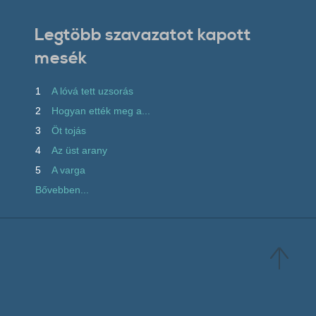
Legtöbb szavazatot kapott
mesék
1
A lóvá tett uzsorás
2
Hogyan ették meg a...
3
Öt tojás
4
Az üst arany
5
A varga
Bővebben...