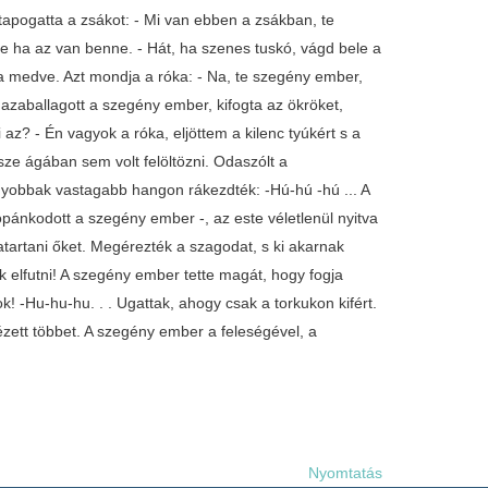
tapogatta a zsákot: - Mi van ebben a zsákban, te
De ha az van benne. - Hát, ha szenes tuskó, vágd bele a
a medve. Azt mondja a róka: - Na, te szegény ember,
azaballagott a szegény ember, kifogta az ökröket,
az? - Én vagyok a róka, eljöttem a kilenc tyúkért s a
esze ágában sem volt felöltözni. Odaszólt a
yobbak vastagabb hangon rákezdték: -Hú-hú -hú ... A
sopánkodott a szegény ember -, az este véletlenül nyitva
zatartani őket. Megérezték a szagodat, s ki akarnak
jak elfutni! A szegény ember tette magát, hogy fogja
 -Hu-hu-hu. . . Ugattak, ahogy csak a torkukon kifért.
nézett többet. A szegény ember a feleségével, a
Nyomtatás