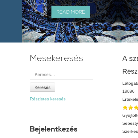
READ MORE
Mesekeresés
A sz
Rész
Látogat
Keresés
19896
Részletes keresés
Értékel
Gyűjtött
Sebest
Bejelentkezés
Szerkes