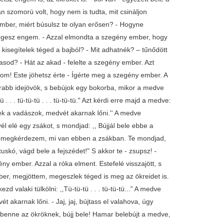
 szomorú volt, hogy nem is tudta, mit csináljon
 ember, miért búsulsz te olyan erősen? - Hogyne
megesz engem. - Azzal elmondta a szegény ember, hogy
n, kisegítelek téged a bajból? - Mit adhatnék? – tűnődött
sod? - Hát az akad - felelte a szegény ember. Azt
om! Este jöhetsz érte - Ígérte meg a szegény ember. A
marabb idejövök, s bebújok egy bokorba, mikor a medve
 . . tü-tü-tü . . . tü-tü-tü." Azt kérdi erre majd a medve:
k a vadászok, medvét akarnak lőni.'' A medve
él elé egy zsákot, s mondjad: ,, Bújjál bele ebbe a
, s megkérdezem, mi van ebben a zsákban. Te mondjad,
skó, vágd bele a fejszédet!" S akkor te - zsupsz! -
ény ember. Azzal a róka elment. Estefelé visszajött, s
, megjöttem, megeszlek téged is meg az ökreidet is.
d valaki tülkölni: ,,Tü-tü-tü . . . tü-tü-tü..." A medve
akarnak lőni. - Jaj, jaj, bújtass el valahova, úgy
m benne az ökröknek, bújj bele! Hamar belebújt a medve,