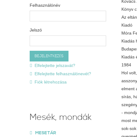
Kovács
Felhasználónév
Könyv 
Az eltá
Kiadó
Jelszó
Móra Fe
Kiadás 
Budape
Kiadás 
1984
Elfelejtette jelszavát?
Hol vol
Elfelejtette felhasználónevét?
asszony
Fiók létrehozása
elment 
sírás, h
szegény
- mondj
Mesék, mondák
most me
sok-sok
MESETÁR
gyermeke