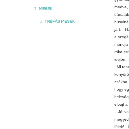
medve, 
MESÉK
bánatáb
TRÉFÁS MESÉK
búsulné
járt. - 
a szegé
mondja 
róka er
idejön, 
,,Mi te
könyörög
zsákba,
hogy eg
belevágo
elbújt 
- Jól va
megijedt
félek! 