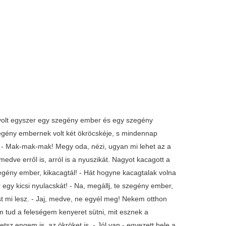
, volt egyszer egy szegény ember és egy szegény
szegény embernek volt két ökröcskéje, s mindennap
t. - Mak-mak-mak! Megy oda, nézi, ugyan mi lehet az a
edve erről is, arról is a nyuszikát. Nagyot kacagott a
egény ember, kikacagtál! - Hát hogyne kacagtalak volna
y kicsi nyulacskát! - Na, megállj, te szegény ember,
t mi lesz. - Jaj, medve, ne egyél meg! Nekem otthon
 tud a feleségem kenyeret sütni, mit esznek a
tsz engem is, az ökröket is. - Jól van - egyezett bele a