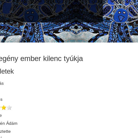
egény ember kilenc tyúkja
letek
ás
és
e
yén Ádám
ztette