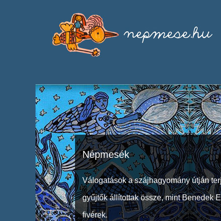
Népmesék
Válogatások a szájhagyomány útján ter
gyűjtők állítottak össze, mint Benedek 
fivérek.