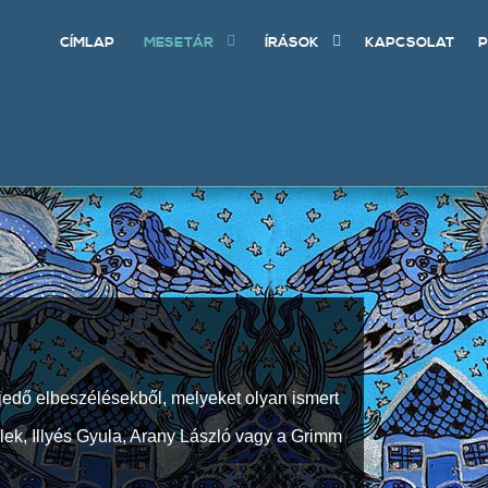
CÍMLAP
MESETÁR
ÍRÁSOK
KAPCSOLAT
P
jedő elbeszélésekből, melyeket olyan ismert
Elek, Illyés Gyula, Arany László vagy a Grimm