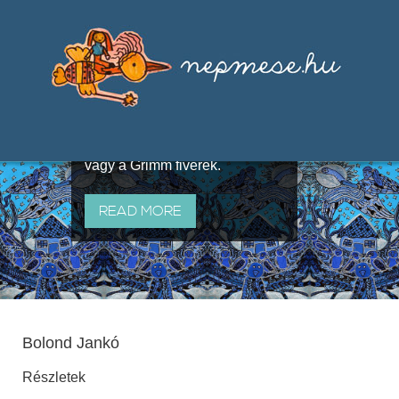
Válogatások a szájhagyomány
útján terjedő elbeszélésekből,
melyeket olyan ismert gyűjtők
állítottak össze, mint Benedek
Elek, Illyés Gyula, Arany László
vagy a Grimm fivérek.
READ MORE
Bolond Jankó
Részletek