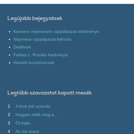
Legújabb bejegyzések
Kedvenc népmesém rajzpályázat eredménye
Népmese rajzpályázat felhívás
Diafilmek
Farkas L. Rozália kiadványai
Húsvéti locsolóversek
Legtöbb szavazatot kapott mesék
1
A lóvá tett uzsorás
2
Hogyan ették meg a...
3
Öt tojás
4
Az üst arany