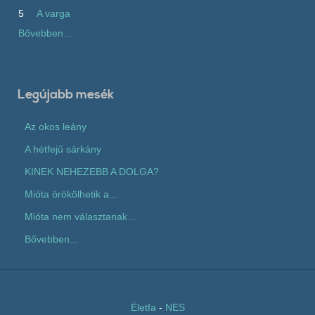
5
A varga
Bővebben...
Legújabb mesék
Az okos leány
A hétfejű sárkány
KINEK NEHEZEBB A DOLGA?
Mióta örökölhetik a...
Mióta nem választanak...
Bővebben...
Életfa
-
NES