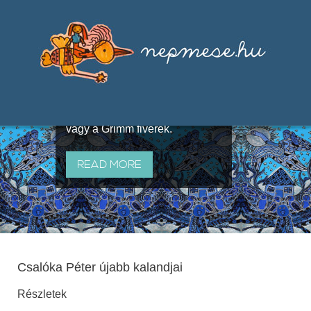
Válogatások a szájhagyomány
útján terjedő elbeszélésekből,
melyeket olyan ismert gyűjtők
állítottak össze, mint Benedek
Elek, Illyés Gyula, Arany László
vagy a Grimm fivérek.
READ MORE
Csalóka Péter újabb kalandjai
Részletek