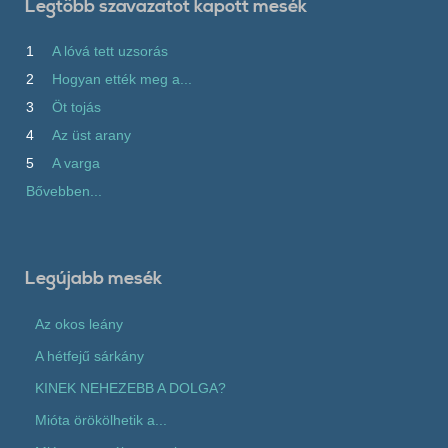
Legtöbb szavazatot kapott mesék
1
A lóvá tett uzsorás
2
Hogyan ették meg a...
3
Öt tojás
4
Az üst arany
5
A varga
Bővebben...
Legújabb mesék
Az okos leány
A hétfejű sárkány
KINEK NEHEZEBB A DOLGA?
Mióta örökölhetik a...