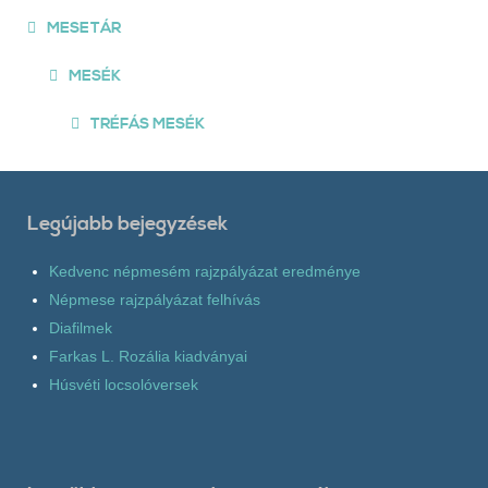
MESETÁR
MESÉK
TRÉFÁS MESÉK
Legújabb bejegyzések
Kedvenc népmesém rajzpályázat eredménye
Népmese rajzpályázat felhívás
Diafilmek
Farkas L. Rozália kiadványai
Húsvéti locsolóversek