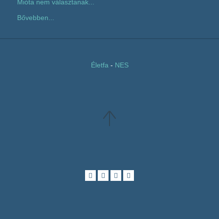
Mióta nem választanak...
Bővebben...
Életfa
-
NES