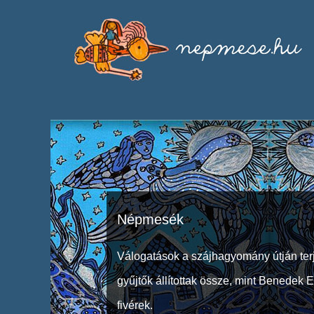
Népmesék
Válogatások a szájhagyomány útján ter
gyűjtők állítottak össze, mint Benedek 
fivérek.