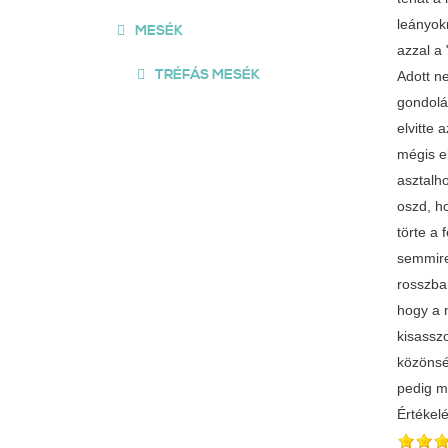
leányok
MESÉK
azzal a
TRÉFÁS MESÉK
Adott ne
gondolá 
elvitte 
mégis el
asztalho
oszd, h
törte a 
semmire
rosszban
hogy a 
kisassz
közönsé
pedig m
Értékel