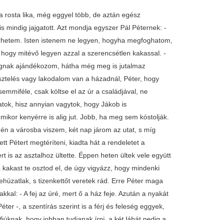
a rosta lika, még eggyel több, de aztán egész
 mindig jajgatott. Azt mondja egyszer Pál Péternek: -
rhetem. Isten istenem ne legyen, hogyha megfoghatom,
 hogy mitévő legyen azzal a szerencsétlen kakassal. -
gnak ajándékozom, hátha még meg is jutalmaz
esztelés vagy lakodalom van a házadnál, Péter, hogy
mmiféle, csak költse el az úr a családjával, ne
tok, hisz annyian vagytok, hogy Jákob is
ikor kenyérre is alig jut. Jobb, ha meg sem kóstolják.
 én a városba viszem, két nap járom az utat, s míg
t Pétert megtéríteni, kiadta hát a rendeletet a
 is az asztalhoz ültette. Éppen heten ültek vele együtt
a kakast te osztod el, de úgy vigyázz, hogy mindenki
húzatlak, s tizenkettőt veretek rád. Erre Péter maga
akkal: - A fej az úré, mert ő a ház feje. Azután a nyakát
ter -, a szentírás szerint is a férj és feleség eggyek,
fiúknak, hogy jobban tudjanak írni, a két lábát pedig a