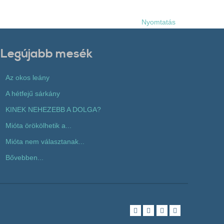
Nyomtatás
Legújabb mesék
Az okos leány
A hétfejű sárkány
KINEK NEHEZEBB A DOLGA?
Mióta örökölhetik a...
Mióta nem választanak...
Bővebben...