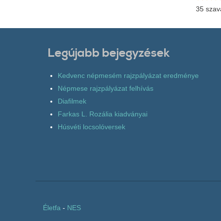
35 szav
Legújabb bejegyzések
Kedvenc népmesém rajzpályázat eredménye
Népmese rajzpályázat felhívás
Diafilmek
Farkas L. Rozália kiadványai
Húsvéti locsolóversek
Életfa
-
NES