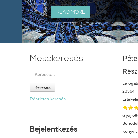
READ MORE
Mesekeresés
Péte
Rész
Látogat
Keresés
23364
Részletes keresés
Értékel
Gyűjtött
Benedek
Bejelentkezés
Könyv 