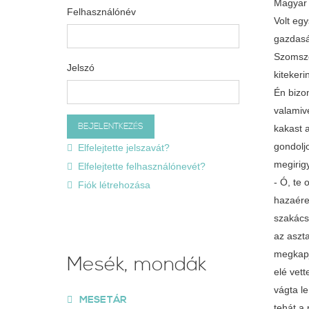
Magyar 
Felhasználónév
Volt eg
gazdasá
Szomszé
Jelszó
kiteker
Én bizo
valamiv
kakast 
gondolj
Elfelejtette jelszavát?
megirig
Elfelejtette felhasználónevét?
- Ó, te
Fiók létrehozása
hazaérek
szakács
az aszta
megkapj
Mesék, mondák
elé vett
vágta le
MESETÁR
tehát a 