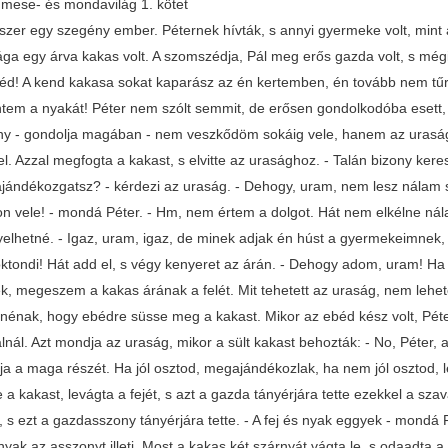
mese- és mondavilág 1. kötet
yszer egy szegény ember. Péternek hívták, s annyi gyermeke volt, mint 
ga egy árva kakas volt. A szomszédja, Pál meg erős gazda volt, s mégis
d! A kend kakasa sokat kaparász az én kertemben, én tovább nem tű
intem a nyakát! Péter nem szólt semmit, de erősen gondolkodóba esett,
ny - gondolja magában - nem veszkődöm sokáig vele, hanem az urasá
el. Azzal megfogta a kakast, s elvitte az urasághoz. - Talán bizony ker
ajándékozgatsz? - kérdezi az uraság. - Dehogy, uram, nem lesz nálam se
on vele! - mondá Péter. - Hm, nem értem a dolgot. Hát nem elkélne nála
yelhetné. - Igaz, uram, igaz, de minek adjak én húst a gyermekeimnek, m
 oktondi! Hát add el, s végy kenyeret az árán. - Dehogy adom, uram! Ha
, megeszem a kakas árának a felét. Mit tehetett az uraság, nem lehetet
nénak, hogy ebédre süsse meg a kakast. Mikor az ebéd kész volt, Pétert
lnál. Azt mondja az uraság, mikor a sült kakast behozták: - No, Péter, 
a a maga részét. Ha jól osztod, megajándékozlak, ha nem jól osztod, le
e a kakast, levágta a fejét, s azt a gazda tányérjára tette ezekkel a szav
, s ezt a gazdasszony tányérjára tette. - A fej és nyak eggyek - mondá Pé
nyak az asszonyt illeti. Most a kakas két szárnyát vágta le, s odaadta a 