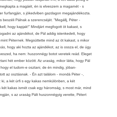
i megkapta a magáét, én is elveszem a magamét - s
ter furfangján, s jókedviben gazdagon megajándékozta.
 beszéli Pálnak a szerencséjét. "Megállj, Péter -
ell, hogy kapjak!" Mindjárt megfogott öt kakast, s
lfogadni az ajándékot, de Pál addig istenkedett, hogy
, mint Péternek. Megsüttette mind az öt kakast, s mikor
kás, hogy aki hozta az ajándékot, az is ossza el, de úgy
veszed, ha nem: huszonnégy botot veretek reád. Eleget
sztani hét ember között. Az uraság, mikor látta, hogy Pál
hogy el tudom-e osztani, de én mindig, jóban-
ott az osztásnak. - Én azt találom - mondá Péter -,
i, a két úrfi s egy kakas nemkülönben, a két
s két kakas ismét csak egy háromság, s most már, mind
ngján, s az uraság Pált huszonnégyig verette, Pétert