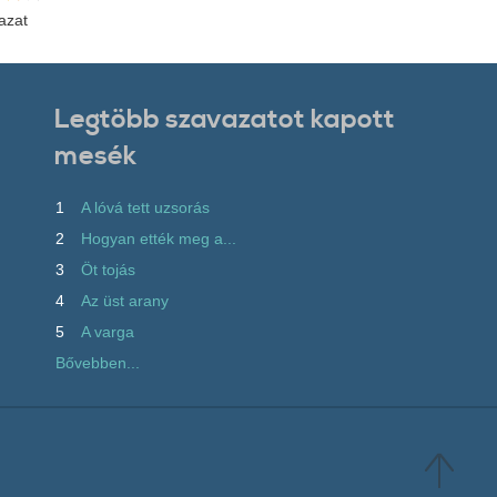
azat
Legtöbb szavazatot kapott
mesék
1
A lóvá tett uzsorás
2
Hogyan ették meg a...
3
Öt tojás
4
Az üst arany
5
A varga
Bővebben...