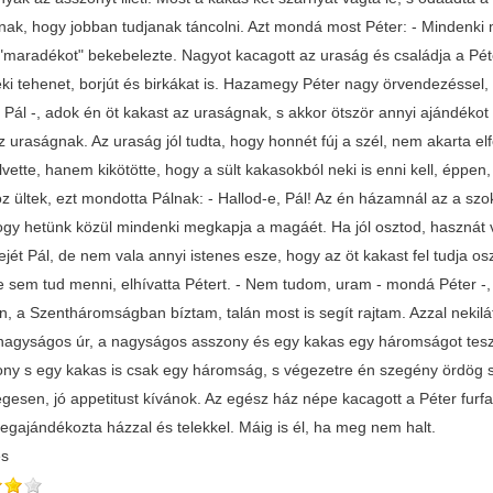
nak, hogy jobban tudjanak táncolni. Azt mondá most Péter: - Mindenk
 "maradékot" bekebelezte. Nagyot kacagott az uraság és családja a Pé
ki tehenet, borjút és birkákat is. Hazamegy Péter nagy örvendezéssel, s
Pál -, adok én öt kakast az uraságnak, s akkor ötször annyi ajándékot k
az uraságnak. Az uraság jól tudta, hogy honnét fúj a szél, nem akarta e
vette, hanem kikötötte, hogy a sült kakasokból neki is enni kell, éppen
z ültek, ezt mondotta Pálnak: - Hallod-e, Pál! Az én házamnál az a szo
ogy hetünk közül mindenki megkapja a magáét. Ha jól osztod, hasznát 
fejét Pál, de nem vala annyi istenes esze, hogy az öt kakast fel tudja o
 sem tud menni, elhívatta Pétert. - Nem tudom, uram - mondá Péter -, 
, a Szentháromságban bíztam, talán most is segít rajtam. Azzal nekilát
nagyságos úr, a nagyságos asszony és egy kakas egy háromságot tesz k
ony s egy kakas is csak egy háromság, s végezetre én szegény ördög 
gesen, jó appetitust kívánok. Az egész ház népe kacagott a Péter furfa
egajándékozta házzal és telekkel. Máig is él, ha meg nem halt.
és