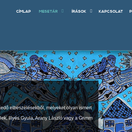
CÍMLAP
MESETÁR
ÍRÁSOK
KAPCSOLAT
P
jedő elbeszélésekből, melyeket olyan ismert
Elek, Illyés Gyula, Arany László vagy a Grimm