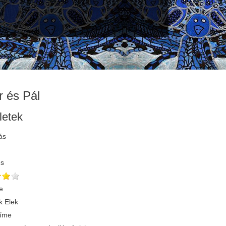
r és Pál
letek
ás
és
e
 Elek
címe