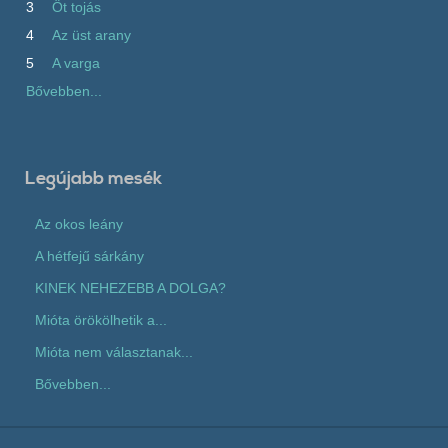
3
Öt tojás
4
Az üst arany
5
A varga
Bővebben...
Legújabb mesék
Az okos leány
A hétfejű sárkány
KINEK NEHEZEBB A DOLGA?
Mióta örökölhetik a...
Mióta nem választanak...
Bővebben...