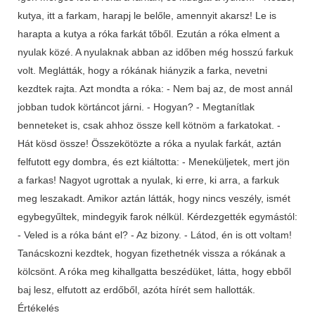
kutya, itt a farkam, harapj le belőle, amennyit akarsz! Le is
harapta a kutya a róka farkát tőből. Ezután a róka elment a
nyulak közé. A nyulaknak abban az időben még hosszú farkuk
volt. Meglátták, hogy a rókának hiányzik a farka, nevetni
kezdtek rajta. Azt mondta a róka: - Nem baj az, de most annál
jobban tudok körtáncot járni. - Hogyan? - Megtanítlak
benneteket is, csak ahhoz össze kell kötnöm a farkatokat. -
Hát kösd össze! Összekötözte a róka a nyulak farkát, aztán
felfutott egy dombra, és ezt kiáltotta: - Meneküljetek, mert jön
a farkas! Nagyot ugrottak a nyulak, ki erre, ki arra, a farkuk
meg leszakadt. Amikor aztán látták, hogy nincs veszély, ismét
egybegyűltek, mindegyik farok nélkül. Kérdezgették egymástól:
- Veled is a róka bánt el? - Az bizony. - Látod, én is ott voltam!
Tanácskozni kezdtek, hogyan fizethetnék vissza a rókának a
kölcsönt. A róka meg kihallgatta beszédüket, látta, hogy ebből
baj lesz, elfutott az erdőből, azóta hírét sem hallották.
Értékelés