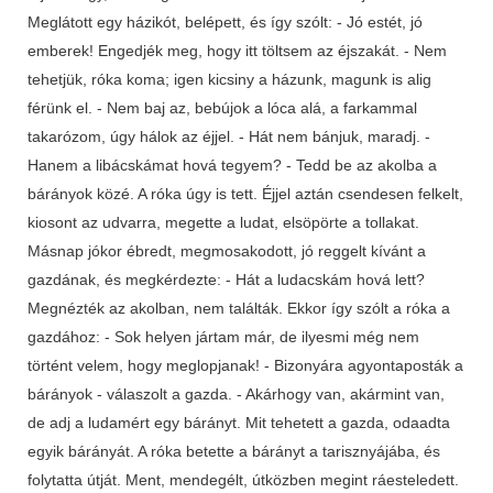
Meglátott egy házikót, belépett, és így szólt: - Jó estét, jó
emberek! Engedjék meg, hogy itt töltsem az éjszakát. - Nem
tehetjük, róka koma; igen kicsiny a házunk, magunk is alig
férünk el. - Nem baj az, bebújok a lóca alá, a farkammal
takarózom, úgy hálok az éjjel. - Hát nem bánjuk, maradj. -
Hanem a libácskámat hová tegyem? - Tedd be az akolba a
bárányok közé. A róka úgy is tett. Éjjel aztán csendesen felkelt,
kiosont az udvarra, megette a ludat, elsöpörte a tollakat.
Másnap jókor ébredt, megmosakodott, jó reggelt kívánt a
gazdának, és megkérdezte: - Hát a ludacskám hová lett?
Megnézték az akolban, nem találták. Ekkor így szólt a róka a
gazdához: - Sok helyen jártam már, de ilyesmi még nem
történt velem, hogy meglopjanak! - Bizonyára agyontaposták a
bárányok - válaszolt a gazda. - Akárhogy van, akármint van,
de adj a ludamért egy bárányt. Mit tehetett a gazda, odaadta
egyik bárányát. A róka betette a bárányt a tarisznyájába, és
folytatta útját. Ment, mendegélt, útközben megint ráesteledett.