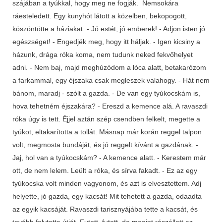
szájában a tyúkkal, hogy meg ne fogják. Nemsokára
ráesteledett. Egy kunyhót látott a közelben, bekopogott,
köszöntötte a háziakat: - Jó estét, jó emberek! - Adjon isten jó
egészséget! - Engedjék meg, hogy itt háljak. - Igen kicsiny a
házunk, drága róka koma, nem tudunk neked fekvőhelyet
adni. - Nem baj, majd meghúzódom a lóca alatt, betakarózom
a farkammal, egy éjszaka csak megleszek valahogy. - Hát nem
bánom, maradj - szólt a gazda. - De van egy tyúkocskám is,
hova tehetném éjszakára? - Ereszd a kemence alá. A ravaszdi
róka úgy is tett. Éjjel aztán szép csendben felkelt, megette a
tyúkot, eltakarította a tollát. Másnap már korán reggel talpon
volt, megmosta bundáját, és jó reggelt kívánt a gazdának. -
Jaj, hol van a tyúkocskám? - A kemence alatt. - Kerestem már
ott, de nem lelem. Leült a róka, és sírva fakadt. - Ez az egy
tyúkocska volt minden vagyonom, és azt is elvesztettem. Adj
helyette, jó gazda, egy kacsát! Mit tehetett a gazda, odaadta
az egyik kacsáját. Ravaszdi tarisznyájába tette a kacsát, és
tovább folytatta útját. Futott, futott, de megint rászállott az