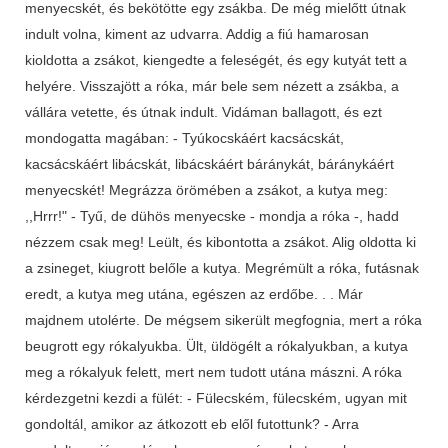
menyecskét, és bekötötte egy zsákba. De még mielőtt útnak
indult volna, kiment az udvarra. Addig a fiú hamarosan
kioldotta a zsákot, kiengedte a feleségét, és egy kutyát tett a
helyére. Visszajött a róka, már bele sem nézett a zsákba, a
vállára vetette, és útnak indult. Vidáman ballagott, és ezt
mondogatta magában: - Tyúkocskáért kacsácskát,
kacsácskáért libácskát, libácskáért báránykát, báránykáért
menyecskét! Megrázza örömében a zsákot, a kutya meg:
,,Hrrr!" - Tyű, de dühös menyecske - mondja a róka -, hadd
nézzem csak meg! Leült, és kibontotta a zsákot. Alig oldotta ki
a zsineget, kiugrott belőle a kutya. Megrémült a róka, futásnak
eredt, a kutya meg utána, egészen az erdőbe. . . Már
majdnem utolérte. De mégsem sikerült megfognia, mert a róka
beugrott egy rókalyukba. Ült, üldögélt a rókalyukban, a kutya
meg a rókalyuk felett, mert nem tudott utána mászni. A róka
kérdezgetni kezdi a fülét: - Fülecském, fülecském, ugyan mit
gondoltál, amikor az átkozott eb elől futottunk? - Arra