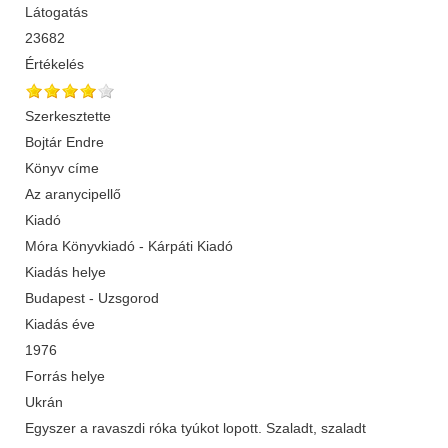
Látogatás
23682
Értékelés
Szerkesztette
Bojtár Endre
Könyv címe
Az aranycipellő
Kiadó
Móra Könyvkiadó - Kárpáti Kiadó
Kiadás helye
Budapest - Uzsgorod
Kiadás éve
1976
Forrás helye
Ukrán
Egyszer a ravaszdi róka tyúkot lopott. Szaladt, szaladt