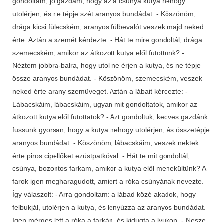
gondoltam, jó gazdám, hogy az a csúnya kutya nehogy
utolérjen, és ne tépje szét aranyos bundádat. - Köszönöm,
drága kicsi fülecském, aranyos fülbevalót veszek majd neked
érte. Aztán a szemét kérdezte: - Hát te mire gondoltál, drága
szemecském, amikor az átkozott kutya elől futottunk? -
Néztem jobbra-balra, hogy utol ne érjen a kutya, és ne tépje
össze aranyos bundádat. - Köszönöm, szemecském, veszek
neked érte arany szemüveget. Aztán a lábait kérdezte: -
Lábacskáim, lábacskáim, ugyan mit gondoltatok, amikor az
átkozott kutya elől futottatok? - Azt gondoltuk, kedves gazdánk:
fussunk gyorsan, hogy a kutya nehogy utolérjen, és összetépje
aranyos bundádat. - Köszönöm, lábacskáim, veszek nektek
érte piros cipellőket ezüstpatkóval. - Hát te mit gondoltál,
csúnya, bozontos farkam, amikor a kutya elől menekültünk? A
farok igen megharagudott, amiért a róka csúnyának nevezte.
Így válaszolt: - Arra gondoltam: a lábad közé akadok, hogy
felbukjál, utolérjen a kutya, és lenyúzza az aranyos bundádat.
Igen mérges lett a róka a farkán, és kidugta a lyukon. - Nesze,