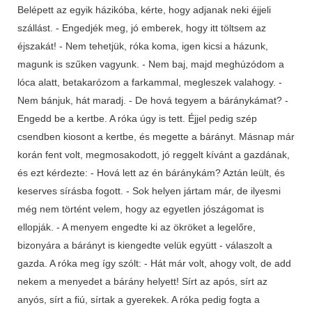
Belépett az egyik házikóba, kérte, hogy adjanak neki éjjeli
szállást. - Engedjék meg, jó emberek, hogy itt töltsem az
éjszakát! - Nem tehetjük, róka koma, igen kicsi a házunk,
magunk is szűken vagyunk. - Nem baj, majd meghúzódom a
lóca alatt, betakarózom a farkammal, megleszek valahogy. -
Nem bánjuk, hát maradj. - De hová tegyem a báránykámat? -
Engedd be a kertbe. A róka úgy is tett. Éjjel pedig szép
csendben kiosont a kertbe, és megette a bárányt. Másnap már
korán fent volt, megmosakodott, jó reggelt kívánt a gazdának,
és ezt kérdezte: - Hová lett az én báránykám? Aztán leült, és
keserves sírásba fogott. - Sok helyen jártam már, de ilyesmi
még nem történt velem, hogy az egyetlen jószágomat is
ellopják. - A menyem engedte ki az ökröket a legelőre,
bizonyára a bárányt is kiengedte velük együtt - válaszolt a
gazda. A róka meg így szólt: - Hát már volt, ahogy volt, de add
nekem a menyedet a bárány helyett! Sírt az após, sírt az
anyós, sírt a fiú, sírtak a gyerekek. A róka pedig fogta a