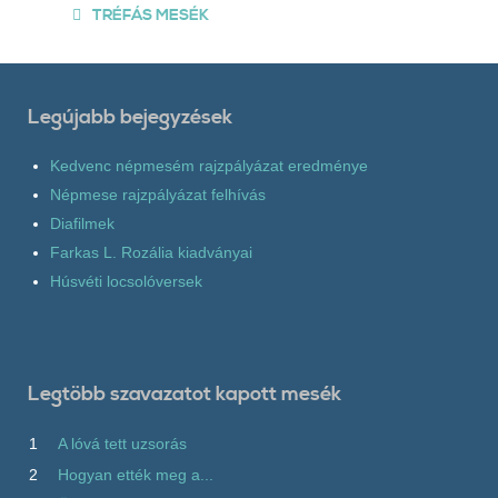
TRÉFÁS MESÉK
Legújabb bejegyzések
Kedvenc népmesém rajzpályázat eredménye
Népmese rajzpályázat felhívás
Diafilmek
Farkas L. Rozália kiadványai
Húsvéti locsolóversek
Legtöbb szavazatot kapott mesék
1
A lóvá tett uzsorás
2
Hogyan ették meg a...