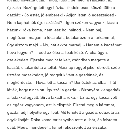
éjszaka. Bezörgetett egy házba, illedelmesen köszöntötte a
gazdát: - Jó estét, jó emberek! - Adjon isten jó egészséget! -
Nem kaphatnék éjjeli szállást? - Igen szűken vagyunk, kicsi a
házunk, róka koma, nem lesz hol hálnod. - Nem baj,
meghúzom magam a lóca alatt, betakarózom a farkammal,
úgy alszom majd. - No, hát akkor maradj. - Hanem a kacsámat
hová tegyem? - Tedd az ólba a libák közé. A róka úgy is
cselekedett. Éjszaka megint felkelt, csöndben megette a
kacsát, eltakarította a tollat. Másnap reggel jókor ébredt, szép
tisztára mosakodott, jó reggelt kívánt a gazdának, és
megkérdezte: - Hová lett a kacsám? Benéztek az ólba – hát
látják, hogy nincs ott. Így szól a gazda: - Bizonyára kiengedték
a ludakkal együtt. Sírva fakadt a róka. - Ez az egy kacsa volt
az egész vagyonom, azt is ellopták. Fizesd meg a káromat,
gazda, adj helyette egy libát. Mit tehetett a gazda, odaadta az
egyik libáját. Róka koma tarisznyába tette a libát, és folytatta
útját. Megy, mendegél... Ismét ráköszöntött az éjszaka.