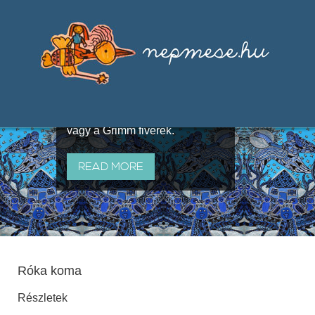
Válogatások a szájhagyomány
útján terjedő elbeszélésekből,
melyeket olyan ismert gyűjtők
állítottak össze, mint Benedek
Elek, Illyés Gyula, Arany László
vagy a Grimm fivérek.
READ MORE
Róka koma
Részletek