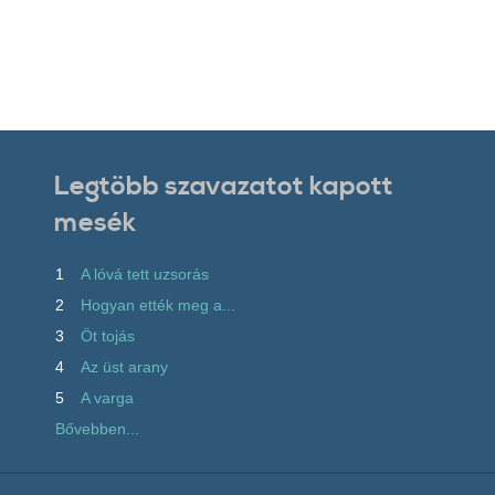
Legtöbb szavazatot kapott
mesék
1
A lóvá tett uzsorás
2
Hogyan ették meg a...
3
Öt tojás
4
Az üst arany
5
A varga
Bővebben...