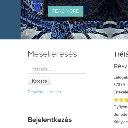
READ MORE
Mesekeresés
Tréf
Rész
Látogat
Keresés
37379
Részletes keresés
Értékel
Gyűjtött
Benedek
Bejelentkezés
Könyv 