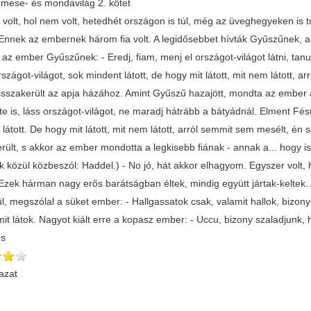
mese- és mondavilág 2. kötet
volt, hol nem volt, hetedhét országon is túl, még az üveghegyeken is túl
Ennek az embernek három fia volt. A legidősebbet hívták Gyűszűnek, 
az ember Gyűszűnek: - Eredj, fiam, menj el országot-világot látni, tanu
rszágot-világot, sok mindent látott, de hogy mit látott, mit nem látott
isszakerült az apja házához. Amint Gyűszű hazajött, mondta az ember 
te is, láss országot-világot, ne maradj hátrább a bátyádnál. Elment Fésű
 látott. De hogy mit látott, mit nem látott, arról semmit sem mesélt, 
rült, s akkor az ember mondotta a legkisebb fiának - annak a... hogy is 
k közül közbeszól: Haddel.) - No jó, hát akkor elhagyom. Egyszer volt, 
Ezek hárman nagy erős barátságban éltek, mindig együtt jártak-kelte
l, megszólal a süket ember: - Hallgassatok csak, valamit hallok, bizon
it látok. Nagyot kiált erre a kopasz ember: - Uccu, bizony szaladjunk,
és
azat