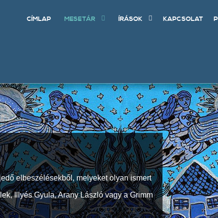
CÍMLAP
MESETÁR
ÍRÁSOK
KAPCSOLAT
P
jedő elbeszélésekből, melyeket olyan ismert
Elek, Illyés Gyula, Arany László vagy a Grimm