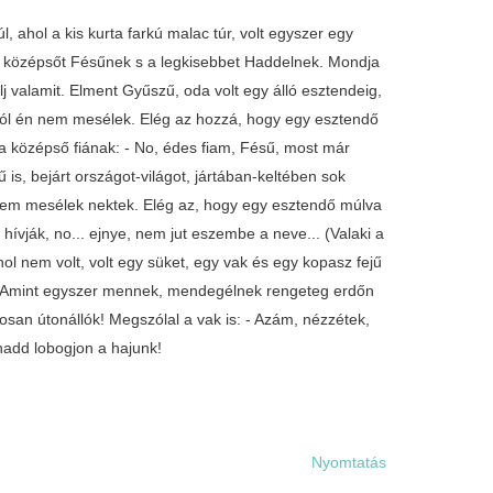
, ahol a kis kurta farkú malac túr, volt egyszer egy
a középsőt Fésűnek s a legkisebbet Haddelnek. Mondja
lj valamit. Elment Gyűszű, oda volt egy álló esztendeig,
, arról én nem mesélek. Elég az hozzá, hogy egy esztendő
a középső fiának: - No, édes fiam, Fésű, most már
 is, bejárt országot-világot, jártában-keltében sok
én sem mesélek nektek. Elég az, hogy egy esztendő múlva
hívják, no... ejnye, nem jut eszembe a neve... (Valaki a
hol nem volt, volt egy süket, egy vak és egy kopasz fejű
k. Amint egyszer mennek, mendegélnek rengeteg erdőn
yosan útonállók! Megszólal a vak is: - Azám, nézzétek,
 hadd lobogjon a hajunk!
Nyomtatás