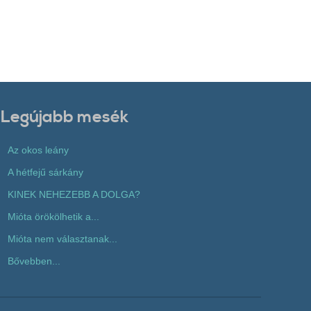
Legújabb mesék
Az okos leány
A hétfejű sárkány
KINEK NEHEZEBB A DOLGA?
Mióta örökölhetik a...
Mióta nem választanak...
Bővebben...