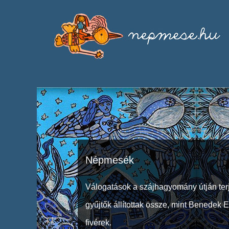
Népmesék
Válogatások a szájhagyomány útján ter
gyűjtők állítottak össze, mint Benedek 
fivérek.