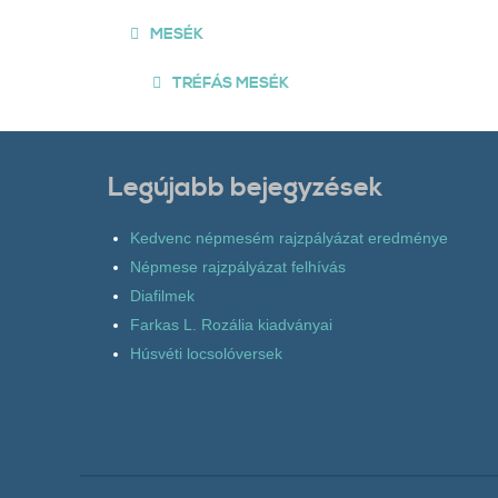
MESÉK
TRÉFÁS MESÉK
Legújabb bejegyzések
Kedvenc népmesém rajzpályázat eredménye
Népmese rajzpályázat felhívás
Diafilmek
Farkas L. Rozália kiadványai
Húsvéti locsolóversek