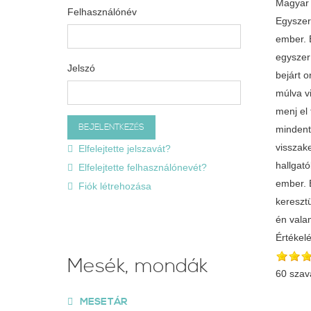
Magyar 
Felhasználónév
Egyszer 
ember. 
egyszer 
Jelszó
bejárt o
múlva v
menj el 
mindent
visszake
Elfelejtette jelszavát?
hallgató
Elfelejtette felhasználónevét?
ember. 
Fiók létrehozása
keresztü
én valam
Értékel
Mesék, mondák
60 szav
MESETÁR