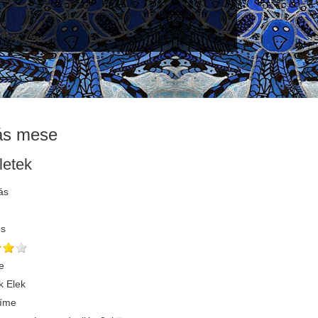
ás mese
letek
ás
és
e
 Elek
címe