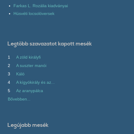
Farkas L. Rozália kiadványai
Húsvéti locsolóversek
Legtöbb szavazatot kapott mesék
1
A zöld királyfi
2
A suszter manói
3
Káló
4
A kígyókirály és az...
5
Az aranypálca
Bővebben...
Legújabb mesék