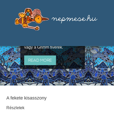
Válogatások a szájhagyomány
útján terjedő elbeszélésekből,
melyeket olyan ismert gyűjtők
állítottak össze, mint Benedek
Elek, Illyés Gyula, Arany László
vagy a Grimm fivérek.
READ MORE
A fekete kisasszony
Részletek