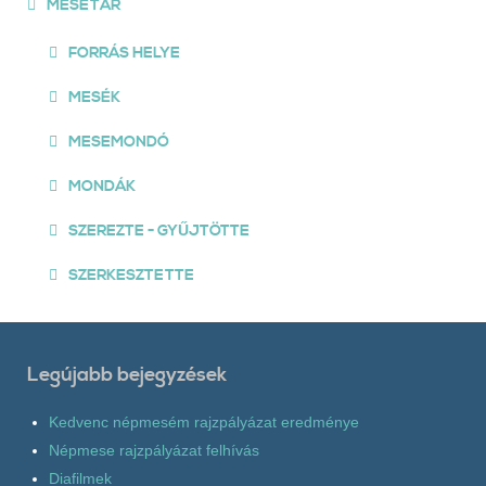
MESETÁR
FORRÁS HELYE
MESÉK
MESEMONDÓ
MONDÁK
SZEREZTE - GYŰJTÖTTE
SZERKESZTETTE
Legújabb bejegyzések
Kedvenc népmesém rajzpályázat eredménye
Népmese rajzpályázat felhívás
Diafilmek