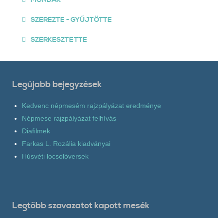
SZEREZTE - GYŰJTÖTTE
SZERKESZTETTE
Legújabb bejegyzések
Kedvenc népmesém rajzpályázat eredménye
Népmese rajzpályázat felhívás
Diafilmek
Farkas L. Rozália kiadványai
Húsvéti locsolóversek
Legtöbb szavazatot kapott mesék