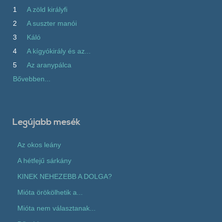
1
A zöld királyfi
2
A suszter manói
3
Káló
4
A kígyókirály és az...
5
Az aranypálca
Bővebben...
Legújabb mesék
Az okos leány
A hétfejű sárkány
KINEK NEHEZEBB A DOLGA?
Mióta örökölhetik a...
Mióta nem választanak...