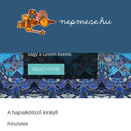
Válogatások a szájhagyomány
útján terjedő elbeszélésekből,
melyeket olyan ismert gyűjtők
állítottak össze, mint Benedek
Elek, Illyés Gyula, Arany László
vagy a Grimm fivérek.
READ MORE
A hajnalkötöző királyfi
Részletek