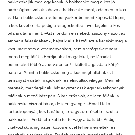
bakkecskéjük meg egy kosuk. A bakkecske meg a kos jó
barátságban voltak: ahova a bakkecske ment, oda ment a kos
is. Ha a bakkecske a veteményeskertbe ment káposztát lopni,
a kos követte. Ha pedig a virágoskertbe füvet legelni, a kos
oda is utána ment. -Azt mondom én neked, asszony - szólt az
ember a feleségéhez -, hajtsuk el a háztól ezt a kecskét meg a
kost, mert sem a veteményeskert, sem a virágoskert nem
marad meg tőlük. -Hordjátok el magatokat, ne lássalak
benneteket többé az udvaromon! - kiáltott a gazda a két jó
barátra. Amint a bakkecske meg a kos meghallották ezt,
tarisznyát varrtak maguknak, és elindultak világgá. Mennek,
mennek, mendegélnek, hát egyszer csak egy farkaskoponyát
találnak a mező közepén. A kos erős volt, de igen félénk, a
bakkecske viszont bátor, de igen gyenge. -Emeld fel a
farkaskoponyát, kos barátom, te vagy az erősebb - szólt a
bakkecske. -Vedd fel inkább te, te vagy a bátrabb! Addig
vitatkoztak, amíg aztán közös erővel fel nem emelték, és
bedobták a tarisznyába. Tovább mennek, mendegélnek, hát