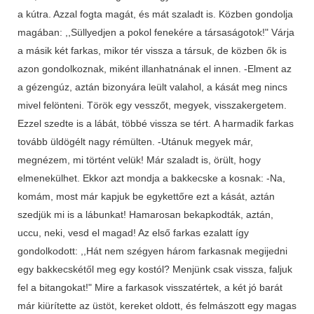
a kútra. Azzal fogta magát, és mát szaladt is. Közben gondolja
magában: ,,Süllyedjen a pokol fenekére a társaságotok!" Várja
a másik két farkas, mikor tér vissza a társuk, de közben ők is
azon gondolkoznak, miként illanhatnának el innen. -Elment az
a gézengúz, aztán bizonyára leült valahol, a kását meg nincs
mivel felönteni. Török egy vesszőt, megyek, visszakergetem.
Ezzel szedte is a lábát, többé vissza se tért. A harmadik farkas
tovább üldögélt nagy rémülten. -Utánuk megyek már,
megnézem, mi történt velük! Már szaladt is, örült, hogy
elmenekülhet. Ekkor azt mondja a bakkecske a kosnak: -Na,
komám, most már kapjuk be egykettőre ezt a kását, aztán
szedjük mi is a lábunkat! Hamarosan bekapkodták, aztán,
uccu, neki, vesd el magad! Az első farkas ezalatt így
gondolkodott: ,,Hát nem szégyen három farkasnak megijedni
egy bakkecskétől meg egy kostól? Menjünk csak vissza, faljuk
fel a bitangokat!" Mire a farkasok visszatértek, a két jó barát
már kiürítette az üstöt, kereket oldott, és felmászott egy magas