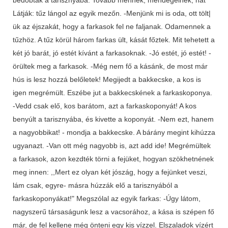
Látják: tűz lángol az egyik mezőn. -Menjünk mi is oda, ott tölt|
ük az éjszakát, hogy a farkasok fel ne faljanak. Odamennek a
tűzhöz. A tűz körül három farkas ült, kását főztek. Mit tehetett a
két jó barát, jó estét kívánt a farkasoknak. -Jó estét, jó estét! -
örültek meg a farkasok. -Még nem fő a kásánk, de most már
hús is lesz hozzá belőletek! Megijedt a bakkecske, a kos is
igen megrémült. Eszébe jut a bakkecskének a farkaskoponya.
-Vedd csak elő, kos barátom, azt a farkaskoponyát! A kos
benyúlt a tarisznyába, és kivette a koponyát. -Nem ezt, hanem
a nagyobbikat! - mondja a bakkecske. A bárány megint kihúzza
ugyanazt. -Van ott még nagyobb is, azt add ide! Megrémültek
a farkasok, azon kezdték törni a fejüket, hogyan szökhetnének
meg innen: ,,Mert ez olyan két jószág, hogy a fejünket veszi,
lám csak, egyre- másra húzzák elő a tarisznyából a
farkaskoponyákat!" Megszólal az egyik farkas: -Úgy látom,
nagyszerű társaságunk lesz a vacsorához, a kása is szépen fő
már, de fel kellene még önteni egy kis vízzel. Elszaladok vízért