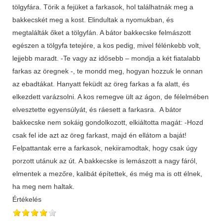
tölgyfára. Törik a fejüket a farkasok, hol találhatnák meg a
bakkecskét meg a kost. Elindultak a nyomukban, és
megtalálták őket a tölgyfán. A bátor bakkecske felmászott
egészen a tölgyfa tetejére, a kos pedig, mivel félénkebb volt,
lejjebb maradt. -Te vagy az idősebb – mondja a két fiatalabb
farkas az öregnek -, te mondd meg, hogyan hozzuk le onnan
az ebadtákat. Hanyatt feküdt az öreg farkas a fa alatt, és
elkezdett varázsolni. A kos remegve ült az ágon, de félelmében
elvesztette egyensúlyát, és ráesett a farkasra. A bátor
bakkecske nem sokáig gondolkozott, elkiáltotta magát: -Hozd
csak fel ide azt az öreg farkast, majd én ellátom a baját!
Felpattantak erre a farkasok, nekiiramodtak, hogy csak úgy
porzott utánuk az út. A bakkecske is lemászott a nagy fáról,
elmentek a mezőre, kalibát építettek, és még ma is ott élnek,
ha meg nem haltak.
Értékelés