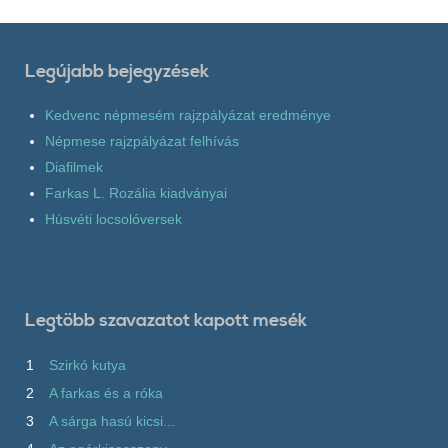
Legújabb bejegyzések
Kedvenc népmesém rajzpályázat eredménye
Népmese rajzpályázat felhívás
Diafilmek
Farkas L. Rozália kiadványai
Húsvéti locsolóversek
Legtöbb szavazatot kapott mesék
1
Szirkó kutya
2
A farkas és a róka
3
A sárga hasú kicsi...