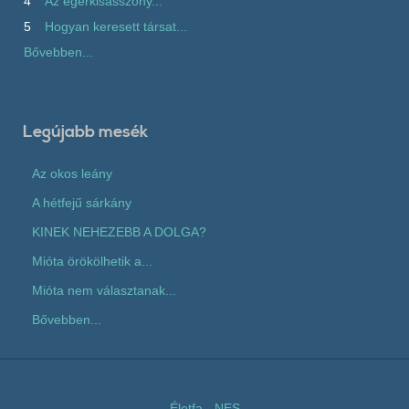
4
Az egérkisasszony...
5
Hogyan keresett társat...
Bővebben...
Legújabb mesék
Az okos leány
A hétfejű sárkány
KINEK NEHEZEBB A DOLGA?
Mióta örökölhetik a...
Mióta nem választanak...
Bővebben...
Életfa
-
NES