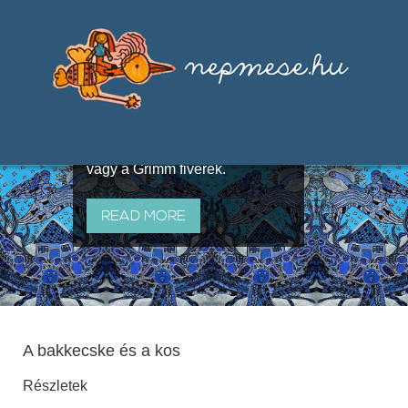
Válogatások a szájhagyomány
útján terjedő elbeszélésekből,
melyeket olyan ismert gyűjtők
állítottak össze, mint Benedek
Elek, Illyés Gyula, Arany László
vagy a Grimm fivérek.
READ MORE
A bakkecske és a kos
Részletek