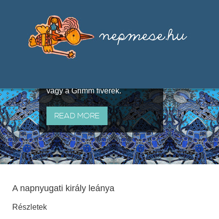
Válogatások a szájhagyomány
útján terjedő elbeszélésekből,
melyeket olyan ismert gyűjtők
állítottak össze, mint Benedek
Elek, Illyés Gyula, Arany László
vagy a Grimm fivérek.
READ MORE
A napnyugati király leánya
Részletek