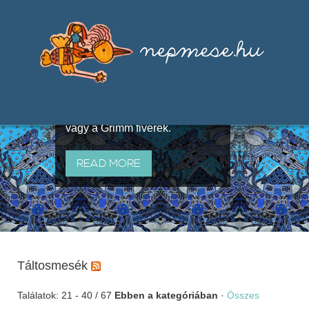
Válogatások a szájhagyomány
útján terjedő elbeszélésekből,
melyeket olyan ismert gyűjtők
állítottak össze, mint Benedek
Elek, Illyés Gyula, Arany László
vagy a Grimm fivérek.
READ MORE
Táltosmesék
Találatok: 21 - 40 / 67
Ebben a kategóriában
·
Összes