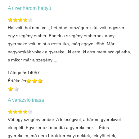
A tizenhárom hattyú
Hol volt, hol nem volt, hetedhét országon is túl volt, egyszer
egy szegény ember. Ennek a szegény embernek annyi
gyermeke volt, mint a rosta lika, még eggyel több. Már
nagyocskák voltak a gyerekei, ki erre, ki arra ment szolgálatba,
s mikor már a szegény
...
Látogatás
14057
Értékelés
A varázsló inasa
Vót egy szegény ember. A feleségivel, a három gyerekivel
éldegélt. Egyszer azt mondta a gyerekeinek: - Édes
gyerekeim, má nem bírok keresnyi nektek, felnyőttetek,