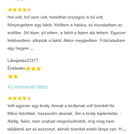
Hol volt, hol nem volt, hetedhét országon is túl volt,
fölnyergeltem egy fakót, fölültem a hátára, és kiszaladtam az
erdőbe. Jól ittam, jól ettem, a fakót a fejem alá tettem. Egyszer
felébredtem, ellopták a fakót. Akkor megijedtem. Fölszaladtam
egy hegyre
...
Látogatás
22377
Értékelés
Az életmentő táltos
Volt egyszer egy király. Annak a királynak volt tizenkét fia.
Mikor felnőttek, házasodni akartak. Ám a király kijelentette: -
Addig, fiaim, nem szabad megnősülnötök, míg meg nem
találjátok azt az asszonyt, akinek tizenkét eladó lánya van. H
...