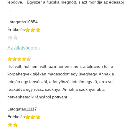
lepődve. Egyszer a fiúcska megnőtt, s azt mondja az édesapj
...
Látogatás
10854
Értékelés
Az állatsógorok
Hol volt, hol nem volt, az innenen innen, a túlnanon túl, a
korpahegyek tájékán magasodott egy üveghegy. Annak a
tetején egy fenyőszál, a fenyőszál tetején egy tű, arra volt
ráakadva egy rossz szoknya. Annak a szoknyának a
hetvenhetedik ráncából pottyant
...
Látogatás
11117
Értékelés