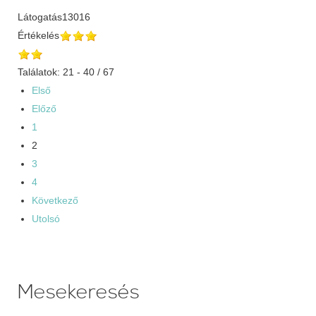
Látogatás
13016
Értékelés
Találatok: 21 - 40 / 67
Első
Előző
1
2
3
4
Következő
Utolsó
Mesekeresés