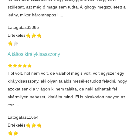
született, azt még ő maga sem tudta. Alighogy megszületett a
leány, mikor háromnapos l
...
Látogatás
33385
Értékelés
A táltos királykisasszony
Hol volt, hol nem volt, de valahol mégis volt, volt egyszer egy
királykisasszony, aki olyan találós meséket tudott feladni, hogy
azokat senki a világon ki nem találta, de neki adhattak fel
akármilyen nehezet, kitalálta mind. El is bizakodott nagyon az
esz
...
Látogatás
11664
Értékelés