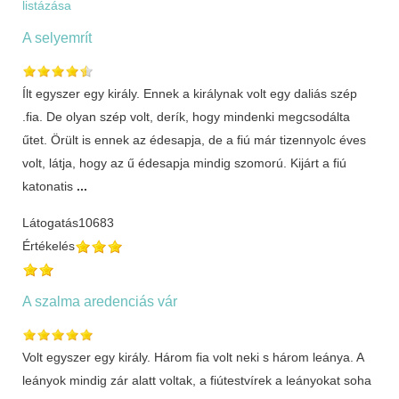
listázása
A selyemrít
Ílt egyszer egy király. Ennek a királynak volt egy daliás szép
.fia. De olyan szép volt, derík, hogy mindenki megcsodálta
űtet. Örült is ennek az édesapja, de a fiú már tizennyolc éves
volt, látja, hogy az ű édesapja mindig szomorú. Kijárt a fiú
katonatis
...
Látogatás
10683
Értékelés
A szalma aredenciás vár
Volt egyszer egy király. Három fia volt neki s három leánya. A
leányok mindig zár alatt voltak, a fiútestvírek a leányokat soha