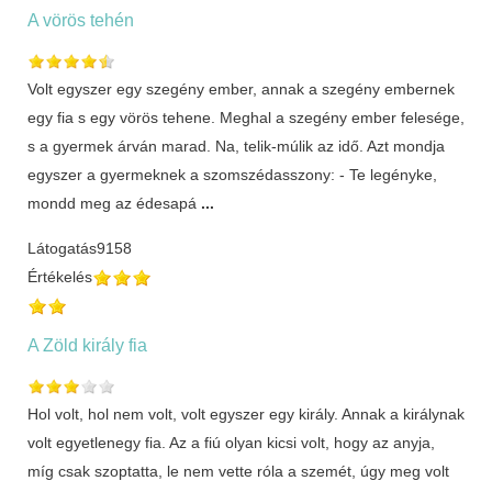
A vörös tehén
Volt egyszer egy szegény ember, annak a szegény embernek
egy fia s egy vörös tehene. Meghal a szegény ember felesége,
s a gyermek árván marad. Na, telik-múlik az idő. Azt mondja
egyszer a gyermeknek a szomszédasszony: - Te legényke,
mondd meg az édesapá
...
Látogatás
9158
Értékelés
A Zöld király fia
Hol volt, hol nem volt, volt egyszer egy király. Annak a királynak
volt egyetlenegy fia. Az a fiú olyan kicsi volt, hogy az anyja,
míg csak szoptatta, le nem vette róla a szemét, úgy meg volt