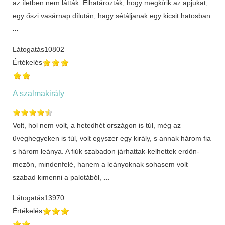
az íletben nem látták. Elhatározták, hogy megkírik az apjukat,
egy őszi vasárnap dílután, hagy sétáljanak egy kicsit hatosban.
...
Látogatás
10802
Értékelés
A szalmakirály
Volt, hol nem volt, a hetedhét országon is túl, még az
üveghegyeken is túl, volt egyszer egy király, s annak három fia
s három leánya. A fiúk szabadon járhattak-kelhettek erdőn-
mezőn, mindenfelé, hanem a leányoknak sohasem volt
szabad kimenni a palotából,
...
Látogatás
13970
Értékelés