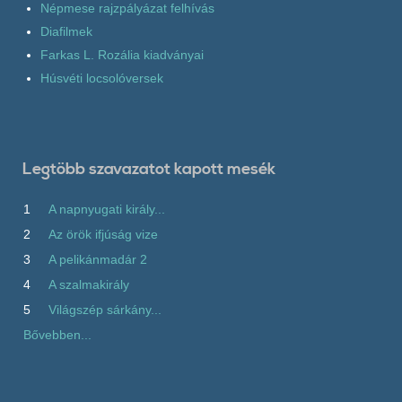
Népmese rajzpályázat felhívás
Diafilmek
Farkas L. Rozália kiadványai
Húsvéti locsolóversek
Legtöbb szavazatot kapott mesék
1
A napnyugati király...
2
Az örök ifjúság vize
3
A pelikánmadár 2
4
A szalmakirály
5
Világszép sárkány...
Bővebben...