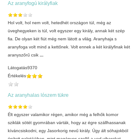
Az aranyfogú királyfiak
Hol volt, hol nem volt, hetedhét országon túl, még az
üveghegyeken is túl, volt egyszer egy király, annak két szép
fia. De olyan két fiút még nem látott a világ. Aranyhaja s
aranyfoga volt mind a kettőnek. Volt ennek a két királyfinak két
aranyszőrű csik
...
Látogatás
9370
Értékelés
Az aranyhalas lószem tükre
Élt egyszer valamikor régen, amikor még a felhők komor
sziklák sötét gyomrában várták, hogy az égre szállhassanak
kíváncsiskodni, egy Jasorkorig nevű király. Úgy ált sóhajokból
épített palotájában, mint magányos szellő a vad viharokat