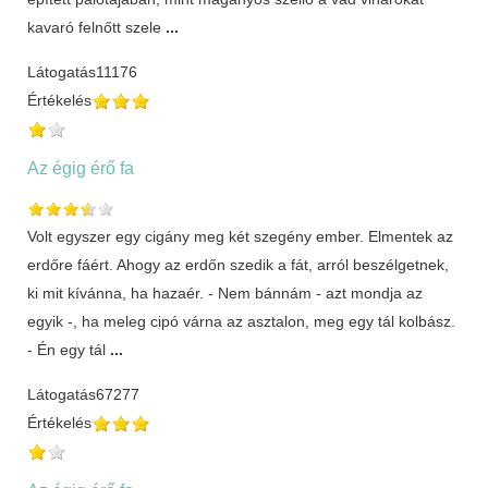
kavaró felnőtt szele
...
Látogatás
11176
Értékelés
Az égig érő fa
Volt egyszer egy cigány meg két szegény ember. Elmentek az
erdőre fáért. Ahogy az erdőn szedik a fát, arról beszélgetnek,
ki mit kívánna, ha hazaér. - Nem bánnám - azt mondja az
egyik -, ha meleg cipó várna az asztalon, meg egy tál kolbász.
- Én egy tál
...
Látogatás
67277
Értékelés