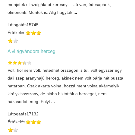
menjetek el szolgálatot keresnyi! - Jó van, édesapánk;
elmenőnk. Mentek is. Alig hagyták
...
Látogatás
15745
Értékelés
A világvándora herceg
Volt, hol nem volt, hetedhét országon is túl, volt egyszer egy
dali szép aranyhajú herceg, akinek nem volt párja hét puszta
határban. Csak akarta volna, hozzá ment volna akármelyik
királykisasszony, de hiába biztatták a herceget, nem
házasodott meg. Folyt
...
Látogatás
17132
Értékelés