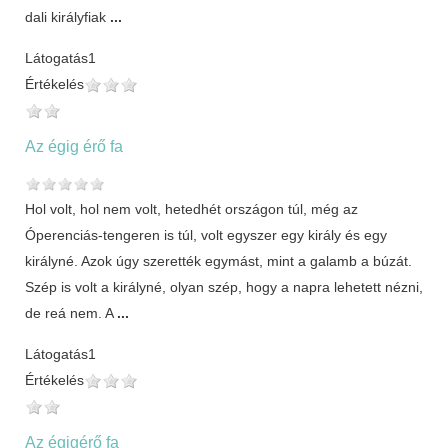
dali királyfiak
...
Látogatás
1
Értékelés
Az égig érő fa
Hol volt, hol nem volt, hetedhét országon túl, még az
Óperenciás-tengeren is túl, volt egyszer egy király és egy
királyné. Azok úgy szerették egymást, mint a galamb a búzát.
Szép is volt a királyné, olyan szép, hogy a napra lehetett nézni,
de reá nem. A
...
Látogatás
1
Értékelés
Az égigérő fa