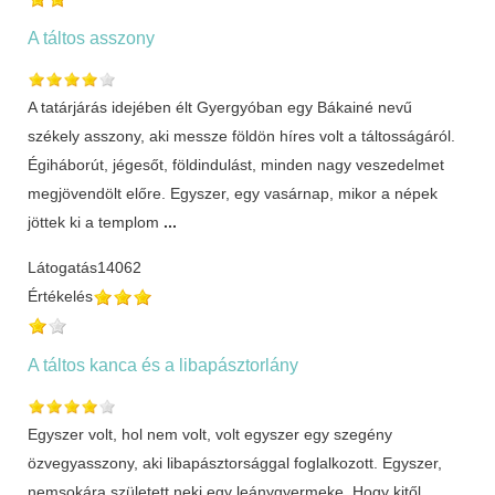
A táltos asszony
A tatárjárás idejében élt Gyergyóban egy Bákainé nevű
székely asszony, aki messze földön híres volt a táltosságáról.
Égiháborút, jégesőt, földindulást, minden nagy veszedelmet
megjövendölt előre. Egyszer, egy vasárnap, mikor a népek
jöttek ki a templom
...
Látogatás
14062
Értékelés
A táltos kanca és a libapásztorlány
Egyszer volt, hol nem volt, volt egyszer egy szegény
özvegyasszony, aki libapásztorsággal foglalkozott. Egyszer,
nemsokára született neki egy leánygyermeke. Hogy kitől