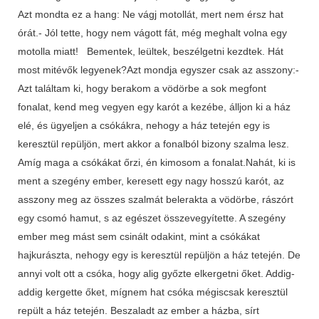
Azt mondta ez a hang: Ne vágj motollát, mert nem érsz hat
órát.- Jól tette, hogy nem vágott fát, még meghalt volna egy
motolla miatt! Bementek, leültek, beszélgetni kezdtek. Hát
most mitévők legyenek?Azt mondja egyszer csak az asszony:-
Azt találtam ki, hogy berakom a vödörbe a sok megfont
fonalat, kend meg vegyen egy karót a kezébe, álljon ki a ház
elé, és ügyeljen a csókákra, nehogy a ház tetején egy is
keresztül repüljön, mert akkor a fonalból bizony szalma lesz.
Amíg maga a csókákat őrzi, én kimosom a fonalat.Nahát, ki is
ment a szegény ember, keresett egy nagy hosszú karót, az
asszony meg az összes szalmát belerakta a vödörbe, rászórt
egy csomó hamut, s az egészet összevegyítette. A szegény
ember meg mást sem csinált odakint, mint a csókákat
hajkurászta, nehogy egy is keresztül repüljön a ház tetején. De
annyi volt ott a csóka, hogy alig győzte elkergetni őket. Addig-
addig kergette őket, mígnem hat csóka mégiscsak keresztül
repült a ház tetején. Beszaladt az ember a házba, sírt