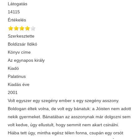
Látogatás
14115
Értékelés
Szerkesztette
Boldizsár Ildikó
Könyv címe
Az egynapos király
Kiadó
Palatinus
Kiadás éve
2001
Volt egyszer egy szegény ember s egy szegény asszony.
Boldogan éltek volna, de volt egy bánatuk: a Jóisten nem adott
nekik gyermeket. Bánatában az asszonynak már dolgozni sem
volt kedve, úgy ellustult, hogy semmit nem akart csinálni.
Hiába tett úgy, mintha egész télen fonna, csupán egy orsót