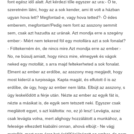
font egész idő alatt. Azt kérdezi tőle egyszer az ura:- Ó te,
szeretném látni, hogy az a sok kender, ami itt volt a házban
ugyan hova lett? Megfontad-e, vagy hova tetted?- Ó édes
emberem, megfontam!Pedig nem font az asszony semmit
sem, csak azt hazudta az urának. Azt mondja erre a szegény
ember:- Miért nem tekered föl egy motollára azt a sok fonalat?
- Föltekerném én, de nincs mire.Azt mondja erre az ember:-
No, ne búsulj amiatt, hogy nincs mire, elmegyek és vágok
neked egy motollát, s arra majd feltekerheted a sok fonalat.
Elment az ember az erdőbe, az asszony meg megijedt, hogy
most kiderül a turpissága. Kapta magát, és elfutott ő is az
erdőbe, de úgy, hogy az ember nem látta. Elbújt az asszony, s
úgy leskelődött a férje után. Nézte az ember az egyik fát is,
nézte a másikat is, de egyik sem tetszett neki. Egyszer csak
meglátott egyet, s azt kiáltotta: no, ez jó lesz! Levágta, azaz
csak levágta volna, mert alighogy hozzálátott a munkához, a
felesége elkezdett kiabálni onnan, ahová elbújt:- Ne vágj
motollát, mert nem érsz hat órát!Körülnézett az ember, de nem