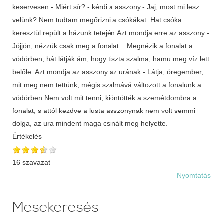
keservesen.- Miért sír? - kérdi a asszony.- Jaj, most mi lesz
velünk? Nem tudtam megőrizni a csókákat. Hat csóka
keresztül repült a házunk tetején.Azt mondja erre az asszony:-
Jöjjön, nézzük csak meg a fonalat. Megnézik a fonalat a
vödörben, hát látják ám, hogy tiszta szalma, hamu meg víz lett
belőle. Azt mondja az asszony az urának:- Látja, öregember,
mit meg nem tettünk, mégis szalmává változott a fonalunk a
vödörben.Nem volt mit tenni, kiöntötték a szemétdombra a
fonalat, s attól kezdve a lusta asszonynak nem volt semmi
dolga, az ura mindent maga csinált meg helyette.
Értékelés
16 szavazat
Nyomtatás
Mesekeresés