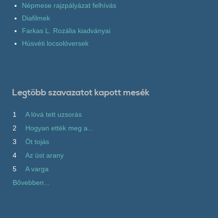
Népmese rajzpályázat felhívás
Diafilmek
Farkas L. Rozália kiadványai
Húsvéti locsolóversek
Legtöbb szavazatot kapott mesék
1
A lóvá tett uzsorás
2
Hogyan ették meg a...
3
Öt tojás
4
Az üst arany
5
A varga
Bővebben...