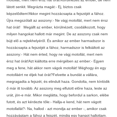
látott senkit. Megrázta magát:- Ej, biztos csak
képzelődtem!Akkor megint hozzácsapta a fejszéjét a fához.
Újra megszólalt az asszony:- Ne vágj motollát, mert nem érsz
hat órát! Megállt az ember, körülnézett, csodálkozott, hogy
milyen hangokat hallott már megint. De az asszony csak nem
bújt elő a rejtekhelyéről. És amikor az ember harmadszor is
hozzácsapta a fejszéjét a fához, harmadszor is felkiáltott az
asszony:- Hát nem érted, hogy ne vágj motollát, mert nem
érsz hat órát!Azt kiáltotta erre mérgében az ember:- Egyen
meg a fene, hát akkor nem vágok motollát! Méghogy én egy
motolláért ne éljek hat órát?Felvette a bundát a vállára,
megragadta a fejszét, és elindult haza. Gondolta, nem kínlódik
ő már itt tovább. Az asszony meg elfutott előre haza, leste az
urát, jön-e már. Mikor meglátta, hogy befordul a sarkon, elébe
futott, és azt kérdezte tőle:- Hallja-e kend, hát nem vágott
motollafát?- Na, hallod - azt mondja az ember -, amikor csak
hozzávágtam a fához a fejszét, mindig egy hangot hallottam.