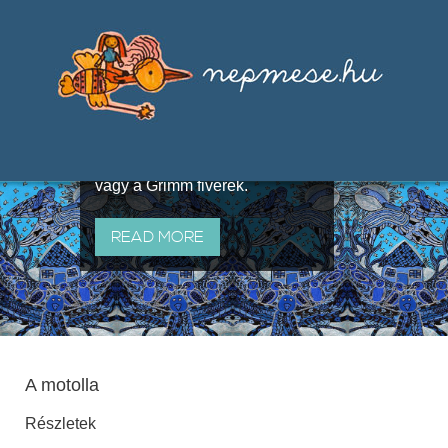
Válogatások a szájhagyomány
útján terjedő elbeszélésekből,
melyeket olyan ismert gyűjtők
állítottak össze, mint Benedek
Elek, Illyés Gyula, Arany László
vagy a Grimm fivérek.
READ MORE
A motolla
Részletek