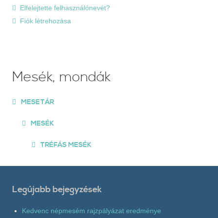
Elfelejtette felhasználónevét?
Fiók létrehozása
Mesék, mondák
MESETÁR
MESÉK
TRÉFÁS MESÉK
Legújabb bejegyzések
Kedvenc népmesém rajzpályázat eredménye