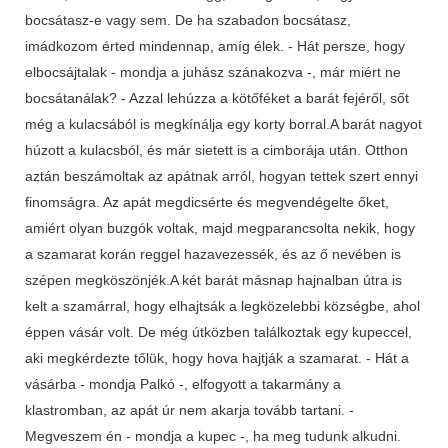
bocsátasz-e vagy sem. De ha szabadon bocsátasz,
imádkozom érted mindennap, amíg élek. - Hát persze, hogy
elbocsájtalak - mondja a juhász szánakozva -, már miért ne
bocsátanálak? - Azzal lehúzza a kötőféket a barát fejéről, sőt
még a kulacsából is megkínálja egy korty borral.A barát nagyot
húzott a kulacsból, és már sietett is a cimborája után. Otthon
aztán beszámoltak az apátnak arról, hogyan tettek szert ennyi
finomságra. Az apát megdicsérte és megvendégelte őket,
amiért olyan buzgók voltak, majd megparancsolta nekik, hogy
a szamarat korán reggel hazavezessék, és az ő nevében is
szépen megköszönjék.A két barát másnap hajnalban útra is
kelt a szamárral, hogy elhajtsák a legközelebbi községbe, ahol
éppen vásár volt. De még útközben találkoztak egy kupeccel,
aki megkérdezte tőlük, hogy hova hajtják a szamarat. - Hát a
vásárba - mondja Palkó -, elfogyott a takarmány a
klastromban, az apát úr nem akarja tovább tartani. -
Megveszem én - mondja a kupec -, ha meg tudunk alkudni.