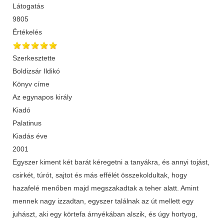
Látogatás
9805
Értékelés
Szerkesztette
Boldizsár Ildikó
Könyv címe
Az egynapos király
Kiadó
Palatinus
Kiadás éve
2001
Egyszer kiment két barát kéregetni a tanyákra, és annyi tojást,
csirkét, túrót, sajtot és más effélét összekoldultak, hogy
hazafelé menőben majd megszakadtak a teher alatt. Amint
mennek nagy izzadtan, egyszer találnak az út mellett egy
juhászt, aki egy körtefa árnyékában alszik, és úgy hortyog,