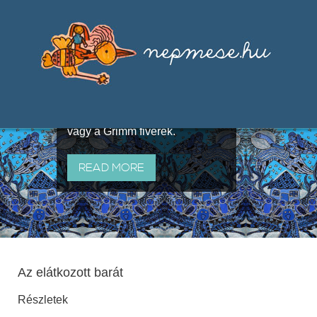
Válogatások a szájhagyomány
útján terjedő elbeszélésekből,
melyeket olyan ismert gyűjtők
állítottak össze, mint Benedek
Elek, Illyés Gyula, Arany László
vagy a Grimm fivérek.
READ MORE
Az elátkozott barát
Részletek