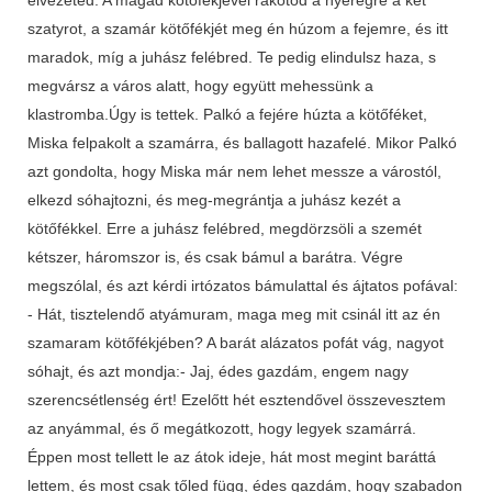
szatyrot, a szamár kötőfékjét meg én húzom a fejemre, és itt
maradok, míg a juhász felébred. Te pedig elindulsz haza, s
megvársz a város alatt, hogy együtt mehessünk a
klastromba.Úgy is tettek. Palkó a fejére húzta a kötőféket,
Miska felpakolt a szamárra, és ballagott hazafelé. Mikor Palkó
azt gondolta, hogy Miska már nem lehet messze a várostól,
elkezd sóhajtozni, és meg-megrántja a juhász kezét a
kötőfékkel. Erre a juhász felébred, megdörzsöli a szemét
kétszer, háromszor is, és csak bámul a barátra. Végre
megszólal, és azt kérdi irtózatos bámulattal és ájtatos pofával:
- Hát, tisztelendő atyámuram, maga meg mit csinál itt az én
szamaram kötőfékjében? A barát alázatos pofát vág, nagyot
sóhajt, és azt mondja:- Jaj, édes gazdám, engem nagy
szerencsétlenség ért! Ezelőtt hét esztendővel összevesztem
az anyámmal, és ő megátkozott, hogy legyek szamárrá.
Éppen most tellett le az átok ideje, hát most megint baráttá
lettem, és most csak tőled függ, édes gazdám, hogy szabadon