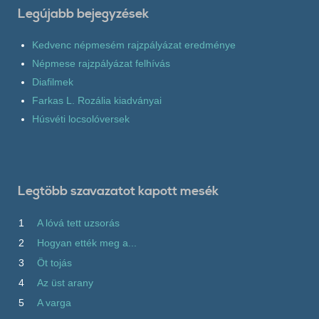
Legújabb bejegyzések
Kedvenc népmesém rajzpályázat eredménye
Népmese rajzpályázat felhívás
Diafilmek
Farkas L. Rozália kiadványai
Húsvéti locsolóversek
Legtöbb szavazatot kapott mesék
1
A lóvá tett uzsorás
2
Hogyan ették meg a...
3
Öt tojás
4
Az üst arany
5
A varga