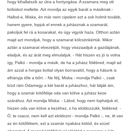
hogy kihallatszik az útra a hortyogása. A szamara meg ott
bóbiskol mellette. Azt mondja az egyik barát a másiknak:-
Hallod-e, Miska, én már nem cipelem ezt a sok holmit tovább,
hanem gyere, lopjuk el ennek a juhásznak a szamarát,
pakoljuk fel rá a kosarakat, és úgy vigyük haza. Otthon aztán
majd azt mondjuk, hogy a szamarat kölcsönkértük. Mikor
aztán a szamarat elvezetjük, hogy visszaadjuk a gazdájának,
eladjuk, és az árát meg elmulatjuk. - Hát hiszen ez jó is volna
így, Palkó - mondja a másik, de ha a juhász fölébred, majd ad
ám azzal a horgas bottal olyan borravalót, hogy a hátunk is
elhányja tőle a bőrt. - Ne félj, Miska - mondja Palkó -, csak
bízd rám.Odamegy a két barát a juhászhoz, hát látják ám,
hogy a szamár kötőfékje oda van kötve a juhász keze
szárához. Azt mondja Miska: - Látod, hogy nem lophatjuk el,
hiszen oda van kötve a kezéhez, s ha eloldozzukk, felébred. -
Ó, te csacsi, nem kell azt eloldozni - mondja Palkó -, ne, itt van
az én kötőfékem, ezt a szamár nyakára kötöd, és ezzel
elvezeted. A magad kötőfékjével rákötöd a nyeregre a két