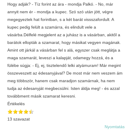
Hogy adják? - Tíz forint az ára - mondja Palkó. - No, már
annyit nem ér - mondja a kupec. Szó szó után jött, végre
megegyeztek hat forintban, s a két barát vissszafordult. A
kupec pedig felült a szamárra, és elindult vele a
vásárba.Délfelé megjelent az a juhász is a vásárban, akitől a
barátok ellopták a szamarat, hogy másikat vegyen magának.
Amint ott járkál a vásárban fel s alá, egyszer csak meglátja a
maga szamarát, leveszi a kalapját, odamegy hozzá, és a
fülébe súgja: - Ej, ej, tisztelendő lelki atyámuram! Már megint
összeveszett az édesanyjával? De most már nem veszem ám
meg többször, hanem csak maradjon szamárnak, ha nem
tudja az édesanyját megbecsülni. Isten áldja meg! - és azzal
továbbment másik szamarat keresni.
Értékelés
13 szavazat
Nyomtatás