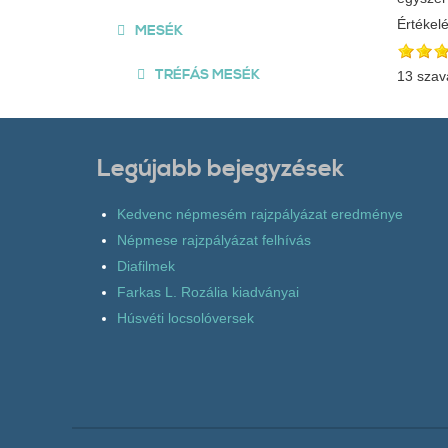
Értékel
MESÉK
TRÉFÁS MESÉK
13 szav
Legújabb bejegyzések
Kedvenc népmesém rajzpályázat eredménye
Népmese rajzpályázat felhívás
Diafilmek
Farkas L. Rozália kiadványai
Húsvéti locsolóversek