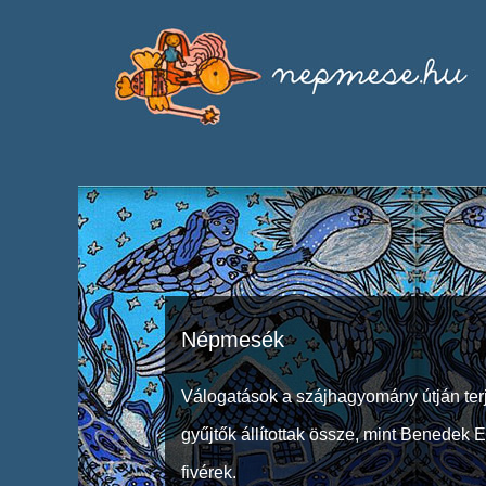
Népmesék
Válogatások a szájhagyomány útján ter
gyűjtők állítottak össze, mint Benedek 
fivérek.