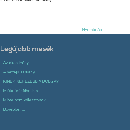
Nyomtatás
Legújabb mesék
Az okos leány
A hétfejű sárkány
KINEK NEHEZEBB A DOLGA?
Mióta örökölhetik a...
Mióta nem választanak...
Bővebben...