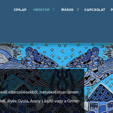
CÍMLAP
MESETÁR
ÍRÁSOK
KAPCSOLAT
P
jedő elbeszélésekből, melyeket olyan ismert
Elek, Illyés Gyula, Arany László vagy a Grimm