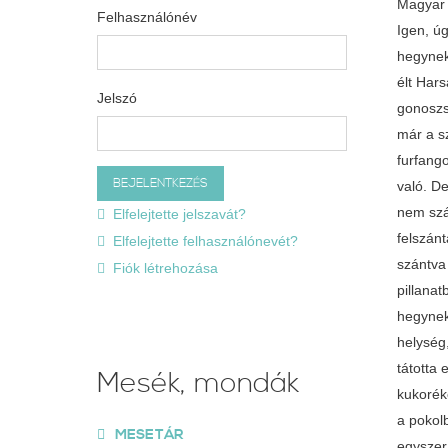
Magyar 
Felhasználónév
Igen, ú
hegynek
élt Har
Jelszó
gonoszsá
már a s
furfang
való. D
nem szá
Elfelejtette jelszavát?
felszán
Elfelejtette felhasználónevét?
szántva 
Fiók létrehozása
pillana
hegynek
helység,
tátotta 
Mesék, mondák
kukoréko
a pokol
MESETÁR
egyszer 