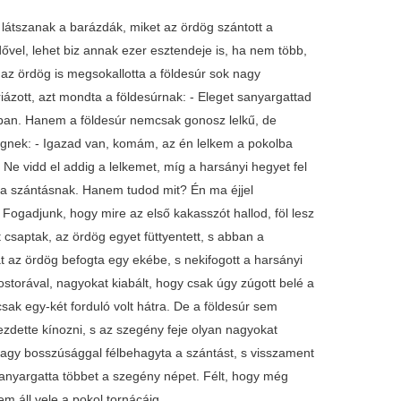
 látszanak a barázdák, miket az ördög szántott a
vel, lehet biz annak ezer esztendeje is, ha nem több,
az ördög is megsokallotta a földesúr sok nagy
iázott, azt mondta a földesúrnak: - Eleget sanyargattad
olban. Hanem a földesúr nemcsak gonosz lelkű, de
rdögnek: - Igazad van, komám, az én lelkem a pokolba
 vidd el addig a lelkemet, míg a harsányi hegyet fel
a szántásnak. Hanem tudod mit? Én ma éjjel
Fogadjunk, hogy mire az első kakasszót hallod, föl lesz
 csaptak, az ördög egyet füttyentett, s abban a
t az ördög befogta egy ekébe, s nekifogott a harsányi
storával, nagyokat kiabált, hogy csak úgy zúgott belé a
csak egy-két forduló volt hátra. De a földesúr sem
lkezdette kínozni, s az szegény feje olyan nagyokat
g nagy bosszúsággal félbehagyta a szántást, s visszament
sanyargatta többet a szegény népet. Félt, hogy még
em áll vele a pokol tornácáig.