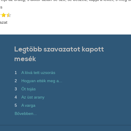
és
azat
Legtöbb szavazatot kapott
mesék
1
A lóvá tett uzsorás
2
Hogyan ették meg a...
3
Öt tojás
4
Az üst arany
5
A varga
Bővebben...