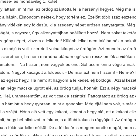
mese- és mondavilág 1. kötet
gy láttam, mint ma: az ördög szántotta fel a harsányi hegyet. Még ma is
 a hátán. Elmondom nektek, hogy történt ez. Ezelőtt több száz esztendő
sány vidékén egy földesúr, ki a szegény népet erősen sanyargatta. Még 
gát, s egyszer, úgy alkonyattájban beállított hozzá. Nem sokat teketór
zegény népet, viszem a lelkedet! Különb lelket nem találhatnék a pok
os elméjű is volt: szeretett volna kifogni az ördögön. Azt mondta az ö
e szeretném, ha nem maradna utánam egészen rossz emlék a vidéken. Ne
ntatom. - Na hiszen, nem vagyok bolond. Sohasem lenne vége annak 
tatom. Nagyot kacagott a földesúr. - De már azt nem hiszem! - Nem-e?! 
az egész hegy. Ha nem: itt hagyom a lelkedet, élj boldogul. Azzal kezet
tban négy macska ugrott elé, az ördög tudja, honnét. Ezt a négy macská
. Hej, uramteremtőm, az volt csak a szántás! Pattogtatott az ördög az o
 s hámlott a hegy gyorsan, mint a gondolat. Még éjfél sem volt, s már 
el a száját. Hóna alá vett egy kakast, kiment a hegy alá, ott a kakast e
lt, hogy béhallatszott a faluba, s a többi kakas is rágyújtott. Az ördö
ba a földesúr lelke nélkül. De a földesúr is megemberelte magát, nem 
eljő az ördög, s akkor aztán se szó, se beszéd, kapja a lelkét, s meg s