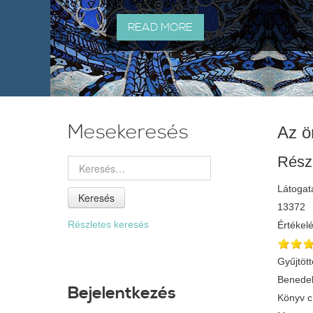
READ MORE
Mesekeresés
Az ö
Rész
Látogat
Keresés
13372
Részletes keresés
Értékel
Gyűjtött
Benedek
Bejelentkezés
Könyv 