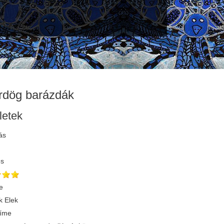
rdög barázdák
letek
ás
és
e
 Elek
címe