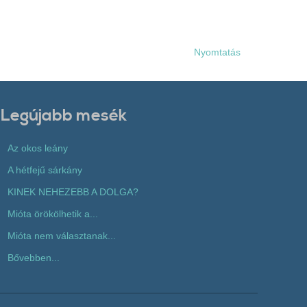
Nyomtatás
Legújabb mesék
Az okos leány
A hétfejű sárkány
KINEK NEHEZEBB A DOLGA?
Mióta örökölhetik a...
Mióta nem választanak...
Bővebben...