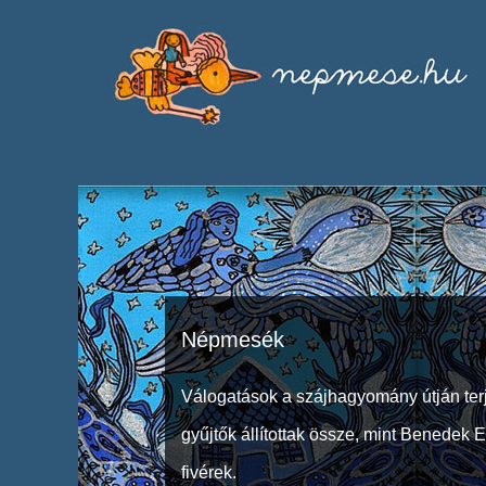
Népmesék
Válogatások a szájhagyomány útján ter
gyűjtők állítottak össze, mint Benedek 
fivérek.