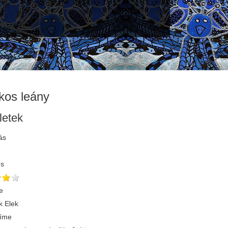
kos leány
letek
ás
és
e
 Elek
címe