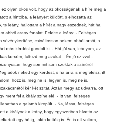
 De ez olyan okos volt, hogy az okosságának a híre még a
atott a hintóba, a leányért küldött, s elhozatta az
o, te leány, hallottam a hírét a nagy eszednek, hát ha
 abból arany fonalat. Felelte a leány: - Felséges
sövénykerítése, csináltasson nekem abból orsót, s
árt más kérdést gondolt ki: - Hát jól van, leányom, az
as korsóm, foltozd meg azokat. - Én jó szívvel -
a bizonyosan, hogy semmit sem szoktak a színéről
 Még adok néked egy kérdést, s ha arra is megfelelsz, itt
dom, hozz is, meg ne is, legyen is, meg ne is.
szakácsnétól kér két szitát. Aztán megy az udvarra, ott
 ment fel a király színe elé. - Itt van, felséges
llanatban a galamb kirepült. - Na, lássa, felséges
ett a királynak a leány, hogy egyszeriben hívatta az
tartott egy hétig, talán kettőig is. Én is ott voltam,