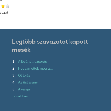
vazat
Legtöbb szavazatot kapott
mesék
1
A lóvá tett uzsorás
2
Hogyan ették meg a...
3
Öt tojás
4
Az üst arany
5
A varga
Bővebben...