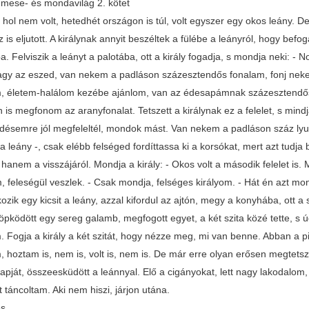
mese- és mondavilág 2. kötet
, hol nem volt, hetedhét országon is túl, volt egyszer egy okos leány.
z is eljutott. A királynak annyit beszéltek a fülébe a leányról, hogy befog
. Felviszik a leányt a palotába, ott a király fogadja, s mondja neki: - N
agy az eszed, van nekem a padláson százesztendős fonalam, fonj nekem
m, életem-halálom kezébe ajánlom, van az édesapámnak százesztendős 
 is megfonom az aranyfonalat. Tetszett a királynak ez a felelet, s mindj
rdésemre jól megfeleltél, mondok mást. Van nekem a padláson száz lyuk
a leány -, csak elébb felséged fordíttassa ki a korsókat, mert azt tudj
, hanem a visszájáról. Mondja a király: - Okos volt a második felelet is.
 feleségül veszlek. - Csak mondja, felséges királyom. - Hát én azt mon
zik egy kicsit a leány, azzal kifordul az ajtón, megy a konyhába, ott a 
pködött egy sereg galamb, megfogott egyet, a két szita közé tette, s úgy
. Fogja a király a két szitát, hogy nézze meg, mi van benne. Abban a pi
, hoztam is, nem is, volt is, nem is. De már erre olyan erősen megtetsz
apját, összeesküdött a leánnyal. Elő a cigányokat, lett nagy lakodalom, el
t táncoltam. Aki nem hiszi, járjon utána.
és