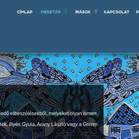
CÍMLAP
MESETÁR
ÍRÁSOK
KAPCSOLAT
P
jedő elbeszélésekből, melyeket olyan ismert
Elek, Illyés Gyula, Arany László vagy a Grimm