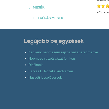
MESÉK
249 sza
TRÉFÁS MESÉK
Legújabb bejegyzések
Kedvenc népmesém rajzpályázat eredménye
Népmese rajzpályázat felhívás
Diafilmek
Farkas L. Rozália kiadványai
Húsvéti locsolóversek