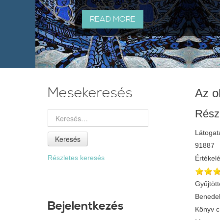
READ MORE
Mesekeresés
Az o
Rész
Látogat
Keresés
91887
Részletes keresés
Értékel
Gyűjtött
Benedek
Bejelentkezés
Könyv 