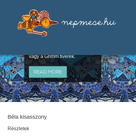
Válogatások a szájhagyomány
útján terjedő elbeszélésekből,
melyeket olyan ismert gyűjtők
állítottak össze, mint Benedek
Elek, Illyés Gyula, Arany László
vagy a Grimm fivérek.
READ MORE
Béla kisasszony
Részletek