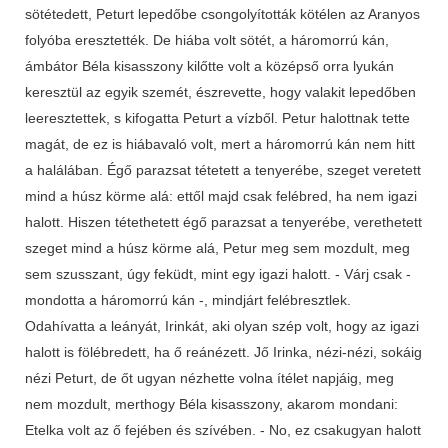
sötétedett, Peturt lepedőbe csongolyították kötélen az Aranyos
folyóba eresztették. De hiába volt sötét, a háromorrú kán,
ámbátor Béla kisasszony kilőtte volt a középső orra lyukán
keresztül az egyik szemét, észrevette, hogy valakit lepedőben
leeresztettek, s kifogatta Peturt a vízből. Petur halottnak tette
magát, de ez is hiábavaló volt, mert a háromorrú kán nem hitt
a halálában. Égő parazsat tétetett a tenyerébe, szeget veretett
mind a húsz körme alá: ettől majd csak felébred, ha nem igazi
halott. Hiszen tétethetett égő parazsat a tenyerébe, verethetett
szeget mind a húsz körme alá, Petur meg sem mozdult, meg
sem szusszant, úgy feküdt, mint egy igazi halott. - Várj csak -
mondotta a háromorrú kán -, mindjárt felébresztlek.
Odahívatta a leányát, Irinkát, aki olyan szép volt, hogy az igazi
halott is fölébredett, ha ő reánézett. Jő Irinka, nézi-nézi, sokáig
nézi Peturt, de őt ugyan nézhette volna ítélet napjáig, meg
nem mozdult, merthogy Béla kisasszony, akarom mondani:
Etelka volt az ő fejében és szívében. - No, ez csakugyan halott