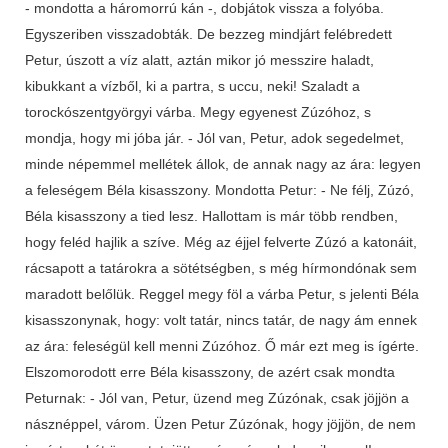
- mondotta a háromorrú kán -, dobjátok vissza a folyóba.
Egyszeriben visszadobták. De bezzeg mindjárt felébredett
Petur, úszott a víz alatt, aztán mikor jó messzire haladt,
kibukkant a vízből, ki a partra, s uccu, neki! Szaladt a
torockószentgyörgyi várba. Megy egyenest Zúzóhoz, s
mondja, hogy mi jóba jár. - Jól van, Petur, adok segedelmet,
minde népemmel mellétek állok, de annak nagy az ára: legyen
a feleségem Béla kisasszony. Mondotta Petur: - Ne félj, Zúzó,
Béla kisasszony a tied lesz. Hallottam is már több rendben,
hogy feléd hajlik a szíve. Még az éjjel felverte Zúzó a katonáit,
rácsapott a tatárokra a sötétségben, s még hírmondónak sem
maradott belőlük. Reggel megy föl a várba Petur, s jelenti Béla
kisasszonynak, hogy: volt tatár, nincs tatár, de nagy ám ennek
az ára: feleségül kell menni Zúzóhoz. Ő már ezt meg is ígérte.
Elszomorodott erre Béla kisasszony, de azért csak mondta
Peturnak: - Jól van, Petur, üzend meg Zúzónak, csak jöjjön a
násznéppel, várom. Üzen Petur Zúzónak, hogy jöjjön, de nem