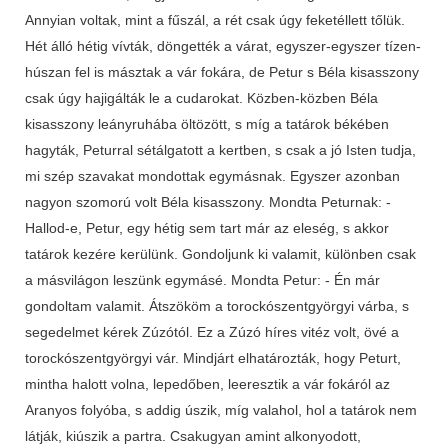
Annyian voltak, mint a fűszál, a rét csak úgy feketéllett tőlük.
Hét álló hétig vívták, döngették a várat, egyszer-egyszer tízen-
húszan fel is másztak a vár fokára, de Petur s Béla kisasszony
csak úgy hajigálták le a cudarokat. Közben-közben Béla
kisasszony leányruhába öltözött, s míg a tatárok békében
hagyták, Peturral sétálgatott a kertben, s csak a jó Isten tudja,
mi szép szavakat mondottak egymásnak. Egyszer azonban
nagyon szomorú volt Béla kisasszony. Mondta Peturnak: -
Hallod-e, Petur, egy hétig sem tart már az eleség, s akkor
tatárok kezére kerülünk. Gondoljunk ki valamit, különben csak
a másvilágon leszünk egymásé. Mondta Petur: - Én már
gondoltam valamit. Átszököm a torockószentgyörgyi várba, s
segedelmet kérek Zúzótól. Ez a Zúzó híres vitéz volt, övé a
torockószentgyörgyi vár. Mindjárt elhatározták, hogy Peturt,
mintha halott volna, lepedőben, leeresztik a vár fokáról az
Aranyos folyóba, s addig úszik, míg valahol, hol a tatárok nem
látják, kiúszik a partra. Csakugyan amint alkonyodott,