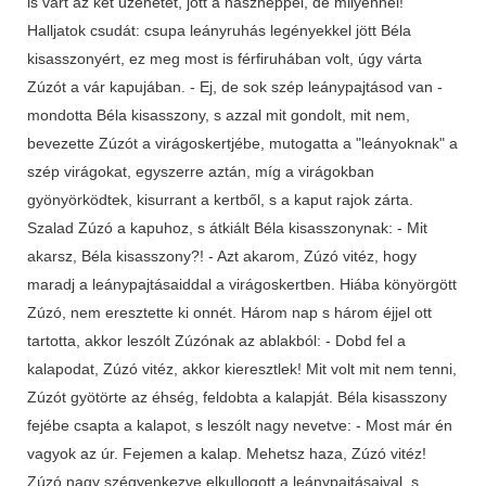
is várt az két üzenetet, jött a násznéppel, de milyennel!
Halljatok csudát: csupa leányruhás legényekkel jött Béla
kisasszonyért, ez meg most is férfiruhában volt, úgy várta
Zúzót a vár kapujában. - Ej, de sok szép leánypajtásod van -
mondotta Béla kisasszony, s azzal mit gondolt, mit nem,
bevezette Zúzót a virágoskertjébe, mutogatta a "leányoknak" a
szép virágokat, egyszerre aztán, míg a virágokban
gyönyörködtek, kisurrant a kertből, s a kaput rajok zárta.
Szalad Zúzó a kapuhoz, s átkiált Béla kisasszonynak: - Mit
akarsz, Béla kisasszony?! - Azt akarom, Zúzó vitéz, hogy
maradj a leánypajtásaiddal a virágoskertben. Hiába könyörgött
Zúzó, nem eresztette ki onnét. Három nap s három éjjel ott
tartotta, akkor leszólt Zúzónak az ablakból: - Dobd fel a
kalapodat, Zúzó vitéz, akkor kieresztlek! Mit volt mit nem tenni,
Zúzót gyötörte az éhség, feldobta a kalapját. Béla kisasszony
fejébe csapta a kalapot, s leszólt nagy nevetve: - Most már én
vagyok az úr. Fejemen a kalap. Mehetsz haza, Zúzó vitéz!
Zúzó nagy szégyenkezve elkullogott a leánypajtásaival, s