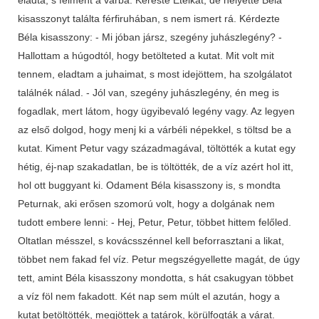
kisasszonyt találta férfiruhában, s nem ismert rá. Kérdezte
Béla kisasszony: - Mi jóban jársz, szegény juhászlegény? -
Hallottam a húgodtól, hogy betölteted a kutat. Mit volt mit
tennem, eladtam a juhaimat, s most idejöttem, ha szolgálatot
találnék nálad. - Jól van, szegény juhászlegény, én meg is
fogadlak, mert látom, hogy ügyibevaló legény vagy. Az legyen
az első dolgod, hogy menj ki a várbéli népekkel, s töltsd be a
kutat. Kiment Petur vagy századmagával, töltötték a kutat egy
hétig, éj-nap szakadatlan, be is töltötték, de a víz azért hol itt,
hol ott buggyant ki. Odament Béla kisasszony is, s mondta
Peturnak, aki erősen szomorú volt, hogy a dolgának nem
tudott embere lenni: - Hej, Petur, Petur, többet hittem felőled.
Oltatlan mésszel, s kovácsszénnel kell beforrasztani a likat,
többet nem fakad fel víz. Petur megszégyellette magát, de úgy
tett, amint Béla kisasszony mondotta, s hát csakugyan többet
a víz föl nem fakadott. Két nap sem múlt el azután, hogy a
kutat betöltötték, megjöttek a tatárok, körülfogták a várat.