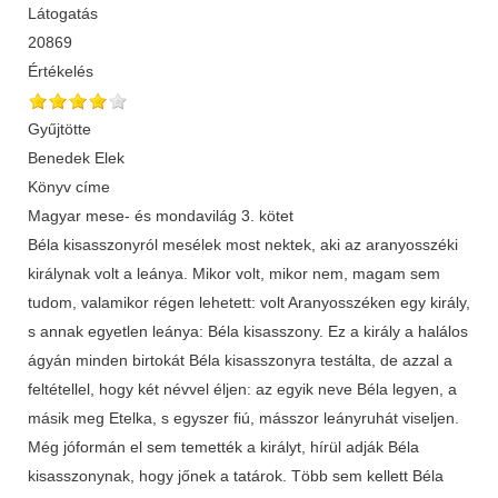
Látogatás
20869
Értékelés
Gyűjtötte
Benedek Elek
Könyv címe
Magyar mese- és mondavilág 3. kötet
Béla kisasszonyról mesélek most nektek, aki az aranyosszéki
királynak volt a leánya. Mikor volt, mikor nem, magam sem
tudom, valamikor régen lehetett: volt Aranyosszéken egy király,
s annak egyetlen leánya: Béla kisasszony. Ez a király a halálos
ágyán minden birtokát Béla kisasszonyra testálta, de azzal a
feltétellel, hogy két névvel éljen: az egyik neve Béla legyen, a
másik meg Etelka, s egyszer fiú, másszor leányruhát viseljen.
Még jóformán el sem temették a királyt, hírül adják Béla
kisasszonynak, hogy jőnek a tatárok. Több sem kellett Béla