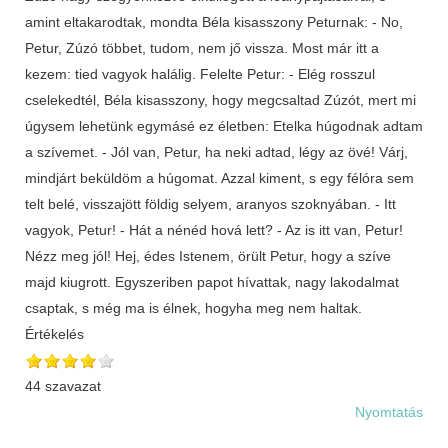
amint eltakarodtak, mondta Béla kisasszony Peturnak: - No,
Petur, Zúzó többet, tudom, nem jő vissza. Most már itt a
kezem: tied vagyok halálig. Felelte Petur: - Elég rosszul
cselekedtél, Béla kisasszony, hogy megcsaltad Zúzót, mert mi
úgysem lehetünk egymásé ez életben: Etelka húgodnak adtam
a szívemet. - Jól van, Petur, ha neki adtad, légy az övé! Várj,
mindjárt beküldöm a húgomat. Azzal kiment, s egy félóra sem
telt belé, visszajött földig selyem, aranyos szoknyában. - Itt
vagyok, Petur! - Hát a nénéd hová lett? - Az is itt van, Petur!
Nézz meg jól! Hej, édes Istenem, örült Petur, hogy a szíve
majd kiugrott. Egyszeriben papot hívattak, nagy lakodalmat
csaptak, s még ma is élnek, hogyha meg nem haltak.
Értékelés
44 szavazat
Nyomtatás