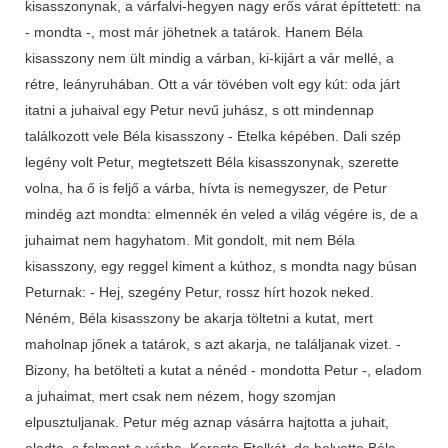
kisasszonynak, a várfalvi-hegyen nagy erős várat építtetett: na
- mondta -, most már jöhetnek a tatárok. Hanem Béla
kisasszony nem ült mindig a várban, ki-kijárt a vár mellé, a
rétre, leányruhában. Ott a vár tövében volt egy kút: oda járt
itatni a juhaival egy Petur nevű juhász, s ott mindennap
találkozott vele Béla kisasszony - Etelka képében. Dali szép
legény volt Petur, megtetszett Béla kisasszonynak, szerette
volna, ha ő is feljő a várba, hívta is nemegyszer, de Petur
mindég azt mondta: elmennék én veled a világ végére is, de a
juhaimat nem hagyhatom. Mit gondolt, mit nem Béla
kisasszony, egy reggel kiment a kúthoz, s mondta nagy búsan
Peturnak: - Hej, szegény Petur, rossz hírt hozok neked.
Néném, Béla kisasszony be akarja töltetni a kutat, mert
maholnap jőnek a tatárok, s azt akarja, ne találjanak vizet. -
Bizony, ha betölteti a kutat a nénéd - mondotta Petur -, eladom
a juhaimat, mert csak nem nézem, hogy szomjan
elpusztuljanak. Petur még aznap vásárra hajtotta a juhait,
eladta, s felment a várba. Kereste Etelkát, de helyette Béla