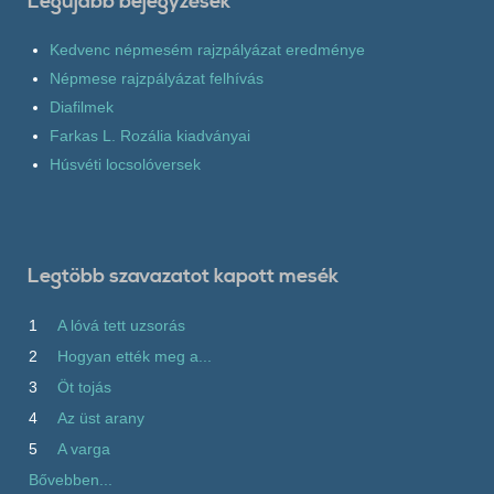
Legújabb bejegyzések
Kedvenc népmesém rajzpályázat eredménye
Népmese rajzpályázat felhívás
Diafilmek
Farkas L. Rozália kiadványai
Húsvéti locsolóversek
Legtöbb szavazatot kapott mesék
1
A lóvá tett uzsorás
2
Hogyan ették meg a...
3
Öt tojás
4
Az üst arany
5
A varga
Bővebben...