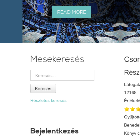
READ MORE
Mesekeresés
Cson
Rész
Látogat
Keresés
12168
Részletes keresés
Értékel
Gyűjtött
Benedek
Bejelentkezés
Könyv 