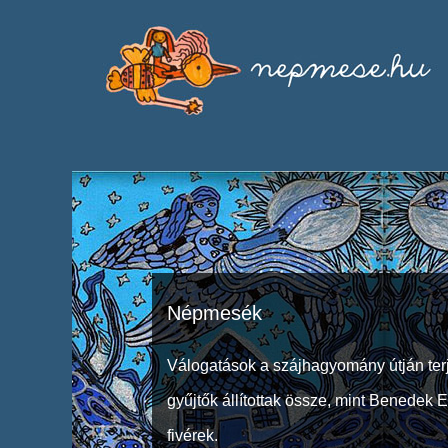
Népmesék
Válogatások a szájhagyomány útján ter
gyűjtők állítottak össze, mint Benedek 
fivérek.