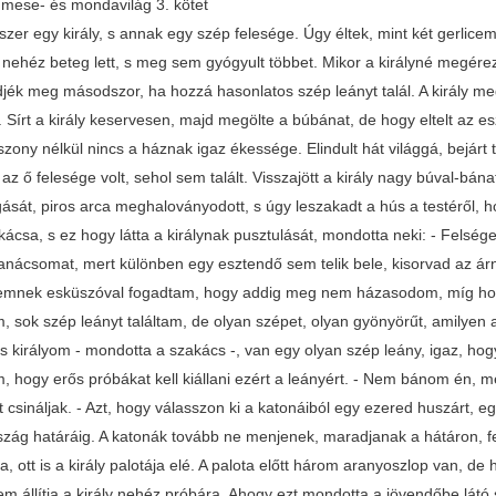
mese- és mondavilág 3. kötet
tt is sok szép leányt, de olyan szépet, amilyen az ő felesége volt, sehol sem talált. Visszajött a király nagy búval-bánattal, s attól fogvást nem látta többet senki lélek a király mosolygását, piros arca meghaloványodott, s úgy leszakadt a hús a testéről, hogy a csontja is zörgött. Volt a királynak egy jövendőbe látó szakácsa, s ez hogy látta a királynak pusztulását, mondotta neki: - Felséges királyom, rossz néven ne vegye mondásom, fogadja meg a tanácsomat, mert különben egy esztendő sem telik bele, kisorvad az árnyékvilágból. - Tudom én azt, fiam, de mit csináljak. A feleségemnek esküszóval fogadtam, hogy addig meg nem házasodom, míg hozzá hasonlatos szép leányt nem találok. Több országot bejártam, sok szép leányt találtam, de olyan szépet, olyan gyönyörűt, amilyen a feleségem volt, nem láttam, hírből sem hallottam. - Felséges királyom - mondotta a szakács -, van egy olyan szép leány, igaz, hogy több nincs is. Az óriáskirály leánya ez. Hanem azt is mondom, hogy erős próbákat kell kiállani ezért a leányért. - Nem bánom én, megpróbálom, csak mondjad, ha olyan soktudó vagy, hogy mit csináljak. - Azt, hogy válasszon ki a katonáiból egy ezered huszárt, egy ezered granátérost s egy ezered bakát, hadd kísérjék Óriásország határáig. A katonák tovább ne menjenek, maradjanak a hátáron, felséged pedig menjen egyenest az óriáskirály városába, ott is a király palotája elé. A palota előtt három aranyoszlop van, de ha nem bízik az erejében, a harmadikhoz kösse a lovát, akkor nem állítja a király nehéz próbára. Ahogy ezt mondotta a jövendőbe látó szakács, a király mindjárt nekicihelődött, készülődött, s indult a három ezered katonával Óriásországba. A katonákat ott hagyta Óriásország határán, aztán ment egymagában, meg sem állott a király kapujáig. Csakugyan három aranyoszlop volt a kapu előtt, de a király a harmadikhoz kötötte a lovát: gondolta magában, jobb alul kezdeni. Na, megköti a lovát, s abban a pillanatban nagyot csendül az aranyoszlop. A csendülésre kiszaladt az óriáskirály leánya, de mikor látta, hogy ez az idegen vitéz a harmadik oszlophoz kötötte a lovát, mindjárt visszafordult, s mondta az apjának: - Megint jött egy vitéz szerencsét próbálni, de a harmadik oszlophoz kötötte a lovát. No, ez tudom, egy próbát sem áll ki. Azonközben felment a király, mondja, hogy ki s mi, miért jött, az óriáskirály fogadja: - Hozott Isten, királyi pajtásom! Tetszik nekem formád, de hiába tetszik, ha a próbát ki nem állod. Az a próba, hogy kösd fel a leányom kardját meg a tarsolyát, a fegyverét töltsd meg, a lovára ülj fel, s menj vele vadászni. Állod-e a próbát? - Állom - mondotta a király. Egyszeriben hozták a királykisasszony kardját, s tarsolyát. Akkora volt a kard is, a tarsoly is, hogy két óriás cipelte, s ugyancsak izzadtak belé. - No, kösd fel! Próbálta a király mindenféleképpen, de olyan hosszú volt a kardkötő, hogy nem érte végét-hosszát, belegabalyodott egészen, s a kardot is hiába próbálgatta, meg sem tudta emelinteni. Aztán hozták a fegyvert. Akkora volt, mint egy ágyú. Hozzá sem nyúlt a király, ugyan minek nyúlt volna? Akkor kimentek az udvarba, s az istállóból kieresztették a királykisasszony paripáját. Ez meg akkora volt, mint egy ház, s ahogy meglátta a királyt, nagyot fújt, s egyenest a királynak iramodott, hogy levágja az előlábával. De bezzeg a királynak inába szállt a bátorsága, s esze nélkül szaladt fel a palotába. - Hohó, barátom - mondotta az óriáskirály -, nem a palotámban van a te helyed, hanem a tömlöcben, hogy ilyen gyáva létedre idejöttél az én leányomért! Úgy bizony, tömlöc fenekére került a szegény király. Ám egy napot sem ült ottan, a király felhozatta, s mondta neki: - Hallod-e, királyi pajtásom, ez órától fogvást te lész az én igáskocsisom, de előre megmondom, nehogy a korcsmára hordjad a zabot, mert te is úgy jársz, mint a másik. No, az ugyan szépen járt, mert nem a lónak adta a zabot, hanem a korcsmába hordotta: a fél lábánál fogva felakasztotta a király egy oszlopra. Hej, Istenem, búsult a király, majd meghalt bánatjában, hogy király létére ekkora nagy gyalázat találta, de mit volt mit nem tenni: az igáslovak mellé állott. Hanem jól látta s tudta ezt a jövendőbe látó szakács, s megesett a szíve a gazdája szomorú sorsán. Nagy hirtelen királyi ruhát csináltatott, felöltözött szépen, s három ezered katonával ő is elindult Óriásországba. A katonákat ő is a határon hagyta, s egyedül vágtatott a király kapuja elé, ott a lovát megkötötte, meg ám, mégpedig az első arany oszlophoz. Nagyot csendül-bondul az aranyoszlop, kiszalad a királykisasszony, mindjárt be is szalad, s mondja az apjának: - Megint jött egy idegen vitéz! Úgy látszik, bízik az erejében, mert az első aranyoszlophoz kötötte a lovát. Fölmegy a szakács, elmondja, hogy mit akar, s hozták egyszeriben a kardot meg a tarsolyt. De bezzeg ő nem gabalyodott a kardkötőbe, módosan a derekára kötötte a kardot is, a tarsolyt is. Akkor hozták a puskát, ezt meg fél kézzel felemelte, megcélozta az igáskocsis lábát, aki az oszlopon lógott, s olyan ügyesen találta, hogy a kocsis leesett az oszlopról, s fél lábbal továbbsántált nagy nehezen, s meg sem állott, míg ki nem sántált Óriásországból. Ámult-bámult az óriáskirály, de gondolta, hogy hiszen volt, ahogy volt eddig, de a lóra nem ül fel, ha hét ördög lakozik is benne! Már akár lakott benne, akár nem, elég az, hogy a ló nem szaladott a szakácsnak, de sőt inkább melléje sompolyogott, dörgölődzött, még meg is nyalogat