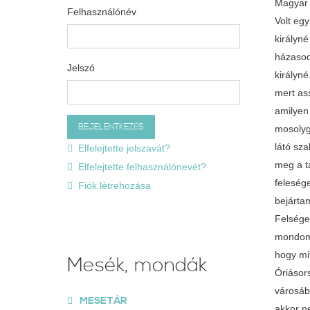
Magyar 
Felhasználónév
Volt egyszer egy király, s annak egy szép felesége. Úgy éltek, mint két gerlicemadár, de nem sokáig tartott ez a tubicás élet, mert a királyné nehéz beteg lett, s meg sem gyógyult többet. Mikor a királyné megérezte a halálát, azt hagyta az urának, hogy csak úgy házasodjék meg másodszor, ha hozzá hasonlatos szép leányt talál. A király megesküdött erre, s egy óra sem telt belé, meghalt a királyné. Sírt a király keservesen, majd megölte a búbánat, de hogy eltelt az esztendő, gondolta magában, mégiscsak megházasodik, mert asszony nélkül nincs a háznak igaz ékessége. Elindult hát világgá, bejárt több országot, láto
Jelszó
Elfelejtette jelszavát?
Elfelejtette felhasználónevét?
Fiók létrehozása
Mesék, mondák
MESETÁR