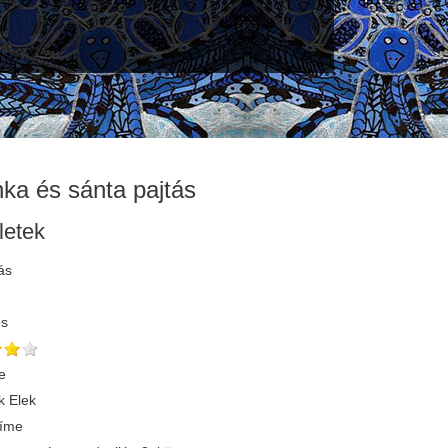
ka és sánta pajtás
letek
ás
és
e
 Elek
címe