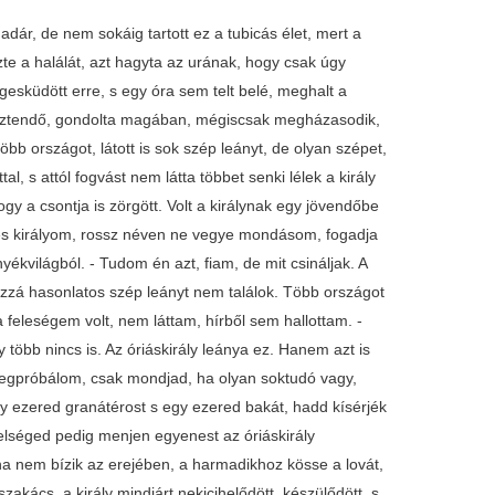
ta, s engedte, mint egy kezes bárány, hogy felüljön rá. Fel is ült a szakács, s azzal, hopp! Keresztülugratott a kapun. Az óriás-királykisasszony is hirtelen fölpattant egy másik lóra, de mire keresztülugratott a kapun, a szakács úgy eltűnt, mintha a föld nyelte volna el. Mit volt mit nem tenni, visszafordult nagy búsan, s mondta az apjának: - No, édesapám, egy vitéz akadt, aki erősebb nálam, s az is itthagyott. De még jóformán ki sem mondta ezt, jött a szakács királyi ruhában. Hej, örült az óriás-királykisasszony! Egyszeriben elmátkásodtak, s ha a szakács akarja, mindjárt papot is hívnak, de ő azt mondta, hogy csak várjanak egy hetet. Csak azt várta a szakács, hogy szerét-módját ejthesse, lement az istállóba. Ott volt az ő gazdája, éppen a lovakat vakarta. - Adj' isten! Ismer-e engem, felséges királyom? Nézte, nézte a király, de nem ismerte meg. - Úgy nézzen meg engem, hogy én a felséged szakácsa vagyok. Hamar vegye fel a ruhámat, s menjen fel a palotába, én már elmátkásodtam a királykisasszonnyal. Egy hét múlva lesz a lakodalom, esküdjék meg vele, én meg addig kocsis leszek felséged helyett. Gondolt ide, gondolt oda a király, tegye-e, ne-e, mégis csak arra fordult a gondolatja, hogy fölvette a szakács királyi ruháját, ment egyenest a palotába. Nem vette észre sem a király, sem a királykisasszony a hamisságot, s mikor a hét kitelt, megtartották a lakodalmat, hét nap s hét éjjel szólott a muzsika, folyt a bor s a sok mindenféle drága lé. Akkor a király lement a szakácshoz, s kérdezte: - Hát most mit csináljak? - Azt, felséges királyom, hogy menjen haza az országába. Az óriáskirály a legszebb paripáit ajánlja majd, de felséged csak mondja, hogy az igáslovakkal megy s az igáskocsissal. Visszamegy a király a palotába, mondja az apósának, hogy haza akar menni. - Jól van, fiam, ámbátor itt is maradhatnál, mert az én országom nagyobb a tiednél. Válaszd ki a legszebb hat lovat, azzal vidd haza a feleségedet. Mondta a király: - Nem kell nekem szép ló, apámuram. Messze van az én hazám, nehéz az útja, csak igásló győzi azt. - Hát legyen a kedved szerint, hanem a legöregebb kocsisomat küldöm, nehogy bajotok essék. - Csak hadd jöjjön az igáslovak kocsisa, apámuram, az ismeri legjobban a lovak szokását. De így s de úgy, beszélt erre-arra az óriáskirály, mert mindenképpen szerette volna megakadályozni, hogy király legyen az igáskocsisa, hanem azt sem akarta megmondani a vejének, ki s mi legyen a kocsis, mégiscsak eleresztette az igáskocsist. Na, felkészülődnek, útnak indulnak, de minekelőtte elindultak volna, a szakács odasuttintott a királynak: - Felséges királyom, vigyázzon, mert a városon kívül van egy virágoskert, s mikor azon átmegyünk, a felesége azt kívánja, hogy állítsa meg a kocsist, s szakasszon neki három rózsát. Ám felséged kiáltson elé: hajts! Nehogy rózsát szakasszon, mert attól nem lesz szebb a királyné, amint mondja, hanem még háromszorta erősebb, mint most, s bizony akkor nem tudom, hogy bírunk-e vele! Hát csakugyan, amikor a virágoskertbe értek, megszólalt a királyné: - Jaj de szép rózsák! Szakassz le hármat, édes uram, majd meglátod, hétszerte szebb leszek! - Hajts - kiáltott elé a király a kocsisnak -, nem érünk rá a rózsaszedésre! A királyné szólni sem mert többet. Mikor a határra értek, a katonák, kik addig ott táboroztak, mind fölkerekedtek s kísérték a király kocsiját nagy bandaszóval, úgy mentek a király városába, ott meg kicsődültek a népek, vivátoztak, s hét álló hétig állott a dínomdánom, hejehuja, hogy ím, hazakerült a király, s feleséget hozott, éppen olyan szépet, amilyen az első volt. Telt-múlt az idő, a király s a királyné úgy élt, mint két gilicemadár, de egyszer egy este valamin összeszólalkoztak, szóból szó kerekedett, s ha a király hirtelen ki nem szelel az ajtón, bizony csúful jár. Leszalad az istállóba, mondja a szakácsból lett kocsisnak, hogy mi történt, s vissza, sem mert menni, mert attól tart, hogy a felesége megagyabugyálja. - Csak maradjon itt felséged - m