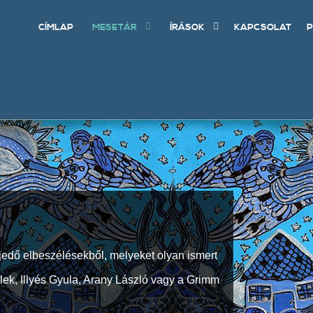
CÍMLAP
MESETÁR
ÍRÁSOK
KAPCSOLAT
P
jedő elbeszélésekből, melyeket olyan ismert
Elek, Illyés Gyula, Arany László vagy a Grimm