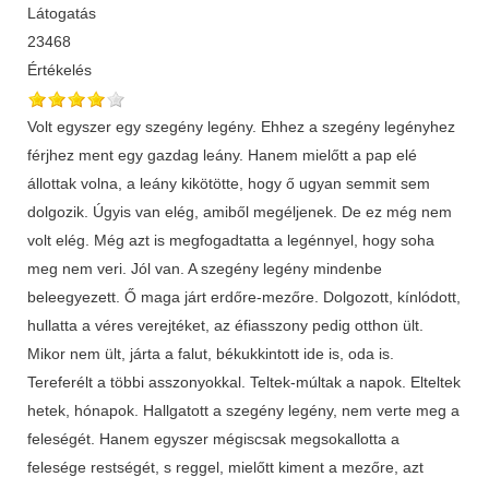
Látogatás
23468
Értékelés
Volt egyszer egy szegény legény. Ehhez a szegény legényhez
férjhez ment egy gazdag leány. Hanem mielőtt a pap elé
állottak volna, a leány kikötötte, hogy ő ugyan semmit sem
dolgozik. Úgyis van elég, amiből megéljenek. De ez még nem
volt elég. Még azt is megfogadtatta a legénnyel, hogy soha
meg nem veri. Jól van. A szegény legény mindenbe
beleegyezett. Ő maga járt erdőre-mezőre. Dolgozott, kínlódott,
hullatta a véres verejtéket, az éfiasszony pedig otthon ült.
Mikor nem ült, járta a falut, békukkintott ide is, oda is.
Tereferélt a többi asszonyokkal. Teltek-múltak a napok. Elteltek
hetek, hónapok. Hallgatott a szegény legény, nem verte meg a
feleségét. Hanem egyszer mégiscsak megsokallotta a
felesége restségét, s reggel, mielőtt kiment a mezőre, azt