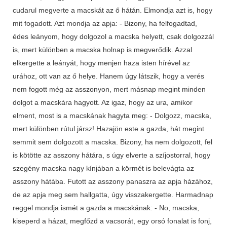
cudarul megverte a macskát az ő hátán. Elmondja azt is, hogy
mit fogadott. Azt mondja az apja: - Bizony, ha felfogadtad,
édes leányom, hogy dolgozol a macska helyett, csak dolgozzál
is, mert különben a macska holnap is megverődik. Azzal
elkergette a leányát, hogy menjen haza isten hírével az
urához, ott van az ő helye. Hanem úgy látszik, hogy a verés
nem fogott még az asszonyon, mert másnap megint minden
dolgot a macskára hagyott. Az igaz, hogy az ura, amikor
elment, most is a macskának hagyta meg: - Dolgozz, macska,
mert különben rútul jársz! Hazajön este a gazda, hát megint
semmit sem dolgozott a macska. Bizony, ha nem dolgozott, fel
is kötötte az asszony hátára, s úgy elverte a szíjostorral, hogy
szegény macska nagy kínjában a körmét is belevágta az
asszony hátába. Futott az asszony panaszra az apja házához,
de az apja meg sem hallgatta, úgy visszakergette. Harmadnap
reggel mondja ismét a gazda a macskának: - No, macska,
kiseperd a házat, megfőzd a vacsorát, egy orsó fonalat is fonj,