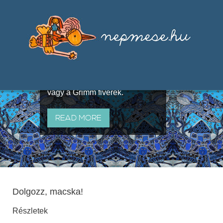
Válogatások a szájhagyomány
útján terjedő elbeszélésekből,
melyeket olyan ismert gyűjtők
állítottak össze, mint Benedek
Elek, Illyés Gyula, Arany László
vagy a Grimm fivérek.
READ MORE
Dolgozz, macska!
Részletek