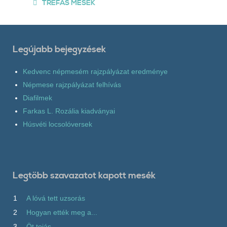
TRÉFÁS MESÉK
Legújabb bejegyzések
Kedvenc népmesém rajzpályázat eredménye
Népmese rajzpályázat felhívás
Diafilmek
Farkas L. Rozália kiadványai
Húsvéti locsolóversek
Legtöbb szavazatot kapott mesék
1
A lóvá tett uzsorás
2
Hogyan ették meg a...
3
Öt tojás