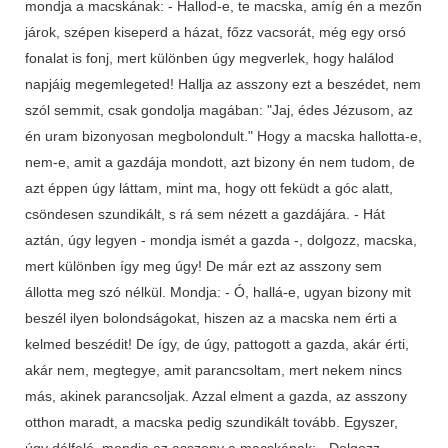
mondja a macskának: - Hallod-e, te macska, amíg én a mezőn
járok, szépen kiseperd a házat, főzz vacsorát, még egy orsó
fonalat is fonj, mert különben úgy megverlek, hogy halálod
napjáig megemlegeted! Hallja az asszony ezt a beszédet, nem
szól semmit, csak gondolja magában: "Jaj, édes Jézusom, az
én uram bizonyosan megbolondult." Hogy a macska hallotta-e,
nem-e, amit a gazdája mondott, azt bizony én nem tudom, de
azt éppen úgy láttam, mint ma, hogy ott feküdt a góc alatt,
csöndesen szundikált, s rá sem nézett a gazdájára. - Hát
aztán, úgy legyen - mondja ismét a gazda -, dolgozz, macska,
mert különben így meg úgy! De már ezt az asszony sem
állotta meg szó nélkül. Mondja: - Ó, hallá-e, ugyan bizony mit
beszél ilyen bolondságokat, hiszen az a macska nem érti a
kelmed beszédit! De így, de úgy, pattogott a gazda, akár érti,
akár nem, megtegye, amit parancsoltam, mert nekem nincs
más, akinek parancsoljak. Azzal elment a gazda, az asszony
otthon maradt, a macska pedig szundikált tovább. Egyszer,
úgy délfelé, mondja az asszony a macskának: - Dolgozz,