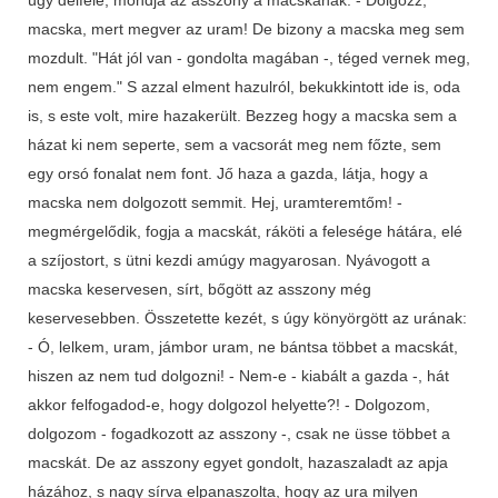
macska, mert megver az uram! De bizony a macska meg sem
mozdult. "Hát jól van - gondolta magában -, téged vernek meg,
nem engem." S azzal elment hazulról, bekukkintott ide is, oda
is, s este volt, mire hazakerült. Bezzeg hogy a macska sem a
házat ki nem seperte, sem a vacsorát meg nem főzte, sem
egy orsó fonalat nem font. Jő haza a gazda, látja, hogy a
macska nem dolgozott semmit. Hej, uramteremtőm! -
megmérgelődik, fogja a macskát, ráköti a felesége hátára, elé
a szíjostort, s ütni kezdi amúgy magyarosan. Nyávogott a
macska keservesen, sírt, bőgött az asszony még
keservesebben. Összetette kezét, s úgy könyörgött az urának:
- Ó, lelkem, uram, jámbor uram, ne bántsa többet a macskát,
hiszen az nem tud dolgozni! - Nem-e - kiabált a gazda -, hát
akkor felfogadod-e, hogy dolgozol helyette?! - Dolgozom,
dolgozom - fogadkozott az asszony -, csak ne üsse többet a
macskát. De az asszony egyet gondolt, hazaszaladt az apja
házához, s nagy sírva elpanaszolta, hogy az ura milyen