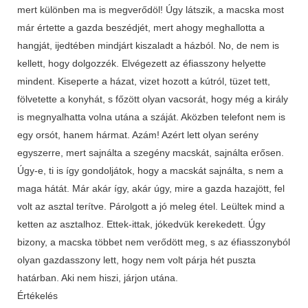
mert különben ma is megverődöl! Úgy látszik, a macska most
már értette a gazda beszédjét, mert ahogy meghallotta a
hangját, ijedtében mindjárt kiszaladt a házból. No, de nem is
kellett, hogy dolgozzék. Elvégezett az éfiasszony helyette
mindent. Kiseperte a házat, vizet hozott a kútról, tüzet tett,
fölvetette a konyhát, s főzött olyan vacsorát, hogy még a király
is megnyalhatta volna utána a száját. Aközben telefont nem is
egy orsót, hanem hármat. Azám! Azért lett olyan serény
egyszerre, mert sajnálta a szegény macskát, sajnálta erősen.
Úgy-e, ti is így gondoljátok, hogy a macskát sajnálta, s nem a
maga hátát. Már akár így, akár úgy, mire a gazda hazajött, fel
volt az asztal terítve. Párolgott a jó meleg étel. Leültek mind a
ketten az asztalhoz. Ettek-ittak, jókedvük kerekedett. Úgy
bizony, a macska többet nem verődött meg, s az éfiasszonyból
olyan gazdasszony lett, hogy nem volt párja hét puszta
határban. Aki nem hiszi, járjon utána.
Értékelés