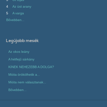
4
Az üst arany
5
A varga
Bővebben...
Legújabb mesék
Az okos leány
A hétfejű sárkány
KINEK NEHEZEBB A DOLGA?
Mióta örökölhetik a...
Mióta nem választanak...
Bővebben...