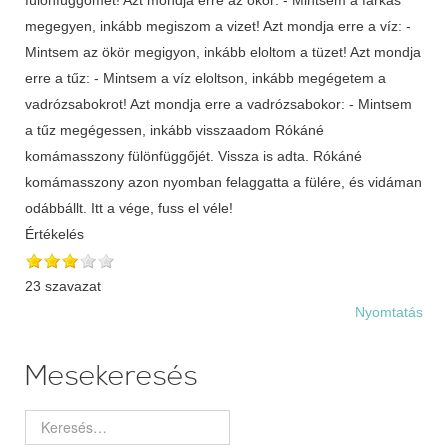
megegyen, inkább megiszom a vizet! Azt mondja erre a víz: -
Mintsem az ökör megigyon, inkább eloltom a tüzet! Azt mondja
erre a tűz: - Mintsem a víz eloltson, inkább megégetem a
vadrózsabokrot! Azt mondja erre a vadrózsabokor: - Mintsem
a tűz megégessen, inkább visszaadom Rókáné
komámasszony fülönfüggőjét. Vissza is adta. Rókáné
komámasszony azon nyomban felaggatta a fülére, és vidáman
odábbállt. Itt a vége, fuss el véle!
Értékelés
23 szavazat
Nyomtatás
Mesekeresés