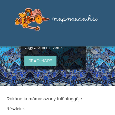
Válogatások a szájhagyomány
útján terjedő elbeszélésekből,
melyeket olyan ismert gyűjtők
állítottak össze, mint Benedek
Elek, Illyés Gyula, Arany László
vagy a Grimm fivérek.
READ MORE
Rókáné komámasszony fülönfüggője
Részletek