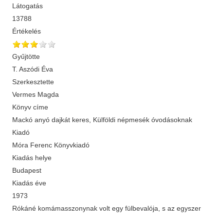
Látogatás
13788
Értékelés
Gyűjtötte
T. Aszódi Éva
Szerkesztette
Vermes Magda
Könyv címe
Mackó anyó dajkát keres, Külföldi népmesék óvodásoknak
Kiadó
Móra Ferenc Könyvkiadó
Kiadás helye
Budapest
Kiadás éve
1973
Rókáné komámasszonynak volt egy fülbevalója, s az egyszer