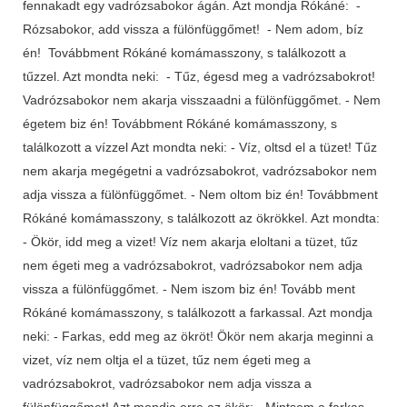
fennakadt egy vadrózsabokor ágán. Azt mondja Rókáné: -
Rózsabokor, add vissza a fülönfüggőmet! - Nem adom, bíz
én! Továbbment Rókáné komámasszony, s találkozott a
tűzzel. Azt mondta neki: - Tűz, égesd meg a vadrózsabokrot!
Vadrózsabokor nem akarja visszaadni a fülönfüggőmet. - Nem
égetem biz én! Továbbment Rókáné komámasszony, s
találkozott a vízzel Azt mondta neki: - Víz, oltsd el a tüzet! Tűz
nem akarja megégetni a vadrózsabokrot, vadrózsabokor nem
adja vissza a fülönfüggőmet. - Nem oltom biz én! Továbbment
Rókáné komámasszony, s találkozott az ökrökkel. Azt mondta:
- Ökör, idd meg a vizet! Víz nem akarja eloltani a tüzet, tűz
nem égeti meg a vadrózsabokrot, vadrózsabokor nem adja
vissza a fülönfüggőmet. - Nem iszom biz én! Tovább ment
Rókáné komámasszony, s találkozott a farkassal. Azt mondja
neki: - Farkas, edd meg az ökröt! Ökör nem akarja meginni a
vizet, víz nem oltja el a tüzet, tűz nem égeti meg a
vadrózsabokrot, vadrózsabokor nem adja vissza a
fülönfüggőmet! Azt mondja erre az ökör: - Mintsem a farkas