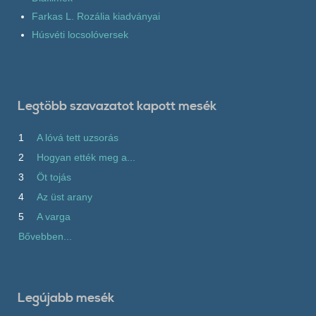
Farkas L. Rozália kiadványai
Húsvéti locsolóversek
Legtöbb szavazatot kapott mesék
1
A lóvá tett uzsorás
2
Hogyan ették meg a...
3
Öt tojás
4
Az üst arany
5
A varga
Bővebben...
Legújabb mesék