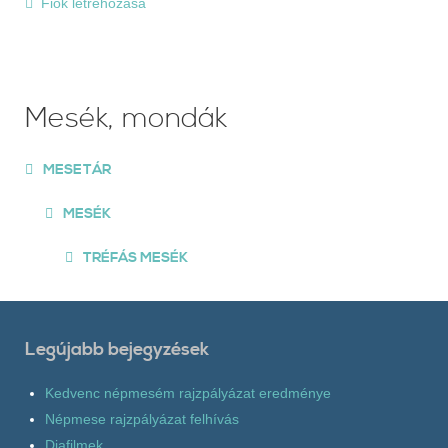
Fiók létrehozása
Mesék, mondák
MESETÁR
MESÉK
TRÉFÁS MESÉK
Legújabb bejegyzések
Kedvenc népmesém rajzpályázat eredménye
Népmese rajzpályázat felhívás
Diafilmek