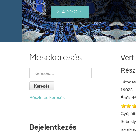
READ MORE
Mesekeresés
Vert 
Rész
Látogat
Keresés
19025
Részletes keresés
Értékel
Gyűjtött
Sebest
Bejelentkezés
Szerkes