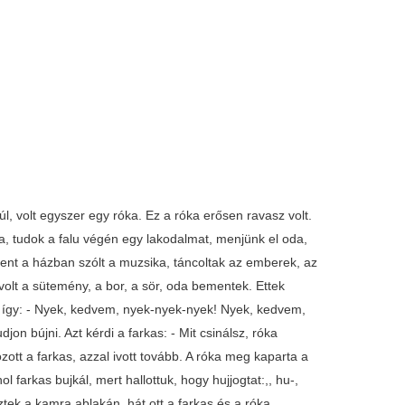
l, volt egyszer egy róka. Ez a róka erősen ravasz volt.
ma, tudok a falu végén egy lakodalmat, menjünk el oda,
 Bent a házban szólt a muzsika, táncoltak az emberek, az
 volt a sütemény, a bor, a sör, oda bementek. Ettek
gy így: - Nyek, kedvem, nyek-nyek-nyek! Nyek, kedvem,
djon bújni. Azt kérdi a farkas: - Mit csinálsz, róka
ott a farkas, azzal ivott tovább. A róka meg kaparta a
ol farkas bujkál, mert hallottuk, hogy hujjogtat:,, hu-,
ek a kamra ablakán, hát ott a farkas és a róka.