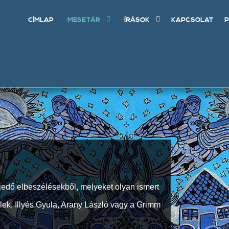
CÍMLAP
MESETÁR
ÍRÁSOK
KAPCSOLAT
P
jedő elbeszélésekből, melyeket olyan ismert
Elek, Illyés Gyula, Arany László vagy a Grimm