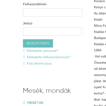
Kovács
Felhasználónév
Könyv 
Az eltá
Kiadó
Jelszó
Móra Fe
Kiadás 
Budape
Kiadás 
1984
Elfelejtette jelszavát?
Hol volt
Elfelejtette felhasználónevét?
Összetal
Fiók létrehozása
ott lehe
asszonyo
jókat, 
nyek! A 
Mesék, mondák
koma? - 
likat, k
MESETÁR
hu-hú, 