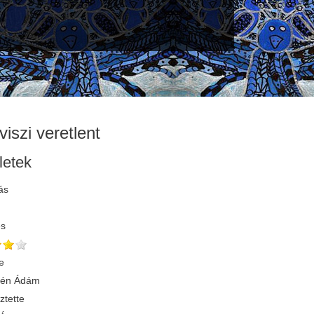
viszi veretlent
letek
ás
és
e
yén Ádám
ztette