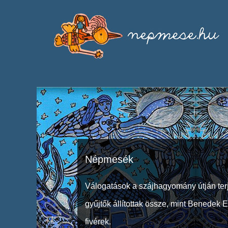
Népmesék
Válogatások a szájhagyomány útján ter
gyűjtők állítottak össze, mint Benedek 
fivérek.