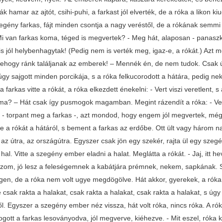
ták hamar az ajtót, csihi-puhi, a farkast jól elverték, de a róka a likon kiug
egény farkas, fájt minden csontja a nagy veréstől, de a rókának semmi 
 Mi van farkas koma, téged is megvertek? - Meg hát, alaposan - panasz
s jól helybenhagytak! (Pedig nem is verték meg, igaz-e, a rókát.) Azt 
ehogy ránk találjanak az emberek! – Mennék én, de nem tudok. Csak ú
úgy sajgott minden porcikája, s a róka felkucorodott a hátára, pedig n
 farkas vitte a rókát, a róka elkezdett énekelni: - Vert viszi veretlent, s a
a? – Hát csak így pusmogok magamban. Megint rázendít a róka: - Vert vis
 - torpant meg a farkas -, azt mondod, hogy engem jól megvertek, még 
e a rókát a hátáról, s bement a farkas az erdőbe. Ott ült vagy három na
 az útra, az országútra. Egyszer csak jön egy szekér, rajta ül egy szegé
hal. Vitte a szegény ember eladni a halat. Meglátta a rókát. - Jaj, itt
om, jó lesz a feleségemnek a kabátjára prémnek, nekem, sapkának. S a 
 Igen, de a róka nem volt ugye megdögölve. Hát akkor, gyerekek, a róka 
 csak rakta a halakat, csak rakta a halakat, csak rakta a halakat, s úg
l. Egyszer a szegény ember néz vissza, hát volt róka, nincs róka. A rók
ogott a farkas lesoványodva, jól megverve, kiéhezve. - Mit eszel, róka