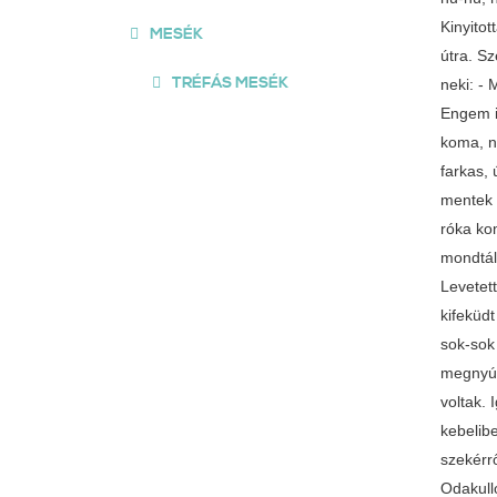
Kinyitot
MESÉK
útra. Sz
TRÉFÁS MESÉK
neki: -
Engem i
koma, n
farkas, 
mentek a
róka kom
mondtál
Levetett
kifeküdt
sok-sok 
megnyúz
voltak.
kebelibe
szekérrő
Odakull