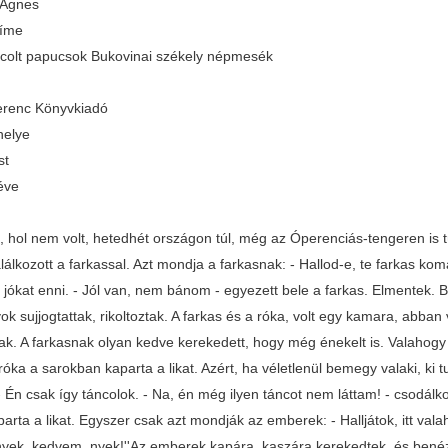
 Ágnes
címe
ncolt papucsok Bukovinai székely népmesék
renc Könyvkiadó
helye
st
éve
, hol nem volt, hetedhét országon túl, még az Óperenciás-tengeren is tú
álkozott a farkassal. Azt mondja a farkasnak: - Hallod-e, te farkas ko
t jókat enni. - Jól van, nem bánom - egyezett bele a farkas. Elmentek.
k sujjogtattak, rikoltoztak. A farkas és a róka, volt egy kamara, abban
ittak. A farkasnak olyan kedve kerekedett, hogy még énekelt is. Valaho
róka a sarokban kaparta a likat. Azért, ha véletlenül bemegy valaki, ki tu
Én csak így táncolok. - Na, én még ilyen táncot nem láttam! - csodálkoz
aparta a likat. Egyszer csak azt mondják az emberek: - Halljátok, itt valah
nyek, kedvem, nyek!''Az emberek kapára, kaszára kerekedtek, és benézt