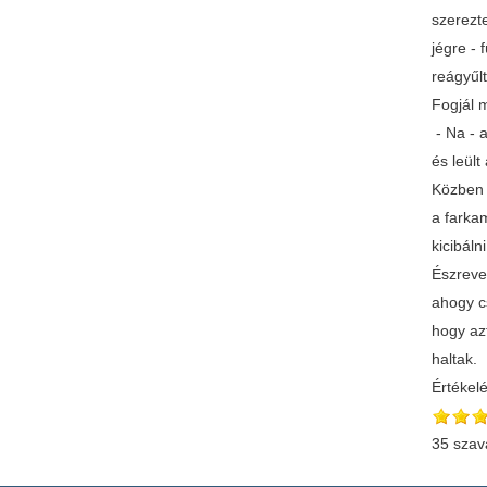
szerezte
jégre - 
reágyűlt
Fogjál m
- Na - a
és leült
Közben f
a farkam
kicibál
Észrevet
ahogy cs
hogy az
haltak.
Értékel
35 szav