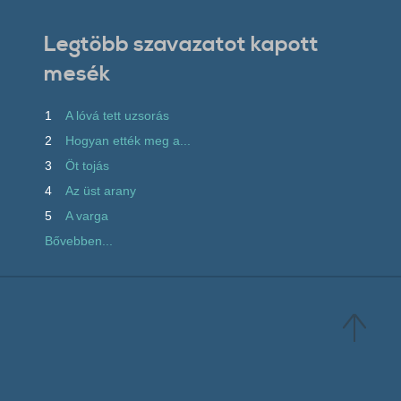
Legtöbb szavazatot kapott
mesék
1
A lóvá tett uzsorás
2
Hogyan ették meg a...
3
Öt tojás
4
Az üst arany
5
A varga
Bővebben...