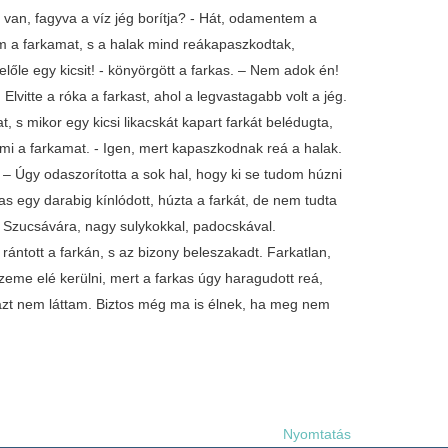
e van, fagyva a víz jég borítja? - Hát, odamentem a
tam a farkamat, s a halak mind reákapaszkodtak,
lőle egy kicsit! - könyörgött a farkas. – Nem adok én!
lvitte a róka a farkast, ahol a legvastagabb volt a jég.
kat, s mikor egy kicsi likacskát kapart farkát belédugta,
lami a farkamat. - Igen, mert kapaszkodnak reá a halak.
 – Úgy odaszorította a sok hal, hogy ki se tudom húzni
as egy darabig kínlódott, húzta a farkát, de nem tudta
a Szucsávára, nagy sulykokkal, padocskával.
 rántott a farkán, s az bizony beleszakadt. Farkatlan,
zeme elé kerülni, mert a farkas úgy haragudott reá,
, azt nem láttam. Biztos még ma is élnek, ha meg nem
Nyomtatás