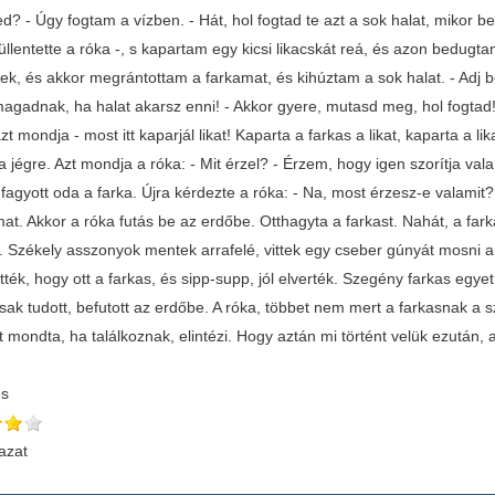
d? - Úgy fogtam a vízben. - Hát, hol fogtad te azt a sok halat, mikor b
füllentette a róka -, s kapartam egy kicsi likacskát reá, és azon bedug
ek, és akkor megrántottam a farkamat, és kihúztam a sok halat. - Adj be
agadnak, ha halat akarsz enni! - Akkor gyere, mutasd meg, hol fogtad! E
zt mondja - most itt kaparjál likat! Kaparta a farkas a likat, kaparta a li
 a jégre. Azt mondja a róka: - Mit érzel? - Érzem, hogy igen szorítja va
agyott oda a farka. Újra kérdezte a róka: - Na, most érzesz-e valamit?
at. Akkor a róka futás be az erdőbe. Otthagyta a farkast. Nahát, a fark
ni. Székely asszonyok mentek arrafelé, vittek egy cseber gúnyát mosni 
ték, hogy ott a farkas, és sipp-supp, jól elverték. Szegény farkas egyet
ak tudott, befutott az erdőbe. A róka, többet nem mert a farkasnak a s
t mondta, ha találkoznak, elintézi. Hogy aztán mi történt velük ezután
és
azat