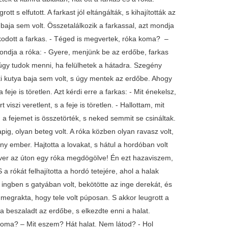
rott s elfutott. A farkast jól eltángálták, s kihajították az
baja sem volt. Összetalálkozik a farkassal, azt mondja
kodott a farkas. - Téged is megvertek, róka koma? –
mondja a róka: - Gyere, menjünk be az erdőbe, farkas
gy tudok menni, ha felülhetek a hátadra. Szegény
eki kutya baja sem volt, s úgy mentek az erdőbe. Ahogy
 feje is töretlen. Azt kérdi erre a farkas: - Mit énekelsz,
zi veretlent, s a feje is töretlen. - Hallottam, mit
a fejemet is összetörték, s neked semmit se csináltak.
pig, olyan beteg volt. A róka közben olyan ravasz volt,
ny ember. Hajtotta a lovakat, s hátul a hordóban volt
 hever az úton egy róka megdögölve! Én ezt hazaviszem,
rókát felhajította a hordó tetejére, ahol a halak
ingben s gatyában volt, bekötötte az inge derekát, és
y megrakta, hogy tele volt púposan. S akkor leugrott a
a beszaladt az erdőbe, s elkezdte enni a halat.
 koma? – Mit eszem? Hát halat. Nem látod? - Hol