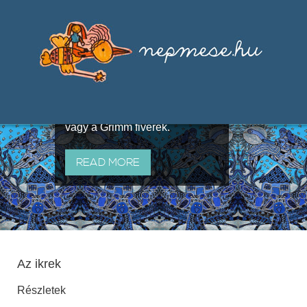
Válogatások a szájhagyomány
útján terjedő elbeszélésekből,
melyeket olyan ismert gyűjtők
állítottak össze, mint Benedek
Elek, Illyés Gyula, Arany László
vagy a Grimm fivérek.
READ MORE
Az ikrek
Részletek