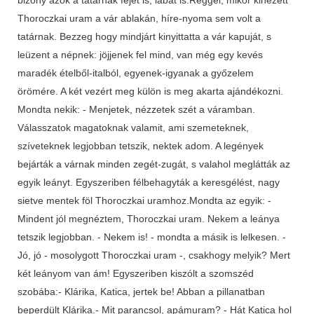
Thoroczkai uram a vár ablakán, híre-nyoma sem volt a
tatárnak. Bezzeg hogy mindjárt kinyittatta a vár kapuját, s
leüzent a népnek: jöjjenek fel mind, van még egy kevés
maradék ételből-italból, egyenek-igyanak a győzelem
örömére. A két vezért meg külön is meg akarta ajándékozni.
Mondta nekik: - Menjetek, nézzetek szét a váramban.
Válasszatok magatoknak valamit, ami szemeteknek,
szíveteknek legjobban tetszik, nektek adom. A legények
bejárták a várnak minden zegét-zugát, s valahol meglátták az
egyik leányt. Egyszeriben félbehagyták a keresgélést, nagy
sietve mentek föl Thoroczkai uramhoz.Mondta az egyik: -
Mindent jól megnéztem, Thoroczkai uram. Nekem a leánya
tetszik legjobban. - Nekem is! - mondta a másik is lelkesen. -
Jó, jó - mosolygott Thoroczkai uram -, csakhogy melyik? Mert
két leányom van ám! Egyszeriben kiszólt a szomszéd
szobába:- Klárika, Katica, jertek be! Abban a pillanatban
beperdült Klárika.- Mit parancsol, apámuram? - Hát Katica hol