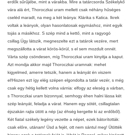
erdők sűrűjébe, mint a várakba. Mire a tatárcsorda Székelykő
vára alá ért, Thoroczkai uram mellett csak néhány hűséges
cseléd maradt, na meg a két leánya: Klárika s Katica. Ikrek
voltak a leányok, olyan hasonlatosak egymáshoz, mint egyik
tojás a másikhoz. S szép mind a kettő, mint a ragyogó
csillag.Úgy látszik, megneszelte ezt a tatárok vezére, mert
megszállotta a várat körös-körül, s el sem mozdult onnét.
Várta szép csöndesen, míg Thoroczkai uram kinyitja a kaput.
Azt mondja akkor majd Thoroczkai uramnak: mehet
kigyelmed, amerre tetszik, hanem a leányát én viszem
el!Hiszen ezt így elég szépen elgondolta a tatár vezér, s még
csak egy hétig kellett volna várnia: elfogy az eleség a várban,
s Thoroczkai uram bizonnyal, semhogy éhen halni lássa két
szép leányát, feladja a várat. Hanem egy sötét, csillagtalan
éjszakán rajta ütött a nép (az éhség kergette ki az erdőből).
Két fiatal székely legény vezette a népet, ezek bátorították:
csak előre, utánam! Üsd a fejét, ott nem sántul meg! Ütötték
bizony azok a tatárnak fejét is, lábát is.Reggel, mikor kinézett