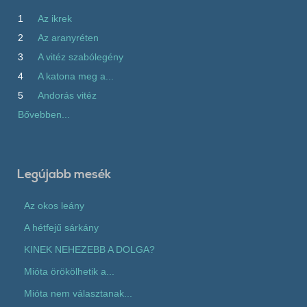
1
Az ikrek
2
Az aranyréten
3
A vitéz szabólegény
4
A katona meg a...
5
Andorás vitéz
Bővebben...
Legújabb mesék
Az okos leány
A hétfejű sárkány
KINEK NEHEZEBB A DOLGA?
Mióta örökölhetik a...
Mióta nem választanak...