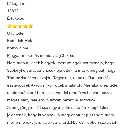
Látogatás
12828
Értékelés
Gyűjtötte
Benedek Elek
Könyv címe
Magyar mese- és mondavilág 3. kötet
Nem tudom, kinek higgyek, mert az egyik azt mondja, hogy
Székelykő várát az óriások építették, a másik meg azt, hogy
Thoroczkai Vendel vajda őkigyelme, ennek előtte hatszáz
esztendővel. Akkor, mikor jöttek a tatárok. Már akárki építette,
a tatárjáráskor Thoroczkai Vendel uramé volt a vár, mely a
magas hegy tetejéről büszkén nézett le Torockó-
Szentgyörgyre.Hát csakugyan jöttek a tatárok: égő faluk
jelentették, hogy itt vannak. A megriadott nép azt sem tudta,
merre meneküljön: várakba-e, erdőkbe-e? Többen szaladtak