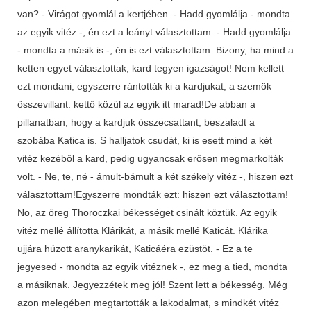
van? - Virágot gyomlál a kertjében. - Hadd gyomlálja - mondta
az egyik vitéz -, én ezt a leányt választottam. - Hadd gyomlálja
- mondta a másik is -, én is ezt választottam. Bizony, ha mind a
ketten egyet választottak, kard tegyen igazságot! Nem kellett
ezt mondani, egyszerre rántották ki a kardjukat, a szemök
összevillant: kettő közül az egyik itt marad!De abban a
pillanatban, hogy a kardjuk összecsattant, beszaladt a
szobába Katica is. S halljatok csudát, ki is esett mind a két
vitéz kezéből a kard, pedig ugyancsak erősen megmarkolták
volt. - Ne, te, né - ámult-bámult a két székely vitéz -, hiszen ezt
választottam!Egyszerre mondták ezt: hiszen ezt választottam!
No, az öreg Thoroczkai békességet csinált köztük. Az egyik
vitéz mellé állította Klárikát, a másik mellé Katicát. Klárika
ujjára húzott aranykarikát, Katicáéra ezüstöt. - Ez a te
jegyesed - mondta az egyik vitéznek -, ez meg a tied, mondta
a másiknak. Jegyezzétek meg jól! Szent lett a békesség. Még
azon melegében megtartották a lakodalmat, s mindkét vitéz