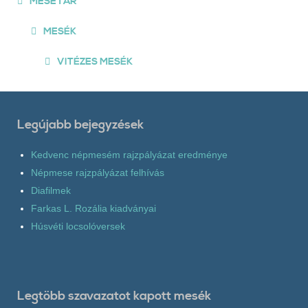
MESETÁR
MESÉK
VITÉZES MESÉK
Legújabb bejegyzések
Kedvenc népmesém rajzpályázat eredménye
Népmese rajzpályázat felhívás
Diafilmek
Farkas L. Rozália kiadványai
Húsvéti locsolóversek
Legtöbb szavazatot kapott mesék