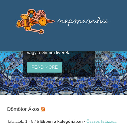
Válogatások a szájhagyomány
útján terjedő elbeszélésekből,
melyeket olyan ismert gyűjtők
állítottak össze, mint Benedek
Elek, Illyés Gyula, Arany László
vagy a Grimm fivérek.
READ MORE
Dömötör Ákos
Találatok: 1 - 5 / 5
Ebben a kategóriában
·
Összes listázása