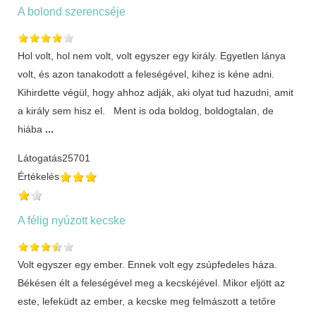
A bolond szerencséje
Hol volt, hol nem volt, volt egyszer egy király. Egyetlen lánya
volt, és azon tanakodott a feleségével, kihez is kéne adni.
Kihirdette végül, hogy ahhoz adják, aki olyat tud hazudni, amit
a király sem hisz el. Ment is oda boldog, boldogtalan, de
hiába
...
Látogatás
25701
Értékelés
A félig nyúzott kecske
Volt egyszer egy ember. Ennek volt egy zsúpfedeles háza.
Békésen élt a feleségével meg a kecskéjével. Mikor eljött az
este, lefeküdt az ember, a kecske meg felmászott a tetőre