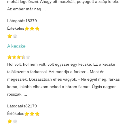
mohát legelészni. Ahogy ott mászkált, potyogott a zsúp lefelé.
Az ember már nag
...
Látogatás
18379
Értékelés
A kecske
Hol volt, hol nem volt, volt egyszer egy kecske. Ez a kecske
találkozott a farkassal. Azt mondja a farkas: - Most én
megeszlek. Borzasztóan éhes vagyok. - Ne egyél meg, farkas
koma, inkább elhozom neked a három fiamat. Úgyis nagyon
rosszak.
...
Látogatás
82179
Értékelés