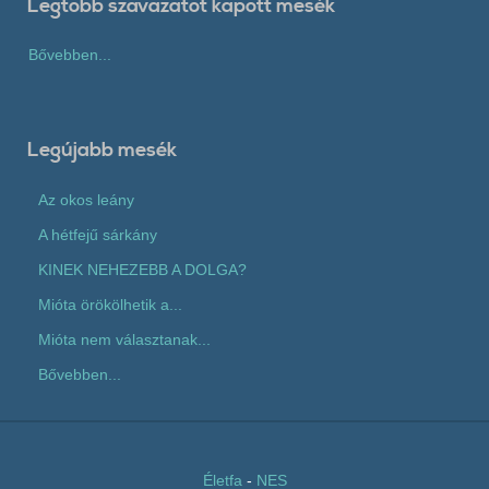
Legtöbb szavazatot kapott mesék
Bővebben...
Legújabb mesék
Az okos leány
A hétfejű sárkány
KINEK NEHEZEBB A DOLGA?
Mióta örökölhetik a...
Mióta nem választanak...
Bővebben...
Életfa
-
NES