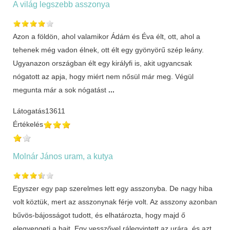
A világ legszebb asszonya
Azon a földön, ahol valamikor Ádám és Éva élt, ott, ahol a
tehenek még vadon élnek, ott élt egy gyönyörű szép leány.
Ugyanazon országban élt egy királyfi is, akit ugyancsak
nógatott az apja, hogy miért nem nősül már meg. Végül
megunta már a sok nógatást
...
Látogatás
13611
Értékelés
Molnár János uram, a kutya
Egyszer egy pap szerelmes lett egy asszonyba. De nagy hiba
volt köztük, mert az asszonynak férje volt. Az asszony azonban
bűvös-bájosságot tudott, és elhatározta, hogy majd ő
elegyengeti a bajt. Egy vesszővel rálegyintett az urára, és azt