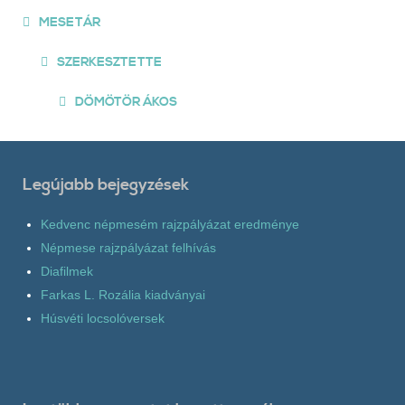
MESETÁR
SZERKESZTETTE
DÖMÖTÖR ÁKOS
Legújabb bejegyzések
Kedvenc népmesém rajzpályázat eredménye
Népmese rajzpályázat felhívás
Diafilmek
Farkas L. Rozália kiadványai
Húsvéti locsolóversek