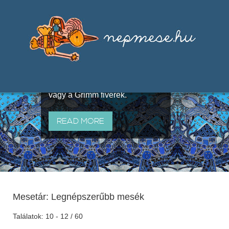
Válogatások a szájhagyomány
útján terjedő elbeszélésekből,
melyeket olyan ismert gyűjtők
állítottak össze, mint Benedek
Elek, Illyés Gyula, Arany László
vagy a Grimm fivérek.
READ MORE
Mesetár: Legnépszerűbb mesék
Találatok: 10 - 12 / 60