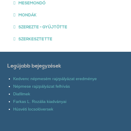
MESEMONDÓ
MONDÁK
SZEREZTE - GYŰJTÖTTE
SZERKESZTETTE
Legújabb bejegyzések
Kedvenc népmesém rajzpályázat eredménye
Népmese rajzpályázat felhívás
Diafilmek
Farkas L. Rozália kiadványai
Húsvéti locsolóversek