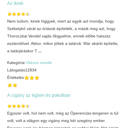
Az ikrek
Nem tudom, kinek higgyek, mert az egyik azt mondja, hogy
Székelykő várát az óriások építették, a másik meg azt, hogy
Thoroczkai Vendel vajda őkigyelme, ennek előtte hatszáz
esztendővel. Akkor, mikor jöttek a tatárok. Már akárki építette,
a tatárjáráskor T
...
Kategória:
Vitézes mesék
Látogatás
12834
Értékelés
A cigány az égben és pokolban
Egyszer volt, hol nem volt, még az Óperenciás-tengeren is túl
volt, volt a világon egy cigány meg két szegény ember.
Egyszer ezek így hárman kimentek az erdőre fáért. Hát amint