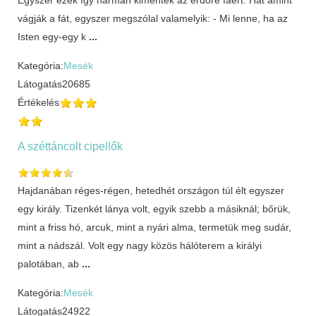
vágják a fát, egyszer megszólal valamelyik: - Mi lenne, ha az
Isten egy-egy k
...
Kategória:
Mesék
Látogatás
20685
Értékelés
A széttáncolt cipellők
Hajdanában réges-régen, hetedhét országon túl élt egyszer
egy király. Tizenkét lánya volt, egyik szebb a másiknál; bőrük,
mint a friss hó, arcuk, mint a nyári alma, termetük meg sudár,
mint a nádszál. Volt egy nagy közös hálóterem a királyi
palotában, ab
...
Kategória:
Mesék
Látogatás
24922