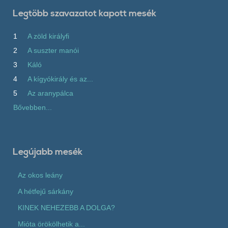
Legtöbb szavazatot kapott mesék
1
A zöld királyfi
2
A suszter manói
3
Káló
4
A kígyókirály és az...
5
Az aranypálca
Bővebben...
Legújabb mesék
Az okos leány
A hétfejű sárkány
KINEK NEHEZEBB A DOLGA?
Mióta örökölhetik a...