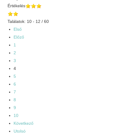
Értékelés
Találatok: 10 - 12 / 60
Első
Előző
1
2
3
4
5
6
7
8
9
10
Következő
Utolsó