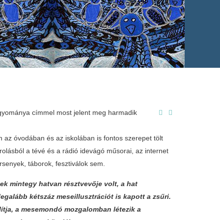
agyománya címmel most jelent meg harmadik
z óvodában és az iskolában is fontos szerepet tölt
lásból a tévé és a rádió idevágó műsorai, az internet
senyek, táborok, fesztiválok sem.
 mintegy hatvan résztvevője volt, a hat
galább kétszáz meseillusztrációt is kapott a zsűri.
lítja, a mesemondó mozgalomban létezik a