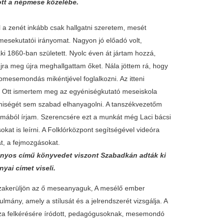
ott a népmese közelébe.
l a zenét inkább csak hallgatni szeretem, mesét
mesekutatói irányomat. Nagyon jó előadó volt,
ki 1860-ban született. Nyolc éven át jártam hozzá,
újra meg újra meghallgattam őket. Nála jöttem rá, hogy
pmesemondás mikéntjével foglalkozni. Az itteni
. Ott ismertem meg az egyéniségkutató meseiskola
niségét sem szabad elhanyagolni. A tanszékvezetőm
témából írjam. Szerencsére ezt a munkát még Laci bácsi
at is leírni. A Folklórközpont segítségével videóra
at, a fejmozgásokat.
onyos című könyvedet viszont Szabadkán adták ki
ai címet viseli.
szakerüljön az ő meseanyaguk, A mesélő ember
mány, amely a stílusát és a jelrendszerét vizsgálja. A
 felkérésére íródott, pedagógusoknak, mesemondó