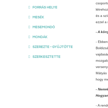
csoport
FORRÁS HELYE
létreho
és a sz
MESÉK
ezzel a 
MESEMONDÓ
- A kön
MONDÁK
- Ebben
SZEREZTE - GYŰJTÖTTE
Boldizs
vajdaság
SZERKESZTETTE
mozgalo
versenye
Mátyás k
hogy me
- Nemré
Hogyan
- A ren