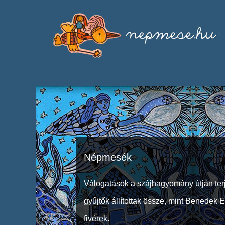
Népmesék
Válogatások a szájhagyomány útján ter
gyűjtők állítottak össze, mint Benedek 
fivérek.