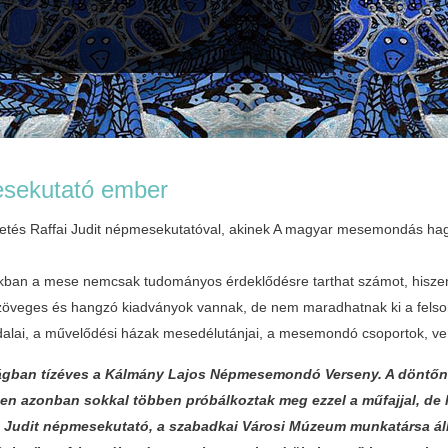
sekutató ember
etés Raffai Judit népmesekutatóval, akinek A magyar mesemondás h
kban a mese nemcsak tudományos érdeklődésre tarthat számot, hiszen a
szöveges és hangzó kiadványok vannak, de nem maradhatnak ki a felsoro
alai, a művelődési házak mesedélutánjai, a mesemondó csoportok, ver
gban tízéves a Kálmány Lajos Népmesemondó Verseny. A döntőnek
en azonban sokkal többen próbálkoztak meg ezzel a műfajjal, de le
 Judit népmesekutató, a szabadkai Városi Múzeum munkatársa ál