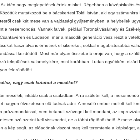
. Az idén nagy meglepetések értek minket. Régebben a középiskolás és 
 Közöttük mutatkozott be a bácskertesi Toldi István, aki egy számunkra 
tesről csak két mese van a vajdasági gyűjteményben, a helybeliek ugyan
t a mesemondás. Vannak falvak, például Torontálvásárhely és Széke
 Csantavéren és Ludason, már a második generáció vesz részt a vetélk
rásukat használva is érhetnek el sikereket, sokkal magabiztosabbá vá
dással kezdődött. Most már olyan összetartó ereje van, hogy a szülők 
ező települések valamelyikére, mint korábban. Ludas egyébként elzárt 
yon felerősödött.
sélsz, vagy csak kutatod a meséket?
tkán mesélek, inkább csak a családban. Arra születni kell, a mesemond
tet nagyon élvezetesen elő tudnak adni. A mesélő ember mellett kell l
a prózamondással, nem betanult szöveget kell mondani, az improvizáció
etesen szó szerint kell visszaadni, de a többi rögtönözhető. A mese o
 a kép segít, az előadónak viszont meg kell teremtenie a képiséget, a k