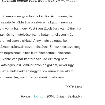
i Társaság elnöke vagy, írod a doktori munkádat.
enni" nekem nagyon fontos kérdés. Azt hiszem, ha
sszatérők többsége a szívére hallgatott, nem az
em volna baj, hogy Pest ilyen távolságra van tőlünk, ha
ak, és nem utolsósorban a határ. Itt teljesen más
hon teljesen elsikkad. Annyi más dologgal kell
lyázatok írásával, elszámolásával. Ehhez nincs szükség
tt néprajznak, nincs kutatóintézetünk, nincsenek
. Évente van pár konferencia, de ezt még nem
atalógus lesz. Amikor azon dolgozom, akkor úgy
l az elmúlt években nagyon sok munkát vállaltam,
, sikerül-e, mert máris vannak új ötleteim.
TÓTH Lívia
Forrás:
Hétnap
- 2004. június - Szabadka