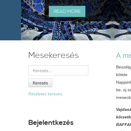
READ MORE
Mesekeresés
A me
Beszélg
kötete
Keresés
Napjain
be, új 
Részletes keresés
meseold
Vajdasá
körzetb
Bejelentkezés
RAFFAI