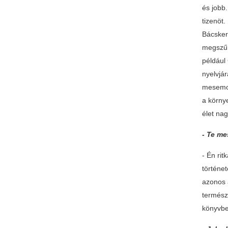
és jobb
tizenöt.
Bácsker
megszűn
például
nyelvjá
mesemon
a körny
élet nag
- Te me
- Én ri
történe
azonos 
termész
könyvben