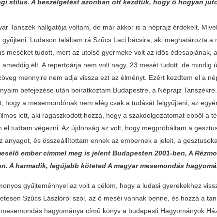
gi stílus. A beszélgetést azonban ott kezdtük, hogy ő hogyan jut
yar Tanszék hallgatója voltam, de már akkor is a néprajz érdekelt. Mive
 gyűjteni. Ludason találtam rá Szűcs Laci bácsira, aki meghatározta a 
us meséket tudott, mert az utolsó gyermeke volt az idős édesapjának, a
 ameddig élt. A repertoárja nem volt nagy, 23 mesét tudott, de mindig 
 szöveg mennyire nem adja vissza ezt az élményt. Ezért kezdtem el a né
nyaim befejezése után beiratkoztam Budapestre, a Néprajz Tanszékre
t, hogy a mesemondónak nem elég csak a tudását felgyűjteni, az egyé
Vilmos lett, aki ragaszkodott hozzá, hogy a szakdolgozatomat ebből a 
n el tudtam végezni. Az újdonság az volt, hogy megpróbáltam a gesztusok
az anyagot, és összeállítottam ennek az embernek a jeleit, a gesztusok
mesélő ember címmel meg is jelent Budapesten 2001-ben, A Rézm
n. A harmadik, legújabb köteted A magyar mesemondás hagyomány
monyos gyűjteménnyel az volt a célom, hogy a ludasi gyerekekhez vis
etesen Szűcs Lászlóról szól, az ő meséi vannak benne, és hozzá a tanul
mesemondás hagyománya című könyv a budapesti Hagyományok Háza