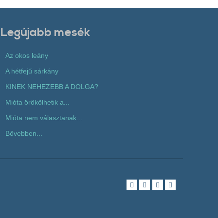
Legújabb mesék
Az okos leány
A hétfejű sárkány
KINEK NEHEZEBB A DOLGA?
Mióta örökölhetik a...
Mióta nem választanak...
Bővebben...