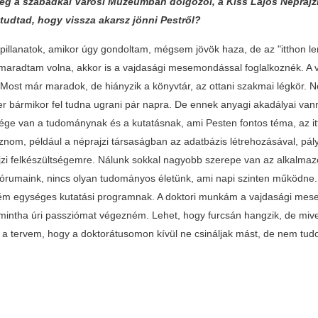
leg a szabadkai Városi Múzeumban dolgozol, a Kiss Lajos Néprajz
tudtad, hogy vissza akarsz jönni Pestről?
k pillanatok, amikor úgy gondoltam, mégsem jövök haza, de az "itthon l
maradtam volna, akkor is a vajdasági mesemondással foglalkoznék. A vi
 Most már maradok, de hiányzik a könyvtár, az ottani szakmai légkör. N
r bármikor fel tudna ugrani pár napra. De ennek anyagi akadályai vann
sége van a tudománynak és a kutatásnak, ami Pesten fontos téma, az itt
oznom, például a néprajzi társaságban az adatbázis létrehozásával, pá
jzi felkészültségemre. Nálunk sokkal nagyobb szerepe van az alkalmazo
 fórumaink, nincs olyan tudományos életünk, ami napi szinten működne
m egységes kutatási programnak. A doktori munkám a vajdasági mesek
mintha úri passziómat végezném. Lehet, hogy furcsán hangzik, de mive
 a tervem, hogy a doktorátusomon kívül ne csináljak mást, de nem tudom