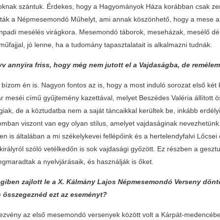
oknak szántuk. Érdekes, hogy a Hagyományok Háza korábban csak zenéve
zták a Népmesemondó Műhelyt, ami annak köszönhető, hogy a mese a
ínpadi mesélés virágkora. Mesemondó táborok, meseházak, mesélő dél
műfajjal, jó lenne, ha a tudomány tapasztalatait is alkalmazni tudnák.
yv annyira friss, hogy még nem jutott el a Vajdaságba, de remélem,
 bízom én is. Nagyon fontos az is, hogy a most induló sorozat első két
ár meséi című gyűjtemény kazettával, melyet Beszédes Valéria állított
iak, de a köztudatba nem a saját táncaikkal kerültek be, inkább erdély
mban viszont van egy olyan stílus, amelyet vajdaságinak nevezhetün
n is általában a mi székelykevei fellépőink és a hertelendyfalvi Lőcsei
irályról szóló vetélkedőn is sok vajdasági győzött. Ez részben a geszt
gmaradtak a nyelvjárásaik, és használják is őket.
giben zajlott le a X. Kálmány Lajos Népmesemondó Verseny döntője
 összegeznéd ezt az eseményt?
dezvény az első mesemondó versenyek között volt a Kárpát-medencében