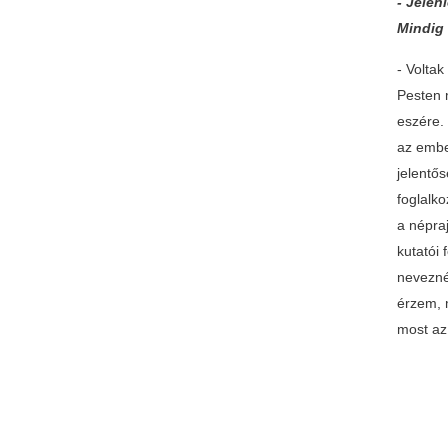
- Jelen
Mindig 
- Volta
Pesten 
eszére.
az embe
jelentő
foglalk
a népra
kutatói
nevezné
érzem, 
most az