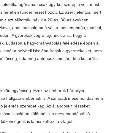
felnőttkategóriában csak egy-két szereplő volt, most
ismeretlen tündérmesét hozott. Ez azért jelentős, mert
is azt állították, náluk a 20-as, 30-as években
lykeve, ahol mozgalommá vált a mesemondás, máshol,
edőn. A gyerekek végre rájönnek arra, hogy a
lnak. Ludason a hagyományápolás feléledése éppen a
ismét a helybeli iskolába íratják a gyermekeiket, nem
közösség, oda még autóbusz sem jár, de a kulturális
ó külön egyéniség. Ezek az emberek bármilyen
ennie hallgató embernek is. A színpadi mesemondás nem
 jelentős szerepet kap. Az állandósult részeket
lvasása is sokban különbözik a mesemondástól. A
özönségnek is látnia kell azt a világot.