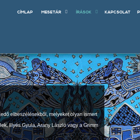
CÍMLAP
MESETÁR
ÍRÁSOK
KAPCSOLAT
P
jedő elbeszélésekből, melyeket olyan ismert
Elek, Illyés Gyula, Arany László vagy a Grimm