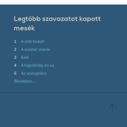
Legtöbb szavazatot kapott
mesék
1
A zöld királyfi
2
A suszter manói
3
Káló
4
A kígyókirály és az...
5
Az aranypálca
Bővebben...