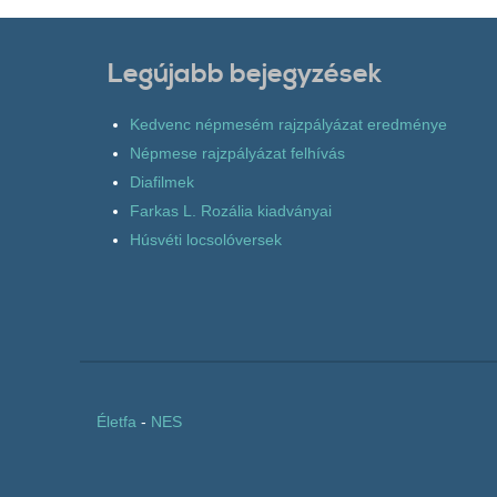
Legújabb bejegyzések
Kedvenc népmesém rajzpályázat eredménye
Népmese rajzpályázat felhívás
Diafilmek
Farkas L. Rozália kiadványai
Húsvéti locsolóversek
Életfa
-
NES