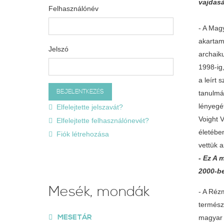
vajdasá
Felhasználónév
- A Mag
akartam
Jelszó
archaik
1998-ig,
a leírt
tanulmá
lényegé
Elfelejtette jelszavát?
Voight 
Elfelejtette felhasználónevét?
életébe
Fiók létrehozása
vettük 
- Ez A 
2000-be
Mesék, mondák
- A Réz
termész
MESETÁR
magyar 