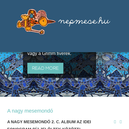
Válogatások a szájhagyomány
útján terjedő elbeszélésekből,
melyeket olyan ismert gyűjtők
állítottak össze, mint Benedek
Elek, Illyés Gyula, Arany László
vagy a Grimm fivérek.
READ MORE
A nagy mesemondó
A NAGY MESEMONDÓ 2. C. ALBUM AZ IDEI