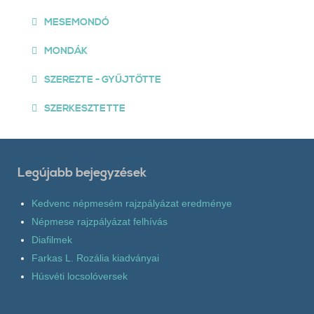
MESEMONDÓ
MONDÁK
SZEREZTE - GYŰJTÖTTE
SZERKESZTETTE
Legújabb bejegyzések
Kedvenc népmesém rajzpályázat eredménye
Népmese rajzpályázat felhívás
Diafilmek
Farkas L. Rozália kiadványai
Húsvéti locsolóversek