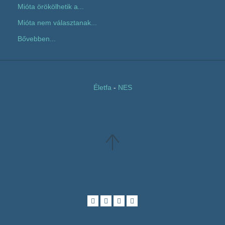
Mióta örökölhetik a...
Mióta nem választanak...
Bővebben...
Életfa
-
NES