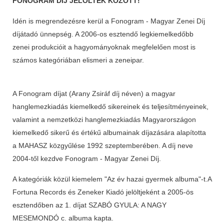
FONOGRAM DÍJ JELÖLTEK KÖZÖTT!
Idén is megrendezésre kerül a Fonogram - Magyar Zenei Díj
díjátadó ünnepség. A 2006-os esztendő legkiemelkedőbb
zenei produkcióit a hagyományoknak megfelelően most is
számos kategóriában elismeri a zeneipar.
A Fonogram díjat (Arany Zsiráf díj néven) a magyar
hanglemezkiadás kiemelkedő sikereinek és teljesítményeinek,
valamint a nemzetközi hanglemezkiadás Magyarországon
kiemelkedő sikerű és értékű albumainak díjazására alapította
a MAHASZ közgyűlése 1992 szeptemberében. A díj neve
2004-től kezdve Fonogram - Magyar Zenei Díj.
A kategóriák közül kiemelem "Az év hazai gyermek albuma"-t.A
Fortuna Records és Zeneker Kiadó jelöltjeként a 2005-ös
esztendőben az 1. díjat SZABÓ GYULA: A NAGY
MESEMONDÓ c. albuma kapta.