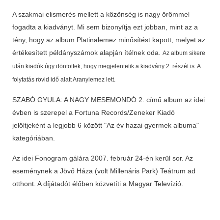
A szakmai elismerés mellett a közönség is nagy örömmel
fogadta a kiadványt. Mi sem bizonyítja ezt jobban, mint az a
tény, hogy az album Platinalemez minősítést kapott, melyet az
értékesített példányszámok alapján ítélnek oda.
Az album sikere
után kiadók úgy döntöttek, hogy megjelentetik a kiadvány 2. részét is. A
folytatás rövid idő alatt Aranylemez lett.
SZABÓ GYULA: A NAGY MESEMONDÓ 2. című album az idei
évben is szerepel a Fortuna Records/Zeneker Kiadó
jelöltjeként a legjobb 6 között "Az év hazai gyermek albuma"
kategóriában.
Az idei Fonogram gálára 2007. február 24-én kerül sor. Az
eseménynek a Jövő Háza (volt Millenáris Park) Teátrum ad
otthont. A díjátadót élőben közvetíti a Magyar Televízió.