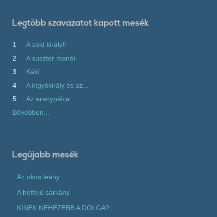
Legtöbb szavazatot kapott mesék
1
A zöld királyfi
2
A suszter manói
3
Káló
4
A kígyókirály és az...
5
Az aranypálca
Bővebben...
Legújabb mesék
Az okos leány
A hétfejű sárkány
KINEK NEHEZEBB A DOLGA?