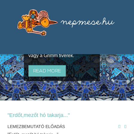
Válogatások a szájhagyomány
útján terjedő elbeszélésekből,
melyeket olyan ismert gyűjtők
állítottak össze, mint Benedek
Elek, Illyés Gyula, Arany László
vagy a Grimm fivérek.
READ MORE
"Erdőt,mezőt hó takarja..."
LEMEZBEMUTATÓ ELŐADÁS