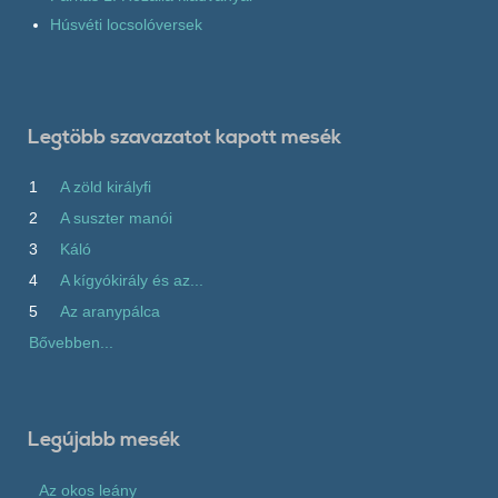
Húsvéti locsolóversek
Legtöbb szavazatot kapott mesék
1
A zöld királyfi
2
A suszter manói
3
Káló
4
A kígyókirály és az...
5
Az aranypálca
Bővebben...
Legújabb mesék
Az okos leány