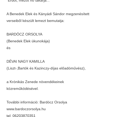
"Erdőt, mezőt hó takarja..."
A Benedek Elek és Kányádi Sándor megzenésített
verseiből készült lemezt bemutatja:
BARDÓCZ ORSOLYA
(Benedek Elek ükunokája)
és
DÉVAI NAGY KAMILLA
(Liszt-,Bartók és Kazinczy-díjas előadóművész),
a Krónikás Zenede növendékeinek
közreműködésével.
További információ: Bardócz Orsolya
www.bardoczorsolya.hu
tel: 06203870351