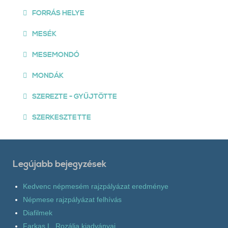
FORRÁS HELYE
MESÉK
MESEMONDÓ
MONDÁK
SZEREZTE - GYŰJTÖTTE
SZERKESZTETTE
Legújabb bejegyzések
Kedvenc népmesém rajzpályázat eredménye
Népmese rajzpályázat felhívás
Diafilmek
Farkas L. Rozália kiadványai