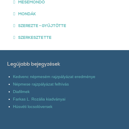
MESEMONDÓ
MONDÁK
SZEREZTE - GYŰJTÖTTE
SZERKESZTETTE
Legújabb bejegyzések
Kedvenc népmesém rajzpályázat eredménye
Népmese rajzpályázat felhívás
Diafilmek
Farkas L. Rozália kiadványai
Húsvéti locsolóversek