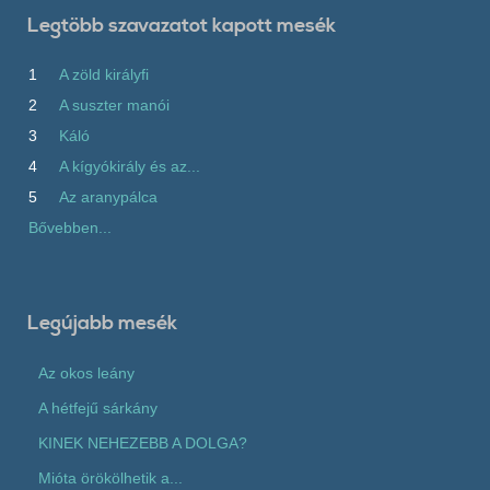
Legtöbb szavazatot kapott mesék
1
A zöld királyfi
2
A suszter manói
3
Káló
4
A kígyókirály és az...
5
Az aranypálca
Bővebben...
Legújabb mesék
Az okos leány
A hétfejű sárkány
KINEK NEHEZEBB A DOLGA?
Mióta örökölhetik a...