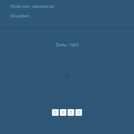
Mióta nem választanak...
Bővebben...
Életfa
-
NES