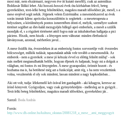
most már, nem elszármazó, negyven éve itt kutató mesélő), csak az autentikus
Boldizsár Ildikó lehet. Aki hosszú-hosszú évek óta kórházban fekvő, beteg
gyerekekhez, testi-lelki beteg felnőttekhez, magukra maradt idősekhez jár, mesél, s a
mese erejével segít nekik. Jöjjenek velem Extrémiába: a mesemódszerrel az évek
során immár kilenc aprócska koraszülöttön is segítettek - a meseterapeuta a
helyszínen, a körülmények pontos ismeretében dönti el, melyik, személyre szabott
történet segíthet az élet-halál mezsgyéjén billegő apró emberkén, a mesét a szülők
mondják el, s a rögzített történetet attól fogva már az inkubátorban hallgatja a pici
páciens. Hiszik, nem hiszik - a lényegen nem változtat: minden életfunkció
látványosan, azonnal, mérhetően javul...
A mese ősidők óta, évezredeken át az emberiség fontos sorvezetője volt: évezredes
bölcsességet, milliók tudását, tapasztalatát adták vele tovább a mesemondók. Az
emberek - nem a gyerekek: a mese jó kétszáz évvel ez előttig felnőtt műfaj! - sok
más mellett megtanulhatták belőle, hogyan éljenek és haljanak; hogy mi a dolguk a
világban, mi fontos és mi lényegtelen. A mese gyarapodást, örömöt hozott - és
hozhatna ma is, ha betöltené még azt a funkcióját, amit rég, s ha nem veszítettünk
volna, veszítenénk el oly sok mindent, lassan mindent a nagy kapkodásban...
Aki ott volt, tudja: lélekemelő két órával lett gazdagabb - aki kihagyta, keresse az
írónő könyveit. Gyógyuljon, vagy csak gyönyörködjön - mellesleg az is gyógyít...
Testi-lelki beteg felnőttekhez, magukra maradt idősekhez, gyerekekhez jár...
Szerző:
Boda András
Forrás:
http://www.dh-online.hu/kultura_oktatas/20081218_a_mese__ami_meggyogyit