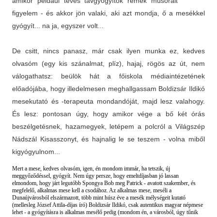
amikor például tévés távgyógyítók remek műsorait
figyelem - és akkor jön valaki, aki azt mondja, ő a mesékkel
gyógyít... na ja, egyszer volt...
De csitt, nincs panasz, már csak ilyen munka ez, kedves
olvasóm (egy kis szánalmat, plíz), hajaj, rögös az út, nem
válogathatsz: beülök hát a főiskola médiaintézetének
előadójába, hogy illedelmesen meghallgassam Boldizsár Ildikó
mesekutató és -terapeuta mondandóját, majd lesz valahogy.
És lesz: pontosan úgy, hogy amikor vége a bő két órás
beszélgetésnek, hazamegyek, letépem a polcról a Világszép
Nádszál Kisasszonyt, és hajnalig le se teszem - volna miből
kigyógyulnom...
Mert a mese, kedves olvasóm, igen, én mondom immár, ha tetszik, új
meggyőződéssel, gyógyít. Nem úgy persze, hogy emeltdíjasban jó lassan
elmondom, hogy járt legutóbb Spongya Bob meg Patrick - avatott szakember, és
megfelelő, alkalmas mese kell a csodához. Az alkalmas mese, meséli a
Dunaújvárosból elszármazott, több mint húsz éve a mesék mélységeit kutató
(mellesleg József Attila-díjas író) Boldizsár Ildikó, csak autentikus magyar népmese
lehet - a gyógyításra is alkalmas mesélő pedig (mondom én, a városból, úgy tűnik