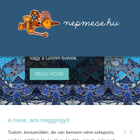
Válogatások a szájhagyomány
útján terjedő elbeszélésekből,
melyeket olyan ismert gyűjtők
állítottak össze, mint Benedek
Elek, Illyés Gyula, Arany László
vagy a Grimm fivérek.
READ MORE
A mese, ami meggyógyít
Tudom, korszerűtlen, de van bennem némi szkepszis,