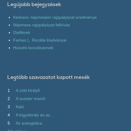
Legújabb bejegyzések
Kedvenc népmesém rajzpályázat eredménye
Népmese rajzpályázat felhívás
Diafilmek
Farkas L. Rozália kiadványai
Húsvéti locsolóversek
Legtöbb szavazatot kapott mesék
1
A zöld királyfi
2
A suszter manói
3
Káló
4
A kígyókirály és az...
5
Az aranypálca