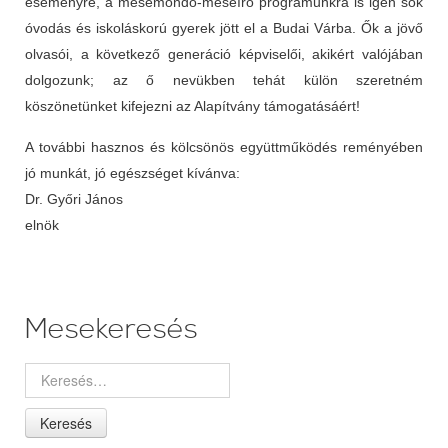
eseményre, a mesemondó-meseíró programunkra is igen sok
óvodás és iskoláskorú gyerek jött el a Budai Várba. Ők a jövő
olvasói, a következő generáció képviselői, akikért valójában
dolgozunk; az ő nevükben tehát külön szeretném
köszönetünket kifejezni az Alapítvány támogatásáért!
A további hasznos és kölcsönös együttműködés reményében
jó munkát, jó egészséget kívánva:
Dr. Győri János
elnök
Mesekeresés
Keresés