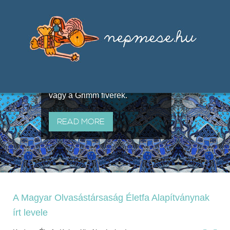
Válogatások a szájhagyomány
útján terjedő elbeszélésekből,
melyeket olyan ismert gyűjtők
állítottak össze, mint Benedek
Elek, Illyés Gyula, Arany László
vagy a Grimm fivérek.
READ MORE
A Magyar Olvasástársaság Életfa Alapítványnak
írt levele