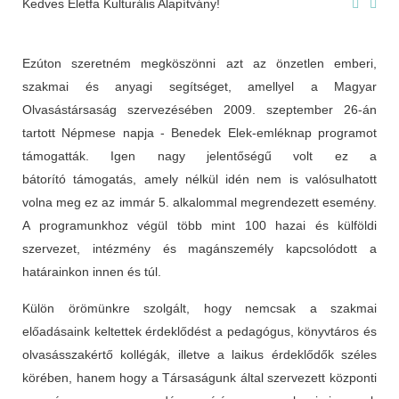
Kedves Életfa Kulturális Alapítvány!
Ezúton szeretném megköszönni azt az önzetlen emberi,
szakmai és anyagi segítséget, amellyel a Magyar
Olvasástársaság szervezésében 2009. szeptember 26-án
tartott Népmese napja - Benedek Elek-emléknap programot
támogatták. Igen nagy jelentőségű volt ez a
bátorító támogatás, amely nélkül idén nem is valósulhatott
volna meg ez az immár 5. alkalommal megrendezett esemény.
A programunkhoz végül több mint 100 hazai és külföldi
szervezet, intézmény és magánszemély kapcsolódott a
határainkon innen és túl.
Külön örömünkre szolgált, hogy nemcsak a szakmai
előadásaink keltettek érdeklődést a pedagógus, könyvtáros és
olvasásszakértő kollégák, illetve a laikus érdeklődők széles
körében, hanem hogy a Társaságunk által szervezett központi