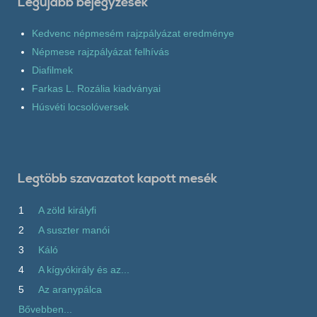
Legújabb bejegyzések
Kedvenc népmesém rajzpályázat eredménye
Népmese rajzpályázat felhívás
Diafilmek
Farkas L. Rozália kiadványai
Húsvéti locsolóversek
Legtöbb szavazatot kapott mesék
1
A zöld királyfi
2
A suszter manói
3
Káló
4
A kígyókirály és az...
5
Az aranypálca
Bővebben...