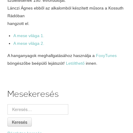
születésének 150. évfordulóját.
Lánczi Ágnes ebből az alkalomból készített műsora a Kossuth
Rádóban
hangzott el.
A mese világa 1.
A mese világa 2.
A hanganyagok meghallgatásához használja a
FoxyTunes
böngészőbe beépülő lejátszót!
Letölthető
innen.
Mesekeresés
Keresés