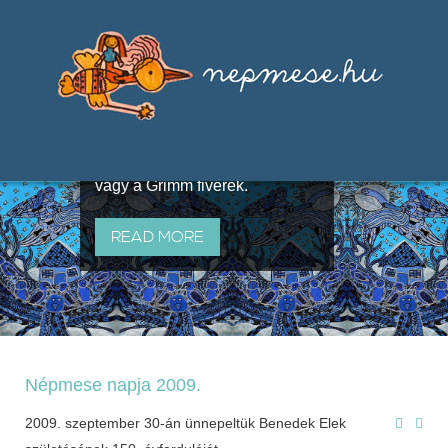
Válogatások a szájhagyomány
útján terjedő elbeszélésekből,
melyeket olyan ismert gyűjtők
állítottak össze, mint Benedek
Elek, Illyés Gyula, Arany László
vagy a Grimm fivérek.
READ MORE
Népmese napja 2009.
2009. szeptember 30-án ünnepeltük Benedek Elek