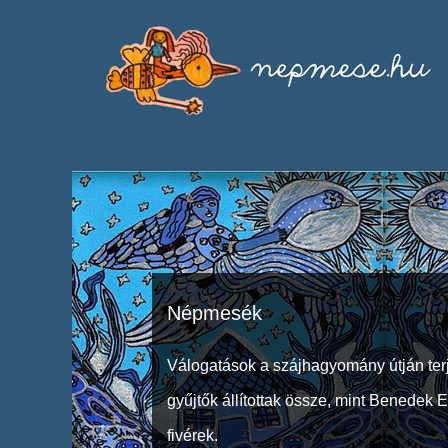
Népmesék
Válogatások a szájhagyomány útján ter
gyűjtők állítottak össze, mint Benedek 
fivérek.