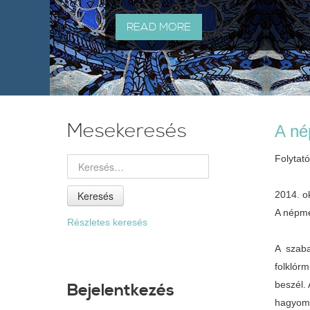
READ MORE
Mesekeresés
A né
Folytat
Keresés
2014. o
A népme
Részletes keresés
A szab
folklór
beszél.
Bejelentkezés
hagyomá