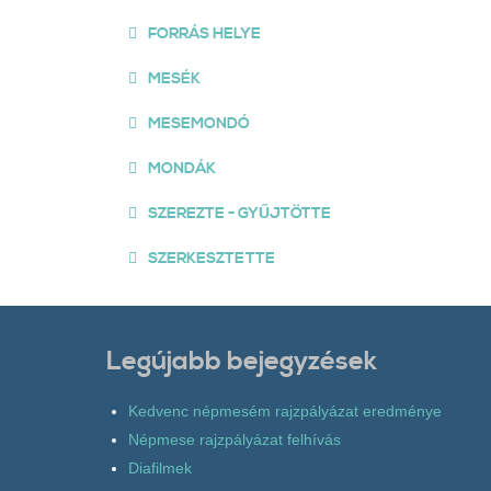
FORRÁS HELYE
MESÉK
MESEMONDÓ
MONDÁK
SZEREZTE - GYŰJTÖTTE
SZERKESZTETTE
Legújabb bejegyzések
Kedvenc népmesém rajzpályázat eredménye
Népmese rajzpályázat felhívás
Diafilmek