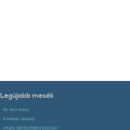
Legújabb mesék
Az okos leány
A hétfejű sárkány
KINEK NEHEZEBB A DOLGA?