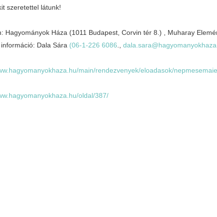
t szeretettel látunk!
n: Hagyományok Háza (1011 Budapest, Corvin tér 8.) , Muharay Elemér 
 információ: Dala Sára
(06-1-226 6086
.,
dala.sara@hagyomanyokhaza
www.hagyomanyokhaza.hu/
main/rendezvenyek/eloadasok/
nepmesemaiel
www.hagyomanyokhaza.hu/
oldal/387/