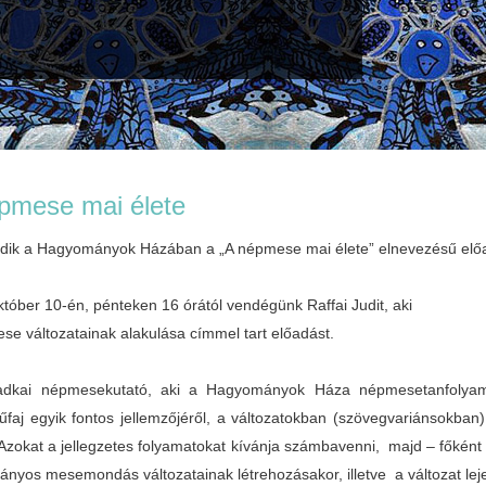
pmese mai élete
ódik a Hagyományok Házában a „A népmese mai élete” elnevezésű elő
któber 10-én, pénteken 16 órától vendégünk Raffai Judit, aki
se változatainak alakulása címmel tart előadást.
adkai népmesekutató, aki a Hagyományok Háza népmesetanfolyam
műfaj egyik fontos jellemzőjéről, a változatokban (szövegvariánsokban
 Azokat a jellegzetes folyamatokat kívánja számbavenni, majd – főként
nyos mesemondás változatainak létrehozásakor, illetve a változat lej