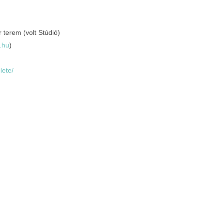
terem (volt Stúdió)
.hu
)
ete/