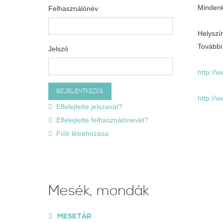
Mindenki
Felhasználónév
Helyszí
További
Jelszó
http://
http://
Elfelejtette jelszavát?
Elfelejtette felhasználónevét?
Fiók létrehozása
Mesék, mondák
MESETÁR