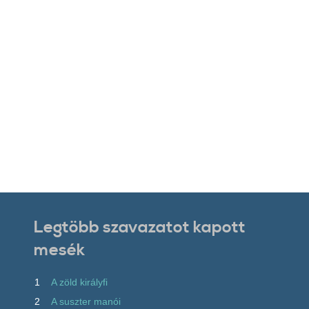
Legtöbb szavazatot kapott
mesék
1
A zöld királyfi
2
A suszter manói