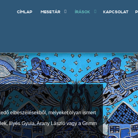
CÍMLAP
MESETÁR
ÍRÁSOK
KAPCSOLAT
P
jedő elbeszélésekből, melyeket olyan ismert
Elek, Illyés Gyula, Arany László vagy a Grimm