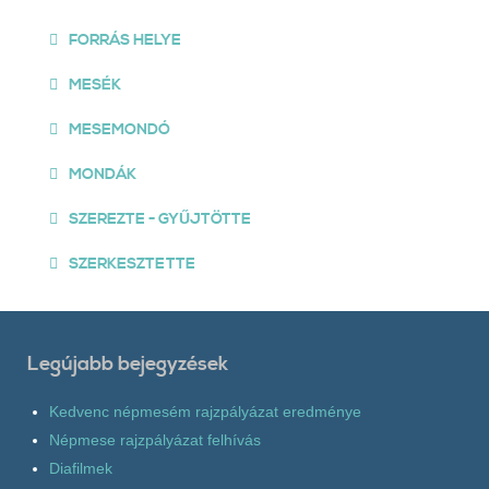
FORRÁS HELYE
MESÉK
MESEMONDÓ
MONDÁK
SZEREZTE - GYŰJTÖTTE
SZERKESZTETTE
Legújabb bejegyzések
Kedvenc népmesém rajzpályázat eredménye
Népmese rajzpályázat felhívás
Diafilmek