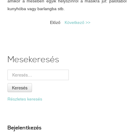
amikor a mesében egyik helyszínről a másikra jut: palotából
kunyhóba vagy barlangba stb.
Előző
Következő >>
Mesekeresés
Keresés
Részletes keresés
Bejelentkezés