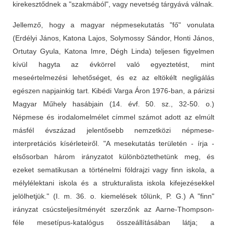
kirekesztődnek a "szakmából", vagy nevetség tárgyává válnak.
Jellemző, hogy a magyar népmesekutatás "fő" vonulata
(Erdélyi János, Katona Lajos, Solymossy Sándor, Honti János,
Ortutay Gyula, Katona Imre, Dégh Linda) teljesen figyelmen
kívül hagyta az évkörrel való egyeztetést, mint
meseértelmezési lehetőséget, és ez az eltökélt negligálás
egészen napjainkig tart. Kibédi Varga Áron 1976-ban, a párizsi
Magyar Műhely hasábjain (14. évf. 50. sz., 32-50. o.)
Népmese és irodalomelmélet címmel számot adott az elmúlt
másfél évszázad jelentősebb nemzetközi népmese-
interpretációs kísérleteiről. "A mesekutatás területén - írja -
elsősorban három irányzatot különböztethetünk meg, és
ezeket sematikusan a történelmi földrajzi vagy finn iskola, a
mélylélektani iskola és a strukturalista iskola kifejezésekkel
jelölhetjük." (I. m. 36. o. kiemelések tőlünk, P. G.) A "finn"
irányzat csúcsteljesítményét szerzőnk az Aarne-Thompson-
féle mesetípus-katalógus összeállításában látja; a