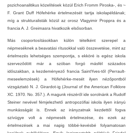
pszichoanalitikus közelítések közül Erich Fromm Piroska-, és ~
F. Grant Duff Hófehérke értelmezését tartja iskolapéldának;
míg a strukturalisták közül az orosz Vlagyimir Proppra és a
francia A. J. Greimasra hivatkozik elsősorban.
Más csoportosításokban külön tételként szerepel a
népmeséknek a beavatási rítusokkal való összevetése, mint az
értelmezés lehetséges szempontja, s ekköré is egész iskola
szerveződött már a szóban forgó másfél százados
időszakban, a kezdeményező francia SaintYves-től (Perrault-
meseelemzések) a Hófehérke-mesét ilyen nézőpontból
vizsgáztató N. J. Girardot-ig (Journal of the American Folklore
XC. 1970. No. 357.). A magunk részéről ide sorolnánk a Rudolf
Steiner nevével fémjelezhető antropozófiai iskola ilyen irányú
munkásságát is. Ennek az irányzatnak kezdettől fogva
szívügye volt a népmesék értelmezése, és ezek az
értelmezések a mai napig többé-kevésbé folyamatosan
kerülnek publikálásra. Egyik legismertebb példájuk Friedel