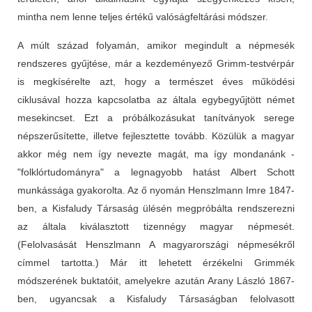
mintha nem lenne teljes értékű valóságfeltárási módszer.
A múlt század folyamán, amikor megindult a népmesék
rendszeres gyűjtése, már a kezdeményező Grimm-testvérpár
is megkísérelte azt, hogy a természet éves működési
ciklusával hozza kapcsolatba az általa egybegyűjtött német
mesekincset. Ezt a próbálkozásukat tanítványok serege
népszerűsítette, illetve fejlesztette tovább. Közülük a magyar
akkor még nem így nevezte magát, ma így mondanánk -
"folklórtudományra" a legnagyobb hatást Albert Schott
munkássága gyakorolta. Az ő nyomán Henszlmann Imre 1847-
ben, a Kisfaludy Társaság ülésén megpróbálta rendszerezni
az általa kiválasztott tizennégy magyar népmesét.
(Felolvasását Henszlmann A magyarországi népmesékről
címmel tartotta.) Már itt lehetett érzékelni Grimmék
módszerének buktatóit, amelyekre azután Arany László 1867-
ben, ugyancsak a Kisfaludy Társaságban felolvasott