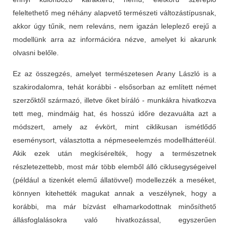
feleltethető meg néhány alapvető természeti változástípusnak,
akkor úgy tűnik, nem releváns, nem igazán leleplező erejű a
modellünk arra az információra nézve, amelyet ki akarunk
olvasni belőle.
Ez az összegzés, amelyet természetesen Arany László is a
szakirodalomra, tehát korábbi - elsősorban az említett német
szerzőktől származó, illetve őket bíráló - munkákra hivatkozva
tett meg, mindmáig hat, és hosszú időre dezavuálta azt a
módszert, amely az évkört, mint ciklikusan ismétlődő
eseménysort, választotta a népmeseelemzés modellhátteréül.
Akik ezek után megkísérelték, hogy a természetnek
részletezettebb, most már több elemből álló ciklusegységeivel
(például a tizenkét elemű állatövvel) modellezzék a meséket,
könnyen kitehették magukat annak a veszélynek, hogy a
korábbi, ma már bízvást elhamarkodottnak minősíthető
állásfoglalásokra való hivatkozással, egyszerűen