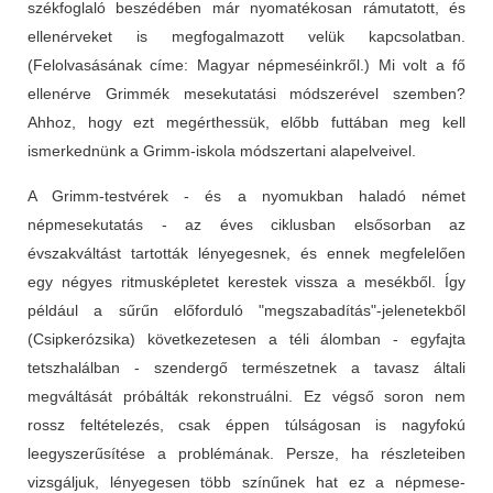
székfoglaló beszédében már nyomatékosan rámutatott, és
ellenérveket is megfogalmazott velük kapcsolatban.
(Felolvasásának címe: Magyar népmeséinkről.) Mi volt a fő
ellenérve Grimmék mesekutatási módszerével szemben?
Ahhoz, hogy ezt megérthessük, előbb futtában meg kell
ismerkednünk a Grimm-iskola módszertani alapelveivel.
A Grimm-testvérek - és a nyomukban haladó német
népmesekutatás - az éves ciklusban elsősorban az
évszakváltást tartották lényegesnek, és ennek megfelelően
egy négyes ritmusképletet kerestek vissza a mesékből. Így
például a sűrűn előforduló "megszabadítás"-jelenetekből
(Csipkerózsika) következetesen a téli álomban - egyfajta
tetszhalálban - szendergő természetnek a tavasz általi
megváltását próbálták rekonstruálni. Ez végső soron nem
rossz feltételezés, csak éppen túlságosan is nagyfokú
leegyszerűsítése a problémának. Persze, ha részleteiben
vizsgáljuk, lényegesen több színűnek hat ez a népmese-