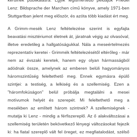
Lenz: Bildsprache der Marchen című könyve, amely 1971-ben
Stuttgartban jelent meg először, és azóta több kiadást ért meg.
A Grimm-mesék Lenz feltételezése szerint is egyfajta
beavatási misztériumot életnek át, járatnak végig az olvasóval,
illetve eredetileg a hallgatóságukkal. Nála a meseértelmezés
reprezentatív keretei - Grimmék feltételezésétől eltérőleg - már
nem az évszaki keretek, hanem egy olyan hármasságból
adódnak össze, amelynek az emberen belüli hagyományos
háromszintűség feleltethető meg. Ennek egymásra épülő
szintjei: a testiség, a lelkiség és a szellemiség. Ezen a
"háromfokúságon" belül próbálja megtalálni a mesei
motívumok helyét és szerepét. Mi feleltethető meg a
mesékben az említett három szintnek? A szellemiségnek -
mutatja ki Lenz - mindig a férfiszereplő. Az ő alakváltozásai a
szellemiség területén bekövetkező lényegi változásokat fejezik
ki: ha fiatal szereplő vált fel öreget, ez megfiatalodást, szélső