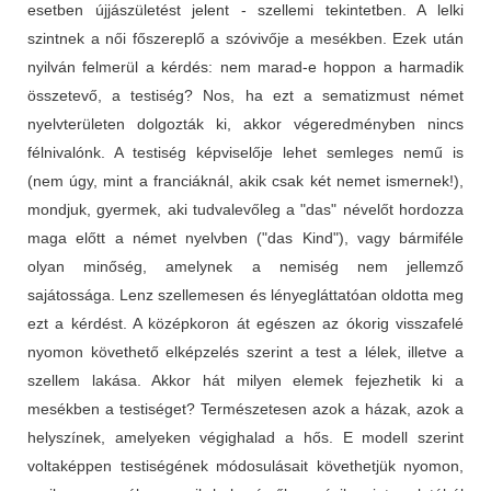
esetben újjászületést jelent - szellemi tekintetben. A lelki
szintnek a női főszereplő a szóvivője a mesékben. Ezek után
nyilván felmerül a kérdés: nem marad-e hoppon a harmadik
összetevő, a testiség? Nos, ha ezt a sematizmust német
nyelvterületen dolgozták ki, akkor végeredményben nincs
félnivalónk. A testiség képviselője lehet semleges nemű is
(nem úgy, mint a franciáknál, akik csak két nemet ismernek!),
mondjuk, gyermek, aki tudvalevőleg a "das" névelőt hordozza
maga előtt a német nyelvben ("das Kind"), vagy bármiféle
olyan minőség, amelynek a nemiség nem jellemző
sajátossága. Lenz szellemesen és lényegláttatóan oldotta meg
ezt a kérdést. A középkoron át egészen az ókorig visszafelé
nyomon követhető elképzelés szerint a test a lélek, illetve a
szellem lakása. Akkor hát milyen elemek fejezhetik ki a
mesékben a testiséget? Természetesen azok a házak, azok a
helyszínek, amelyeken végighalad a hős. E modell szerint
voltaképpen testiségének módosulásait követhetjük nyomon,