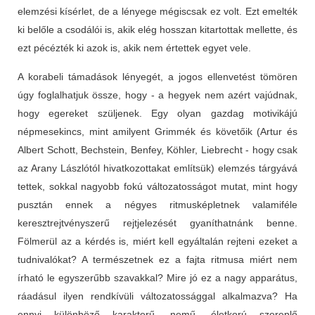
elemzési kísérlet, de a lényege mégiscsak ez volt. Ezt emelték
ki belőle a csodálói is, akik elég hosszan kitartottak mellette, és
ezt pécézték ki azok is, akik nem értettek egyet vele.
A korabeli támadások lényegét, a jogos ellenvetést tömören
úgy foglalhatjuk össze, hogy - a hegyek nem azért vajúdnak,
hogy egereket szüljenek. Egy olyan gazdag motivikájú
népmesekincs, mint amilyent Grimmék és követőik (Artur és
Albert Schott, Bechstein, Benfey, Köhler, Liebrecht - hogy csak
az Arany Lászlótól hivatkozottakat említsük) elemzés tárgyává
tettek, sokkal nagyobb fokú változatosságot mutat, mint hogy
pusztán ennek a négyes ritmusképletnek valamiféle
keresztrejtvényszerű rejtjelezését gyaníthatnánk benne.
Fölmerül az a kérdés is, miért kell egyáltalán rejteni ezeket a
tudnivalókat? A természetnek ez a fajta ritmusa miért nem
írható le egyszerűbb szavakkal? Mire jó ez a nagy apparátus,
ráadásul ilyen rendkívüli változatossággal alkalmazva? Ha
ennyi különböző karakterű, nemű, életkorú szereplő