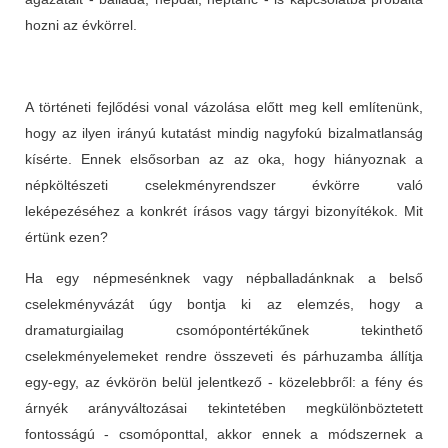
hozni az évkörrel.
A történeti fejlődési vonal vázolása előtt meg kell említenünk,
hogy az ilyen irányú kutatást mindig nagyfokú bizalmatlanság
kísérte. Ennek elsősorban az az oka, hogy hiányoznak a
népköltészeti cselekményrendszer évkörre való
leképezéséhez a konkrét írásos vagy tárgyi bizonyítékok. Mit
értünk ezen?
Ha egy népmesénknek vagy népballadánknak a belső
cselekményvázát úgy bontja ki az elemzés, hogy a
dramaturgiailag csomópontértékűnek tekinthető
cselekményelemeket rendre összeveti és párhuzamba állítja
egy-egy, az évkörön belül jelentkező - közelebbről: a fény és
árnyék arányváltozásai tekintetében megkülönböztetett
fontosságú - csomóponttal, akkor ennek a módszernek a