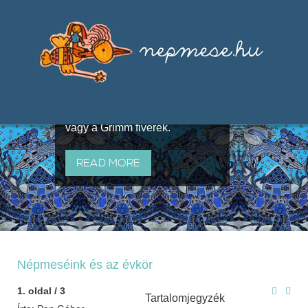
Válogatások a szájhagyomány
útján terjedő elbeszélésekből,
melyeket olyan ismert gyűjtők
állítottak össze, mint Benedek
Elek, Illyés Gyula, Arany László
vagy a Grimm fivérek.
READ MORE
Népmeséink és az évkör
1. oldal / 3
Tartalomjegyzék