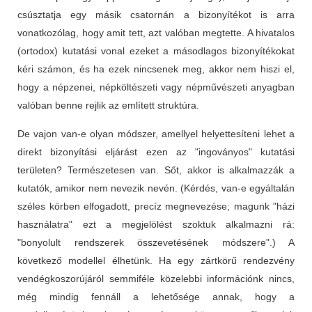
csúsztatja egy másik csatornán a bizonyítékot is arra
vonatkozólag, hogy amit tett, azt valóban megtette. A hivatalos
(ortodox) kutatási vonal ezeket a másodlagos bizonyítékokat
kéri számon, és ha ezek nincsenek meg, akkor nem hiszi el,
hogy a népzenei, népköltészeti vagy népművészeti anyagban
valóban benne rejlik az említett struktúra.
De vajon van-e olyan módszer, amellyel helyettesíteni lehet a
direkt bizonyítási eljárást ezen az "ingoványos" kutatási
területen? Természetesen van. Sőt, akkor is alkalmazzák a
kutatók, amikor nem nevezik nevén. (Kérdés, van-e egyáltalán
széles körben elfogadott, precíz megnevezése; magunk "házi
használatra" ezt a megjelölést szoktuk alkalmazni rá:
"bonyolult rendszerek összevetésének módszere".) A
következő modellel élhetünk. Ha egy zártkörű rendezvény
vendégkoszorújáról semmiféle közelebbi információnk nincs,
még mindig fennáll a lehetősége annak, hogy a