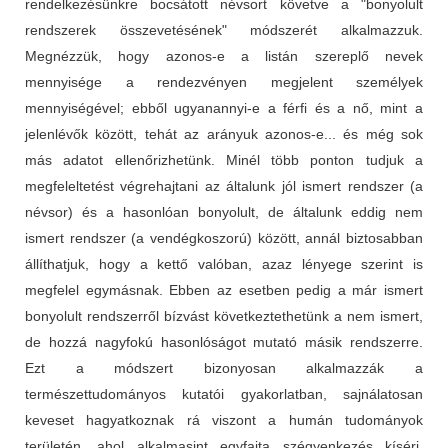
rendelkezésünkre bocsátott névsort követve a "bonyolult
rendszerek összevetésének" módszerét alkalmazzuk.
Megnézzük, hogy azonos-e a listán szereplő nevek
mennyisége a rendezvényen megjelent személyek
mennyiségével; ebből ugyanannyi-e a férfi és a nő, mint a
jelenlévők között, tehát az arányuk azonos-e... és még sok
más adatot ellenőrizhetünk. Minél több ponton tudjuk a
megfeleltetést végrehajtani az általunk jól ismert rendszer (a
névsor) és a hasonlóan bonyolult, de általunk eddig nem
ismert rendszer (a vendégkoszorú) között, annál biztosabban
állíthatjuk, hogy a kettő valóban, azaz lényege szerint is
megfelel egymásnak. Ebben az esetben pedig a már ismert
bonyolult rendszerről bízvást következtethetünk a nem ismert,
de hozzá nagyfokú hasonlóságot mutató másik rendszerre.
Ezt a módszert bizonyosan alkalmazzák a
természettudományos kutatói gyakorlatban, sajnálatosan
keveset hagyatkoznak rá viszont a humán tudományok
területén, ahol alkalmasint egyfajta szégyenkezés kíséri,