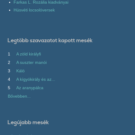
Farkas L. Rozália kiadványai
Húsvéti locsolóversek
Legtöbb szavazatot kapott mesék
1
A zöld királyfi
2
A suszter manói
3
Káló
4
A kígyókirály és az...
5
Az aranypálca
Bővebben...
Legújabb mesék