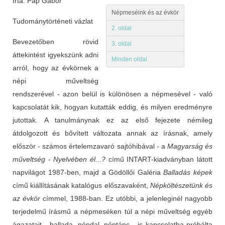
Írta: Pap Gábor
Népmeséink és az évkör
Tudománytörténeti vázlat
2. oldal
Bevezetőben rövid
3. oldal
áttekintést igyekszünk adni
Minden oldal
arról, hogy az évkörnek a
népi műveltség
rendszerével - azon belül is különösen a népmesével - való
kapcsolatát kik, hogyan kutatták eddig, és milyen eredményre
jutottak. A tanulmánynak ez az első fejezete némileg
átdolgozott és bővített változata annak az írásnak, amely
először - számos értelemzavaró sajtóhibával - a
Magyarság és
műveltség - Nyelvében él...?
című INTART-kiadványban látott
napvilágot 1987-ben, majd a Gödöllői Galéria
Balladás képek
című kiállításának katalógus előszavaként,
Népköltészetünk és
az évkör
címmel, 1988-ban. Ez utóbbi, a jelenleginél nagyobb
terjedelmű írásmű a népmeséken túl a népi műveltség egyéb
ágazatait - ballada, népdal, néptánc - is kapcsolatba próbálta