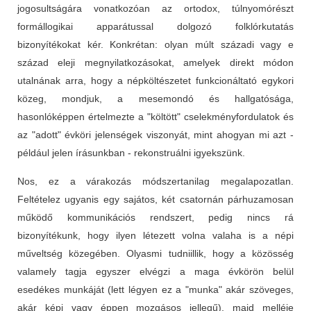
jogosultságára vonatkozóan az ortodox, túlnyomórészt
formállogikai apparátussal dolgozó folklórkutatás
bizonyítékokat kér. Konkrétan: olyan múlt századi vagy e
század eleji megnyilatkozásokat, amelyek direkt módon
utalnának arra, hogy a népköltészetet funkcionáltató egykori
közeg, mondjuk, a mesemondó és hallgatósága,
hasonlóképpen értelmezte a "költött" cselekményfordulatok és
az "adott" évköri jelenségek viszonyát, mint ahogyan mi azt -
például jelen írásunkban - rekonstruálni igyekszünk.
Nos, ez a várakozás módszertanilag megalapozatlan.
Feltételez ugyanis egy sajátos, két csatornán párhuzamosan
működő kommunikációs rendszert, pedig nincs rá
bizonyítékunk, hogy ilyen létezett volna valaha is a népi
műveltség közegében. Olyasmi tudniillik, hogy a közösség
valamely tagja egyszer elvégzi a maga évkörön belül
esedékes munkáját (lett légyen ez a "munka" akár szöveges,
akár képi vagy éppen mozgásos jellegű), majd melléje