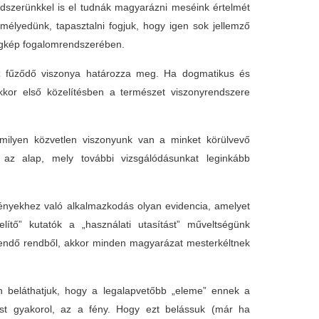
dszerünkkel is el tudnák magyarázni meséink értelmét
mélyedünk, tapasztalni fogjuk, hogy igen sok jellemző
lágkép fogalomrendszerében.
ez fűződő viszonya határozza meg. Ha dogmatikus és
akkor első közelítésben a természet viszonyrendszere
 milyen közvetlen viszonyunk van a minket körülvevő
z az alap, mely további vizsgálódásunkat leginkább
vényekhez való alkalmazkodás olyan evidencia, amelyet
lítő” kutatók a „használati utasítást” műveltségünk
edendő rendből, akkor minden magyarázat mesterkéltnek
n beláthatjuk, hogy a legalapvetőbb „eleme” ennek a
ást gyakorol, az a fény. Hogy ezt belássuk (már ha