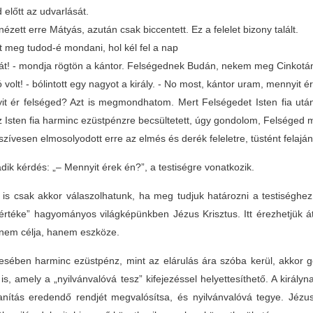
 előtt az udvarlását.
ézett erre Mátyás, azután csak biccentett. Ez a felelet bizony talált.
t meg tudod-é mondani, hol kél fel a nap
át! - mondja rögtön a kántor. Felségednek Budán, nekem meg Cinkotá
jó volt! - bólintott egy nagyot a király. - No most, kántor uram, mennyit 
it ér felséged? Azt is megmondhatom. Mert Felségedet Isten fia ut
z Isten fia harminc ezüstpénzre becsültetett, úgy gondolom, Felséged 
y szívesen elmosolyodott erre az elmés és derék feleletre, tüstént fela
dik kérdés: „– Mennyit érek én?”, a testiségre vonatkozik.
 is csak akkor válaszolhatunk, ha meg tudjuk határozni a testiségh
értéke” hagyományos világképünkben Jézus Krisztus. Itt érezhetjük át
 nem célja, hanem eszköze.
sében harminc ezüstpénz, mint az elárulás ára szóba kerül, akkor g
 is, amely a „nyilvánvalóvá tesz” kifejezéssel helyettesíthető. A királ
tanítás eredendő rendjét megvalósítsa, és nyilvánvalóvá tegye. Jéz