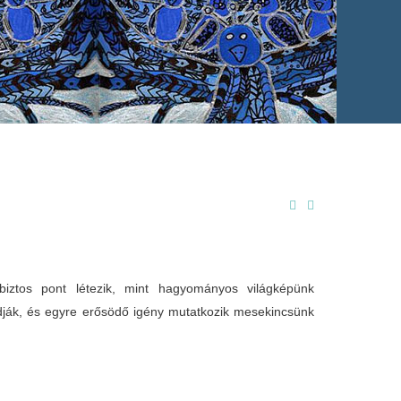
iztos pont létezik, mint hagyományos világképünk
ják, és egyre erősödő igény mutatkozik mesekincsünk