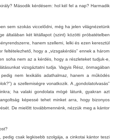
király? Második kérdésem: hol kél fel a nap? Harmadik
etben sem szokás viccelődni, még ha jelen világnézetünk
általában két létállapot (szint) közötti próbatételben
ényrendszerre, hanem szellemi, lelki és ezen keresztül
or feltételezhető, hogy a „vizsgakérdés” ennek a három
zen soha nem az a kérdés, hogy a részleteket tudjuk-e,
látásunkat vizsgáztatni tudja. Vagyis Rész, önmagában
 pedig nem lexikális adathalmaz, hanem a működés
ok?”) a szellemiségre vonatkozik. A „gondolatolvasás”
nkra; ha valaki gondolata mögé látunk, gyakran azt
angoltság képessé tehet minket arra, hogy bizonyos
lekvését. De mielőtt továbbmennénk, nézzük meg a kántor
ost?
e, pedig csak legkisebb szolgája, a cinkotai kántor teszi