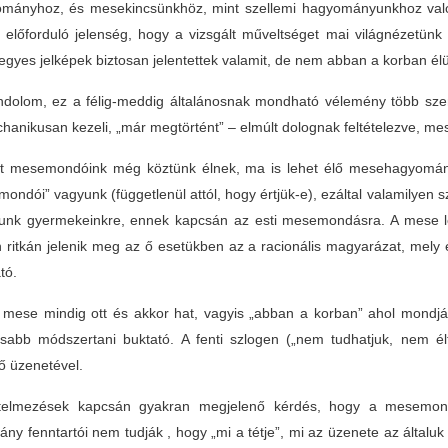
mányhoz, és mesekincsünkhöz, mint szellemi hagyományunkhoz való
 előforduló jelenség, hogy a vizsgált műveltséget mai világnézetünk 
 egyes jelképek biztosan jelentettek valamit, de nem abban a korban élü
dolom, ez a félig-meddig általánosnak mondható vélemény több szem
chanikusan kezeli, „már megtörtént” – elmúlt dolognak feltételezve, me
t mesemondóink még köztünk élnek, ma is lehet élő mesehagyomány
mondói” vagyunk (függetlenül attól, hogy értjük-e), ezáltal valamilyen 
unk gyermekeinkre, ennek kapcsán az esti mesemondásra. A mese l
n ritkán jelenik meg az ő esetükben az a racionális magyarázat, mel
tó.
 mese mindig ott és akkor hat, vagyis „abban a korban” ahol mondják
osabb módszertani buktató. A fenti szlogen („nem tudhatjuk, nem é
tő üzenetével.
telmezések kapcsán gyakran megjelenő kérdés, hogy a mesemon
ny fenntartói nem tudják , hogy „mi a tétje”, mi az üzenete az által