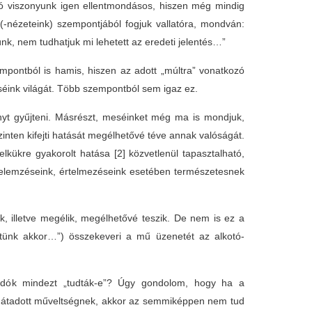
 viszonyunk igen ellentmondásos, hiszen még mindig
(-nézeteink) szempontjából fogjuk vallatóra, mondván:
nk, nem tudhatjuk mi lehetett az eredeti jelentés…”
pontból is hamis, hiszen az adott „múltra” vonatkozó
séink világát. Több szempontból sem igaz ez.
t gyűjteni. Másrészt, meséinket még ma is mondjuk,
szinten kifejti hatását megélhetővé téve annak valóságát.
elkükre gyakorolt hatása
[2] közvetlenül tapasztalható,
y elemzéseink, értelmezéseink esetében természetesnek
, illetve megélik, megélhetővé teszik. De nem is ez a
ltünk akkor…”) összekeveri a mű üzenetét az alkotó-
dók mindezt „tudták-e”? Úgy gondolom, hogy ha a
uk átadott műveltségnek, akkor az semmiképpen nem tud