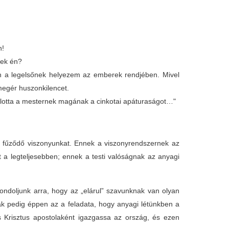
n!
érek én?
án a legelsőnek helyezem az emberek rendjében. Mivel
megér huszonkilencet.
jánlotta a mesternek magának a cinkotai apáturaságot…"
ez fűződő viszonyunkat. Ennek a viszonyrendszernek az
 a legteljesebben; ennek a testi valóságnak az anyagi
ondoljunk arra, hogy az „elárul” szavunknak van olyan
ynak pedig éppen az a feladata, hogy anyagi létünkben a
us Krisztus apostolaként igazgassa az ország, és ezen