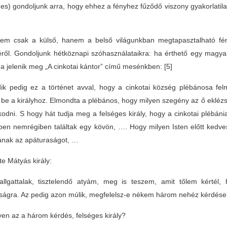
es) gondoljunk arra, hogy ehhez a fényhez fűződő viszony gyakorlatil
nem csak a külső, hanem a belső világunkban megtapasztalható fényr
ről. Gondoljunk hétköznapi szóhasználataikra: ha érthető egy magya
a jelenik meg „A cinkotai kántor” című mesénkben:
[5]
ik pedig ez a történet avval, hogy a cinkotai község plébánosa fe
 be a királyhoz. Elmondta a plébános, hogy milyen szegény az ő eklézs
odni. S hogy hát tudja meg a felséges király, hogy a cinkotai plébánia 
pen nemrégiben találtak egy kövön, …. Hogy milyen Isten előtt kedves
ának az apáturaságot, …
lte Mátyás király:
llgattalak, tisztelendő atyám, meg is teszem, amit tőlem kértél, 
ságra. Az pedig azon múlik, megfelelsz-e nékem három nehéz kérdés
yen az a három kérdés, felséges király?