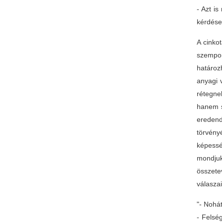
- Azt i
kérdése
A cinko
szempon
határoz
anyagi 
rétegne
hanem s
ereden
törvény
képessé
mondjuk
összete
válaszai
"- Nohát
- Felség