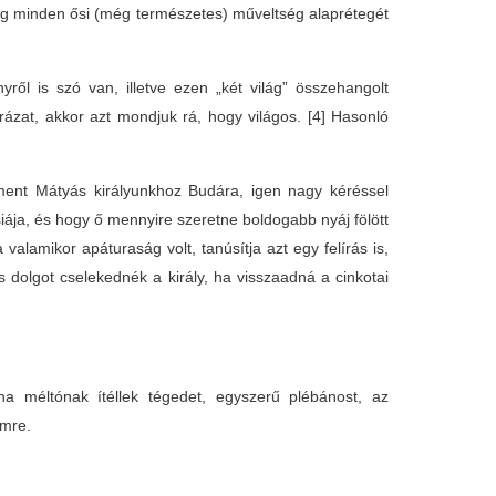
ag minden ősi (még természetes) műveltség alaprétegét
ől is szó van, illetve ezen „két világ” összehangolt
rázat, akkor azt mondjuk rá, hogy világos.
[4] Hasonló
lment Mátyás királyunkhoz Budára, igen nagy kéréssel
iája, és hogy ő mennyire szeretne boldogabb nyáj fölött
valamikor apáturaság volt, tanúsítja azt egy felírás is,
 dolgot cselekednék a király, ha visszaadná a cinkotai
ha méltónak ítéllek tégedet, egyszerű plébánost, az
emre.