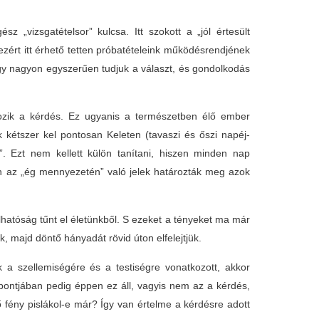
 „vizsgatételsor” kulcsa. Itt szokott a „jól értesült
zért itt érhető tetten próbatételeink működésrendjének
hogy nagyon egyszerűen tudjuk a választ, és gondolkodás
ozik a kérdés. Ez ugyanis a természetben élő ember
 kétszer kel pontosan Keleten (tavaszi és őszi napéj-
i”. Ezt nem kellett külön tanítani, hiszen minden nap
n az „ég mennyezetén” való jelek határozták meg azok
atóság tűnt el életünkből. S ezeket a tényeket ma már
 majd döntő hányadát rövid úton elfelejtjük.
a szellemiségére és a testiségre vonatkozott, akkor
éppontjában pedig éppen ez áll, vagyis nem az a kérdés,
lő fény pislákol-e már? Így van értelme a kérdésre adott