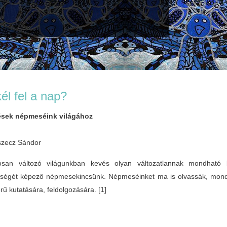
él fel a nap?
tések népmeséink világához
oszecz Sándor
san változó világunkban kevés olyan változatlannak mondható b
iségét képező népmesekincsünk. Népmeséinket ma is olvassák, mond
örű kutatására, feldolgozására.
[1]