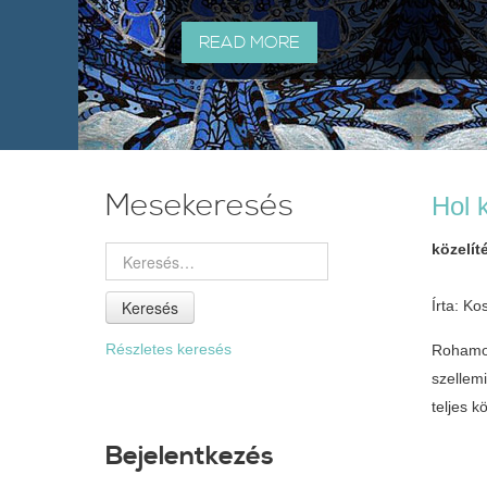
READ MORE
Mesekeresés
Hol k
közelí
Keresés
Írta: K
Részletes keresés
Rohamo
szellem
teljes k
Bejelentkezés