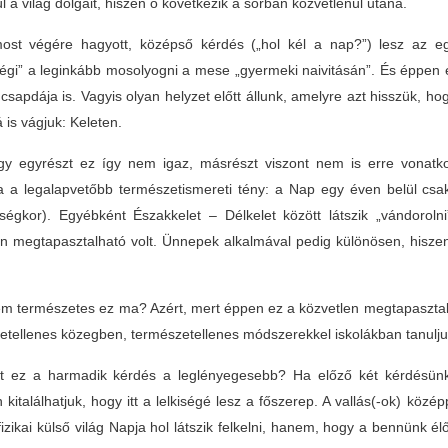
l a világ dolgait, hiszen ő következik a sorban közvetlenül utána.
st végére hagyott, középső kérdés („hol kél a nap?”) lesz az egész
ségi” a leginkább mosolyogni a mese „gyermeki naivitásán”. És éppen e
 csapdája is. Vagyis olyan helyzet előtt állunk, amelyre azt hisszük, 
á is vágjuk: Keleten.
y egyrészt ez így nem igaz, másrészt viszont nem is erre vonatk
 a legalapvetőbb természetismereti tény: a Nap egy éven belül csak
ségkor). Egyébként Északkelet – Délkelet között látszik „vándoroln
n megtapasztalható volt. Ünnepek alkalmával pedig különösen, hisze
em természetes ez ma? Azért, mert éppen ez a közvetlen megtapasztalh
etellenes közegben, természetellenes módszerekkel iskolákban tanuljuk,
t ez a harmadik kérdés a leglényegesebb? Ha előző két kérdésünk 
 kitalálhatjuk, hogy itt a lelkiségé lesz a főszerep. A vallás(-ok) köz
izikai külső világ Napja hol látszik felkelni, hanem, hogy a bennünk é