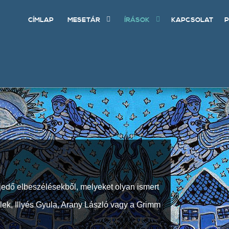
CÍMLAP
MESETÁR
ÍRÁSOK
KAPCSOLAT
P
jedő elbeszélésekből, melyeket olyan ismert
Elek, Illyés Gyula, Arany László vagy a Grimm