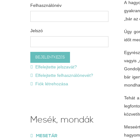
A hagyo
Felhasználónév
gyakran
„bár az
Jelszó
Úgy gon
időt me
Egyrész
vagyis „
Elfelejtette jelszavát?
Gondolj
Elfelejtette felhasználónevét?
bár ige
Fiók létrehozása
mondha
Tehát a
legfont
közvetí
Mesék, mondák
Meseér
hagyomá
MESETÁR