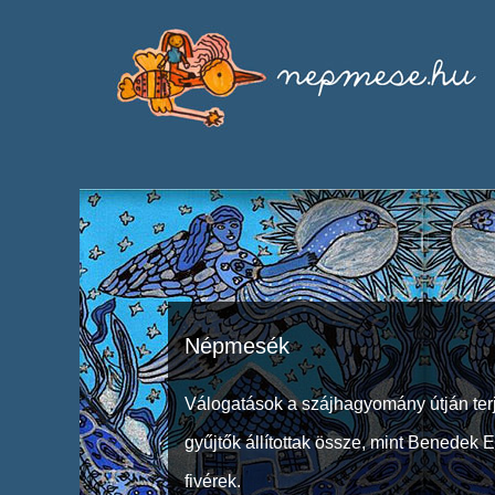
Népmesék
Válogatások a szájhagyomány útján ter
gyűjtők állítottak össze, mint Benedek 
fivérek.