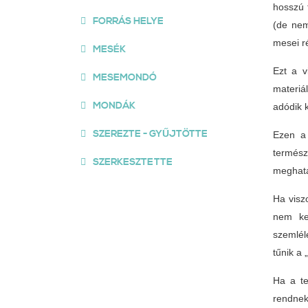
hosszú 
FORRÁS HELYE
(de nem
mesei r
MESÉK
Ezt a v
MESEMONDÓ
materiá
MONDÁK
adódik 
SZEREZTE - GYŰJTÖTTE
Ezen a 
termész
SZERKESZTETTE
meghat
Ha visz
nem kel
szemlél
tűnik a 
Ha a te
rendnek