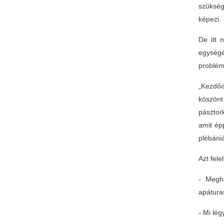
szükség
képezi.
De itt 
egységé
problém
„Kezdőd
köszönt
pásztork
amit ép
plébáni
Azt fele
- Megha
apátura
- Mi lég