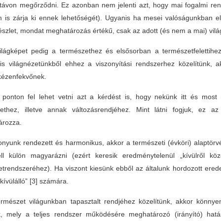
távon megőrződni. Ez azonban nem jelenti azt, hogy mai fogalmi ren
 is zárja ki ennek lehetőségét). Ugyanis ha mesei valóságunkban el
észlet, mondat meghatározás értékű, csak az adott (és nem a mai) vi
ilágképet pedig a természethez és elsősorban a természetfelettih
lis világnézetünkből ehhez a viszonyítási rendszerhez közelítünk, 
kézenfekvőnek.
ponton fel lehet vetni azt a kérdést is, hogy nekünk itt és most
ethez, illetve annak változásrendjéhez. Mint látni fogjuk, ez a
ározza.
onyunk rendezett és harmonikus, akkor a természeti (évköri) alaptör
l külön magyarázni (ezért keresik eredménytelenül „kívülről köze
etrendszeréhez). Ha viszont kiesünk ebből az általunk hordozott er
„kívülálló”
[3] számára.
rmészet világunkban tapasztalt rendjéhez közelítünk, akkor könnye
, mely a teljes rendszer működésére meghatározó (irányító) hat