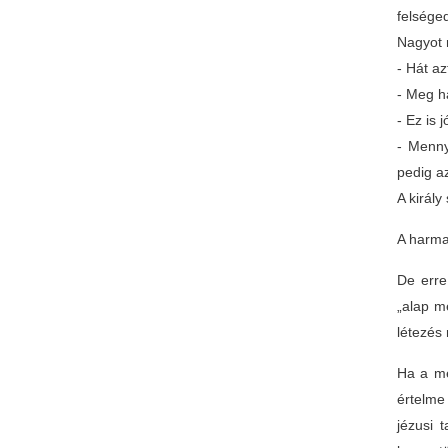
felséged
Nagyot n
- Hát az
- Meg h
- Ez is 
- Menny
pedig a
A királ
A harma
De erre
„alap m
létezés
Ha a me
értelme
jézusi 