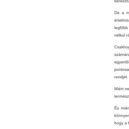
keresztü
De a mo
értelmi
legfőbb
nélkül r
Csakhog
számára
egyenlő
pontosa
rendjét.
Miért n
termész
És miér
könnyen
hogy a f