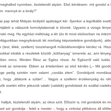
s meghallod nyomban, tisztelendő atyám. Első kérdésem: mit gondol a 
m: mennyit ér a király?”
tai pap tehát Mátyás királytól apátságot kér. Ilyenkor a legritkább es
tjából a válaszok komolytalannak is tűnnek. Ugyanis a vizsga lényege 
ható meg. Ha egyházi méltóság a tét (és itt most elsősorban ne intézm
világunkban megnyilvánuló lét minőség képviseletére gondoljunk), akk
k (test, lélek, szellem) összehangolt működésrendjére kérdez rá. His
okkal inkább a részletek közötti „kötőanyag” ismerete az, ami lényeg
dően nincs. Minden Rész az Egész része. Az Egészről való tudás
ének az ismerete. Ebben az értelemben az első kérdés („– Mit gondol
ge pedig szintén nem valami „csodás elem”. Gondoljunk mondásai
, hogy „átlátunk a szitán”… Vagyis a szellemi érzékenység és ráh
vők esetén előre jelezzük valaki (valakik) gondolatait és ezáltal cse
t:
 halljuk, tisztelendő atyám, az okos szót. Először is, mit gondolok én m
ed azt gondolja - feleli a mester -, hogy a cinkotai plébános áll előtt